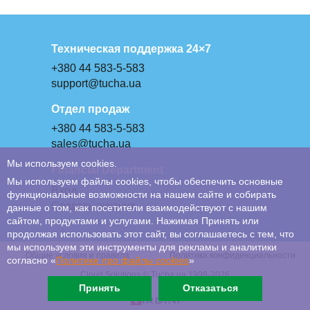
Техническая поддержка 24×7
+380 44 583-5-583
support@tucha.ua
Отдел продаж
+380 44 583-5-583
sales@tucha.ua
Мы используем cookies.
Financial Department
Мы используем файлы cookies, чтобы обеспечить основные
Вход
функциональные возможности на нашем сайте и собирать
Создать аккаунт
данные о том, как посетители взаимодействуют с нашим
сайтом, продуктами и услугами. Нажимая Принять или
продолжая использовать этот сайт, вы соглашаетесь с тем, что
мы используем эти инструменты для рекламы и аналитики
Общие условия и правила
Политика конфиденциальности
согласно «
Политике про файлы сookies
»
Cloud Solutions © Tucha.ua 1998-2026
Принять
Отказаться