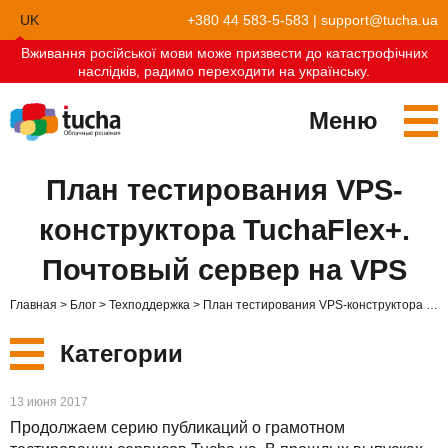
UK
+380 44 583-5-583
|
support@tucha.ua
Вживання російської мови може призвести до катастрофічних
EN
наслідків, радимо переходити на українську.
Меню
Сервисы
План тестирования VPS-
TuchaKube
Решения
конструктора TuchaFlex+.
TuchaFlex+
Бухгалтерия в облаке
Партнёрство
Почтовый сервер на VPS
TuchaBit+
Облака для e-commerce
Стать партнёром
Отзывы
Главная
Блог
Техподдержка
План тестирования VPS-конструктора TuchaFlex+. Почтовый сервер на VPS
TuchaBit
Хостиг сайтов на Laravel
Наши партнёры
Блог
Категории
TuchaHost
Хостинг CRM
О нас
Новые
13 июня 2017
TuchaMetal
Хостинг сайтов-конструкторов
Компания
Продолжаем серию публикаций о грамотном