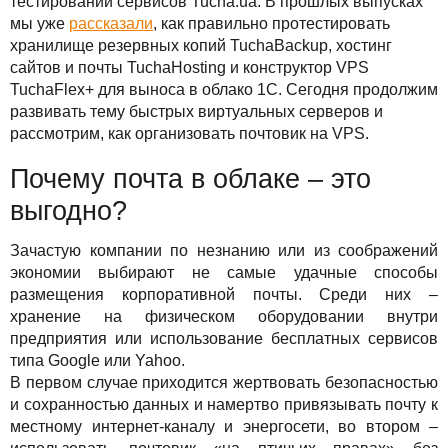
Сервисы
тестировании сервисов Tucha.ua. В прошлых выпусках
TuchaBackup
Удаленный офис
Карьера
мы уже
рассказали
, как правильно протестировать
хранилище резервных копий TuchaBackup, хостинг
Решения
TuchaHosting
Реселінг хостингу
Контакты
сайтов и почты TuchaHosting и конструктор VPS
TuchaFlex+ для выноса в облако 1С. Сегодня продолжим
Для бизнеса
TuchaSync
развивать тему быстрых виртуальных серверов и
рассмотрим, как организовать почтовик на VPS.
Техподдержка
Почему почта в облаке – это
Инструкции
выгодно?
FAQ
Зачастую компании по незнанию или из соображений
экономии выбирают не самые удачные способы
Интервью
размещения корпоративной почты. Среди них –
хранение на физическом оборудовании внутри
Авторская колонка
предприятия или использование бесплатных сервисов
типа Google или Yahoo.
События
В первом случае приходится жертвовать безопасностью
и сохранностью данных и намертво привязывать почту к
Праздники
местному интернет-каналу и энергосети, во втором –