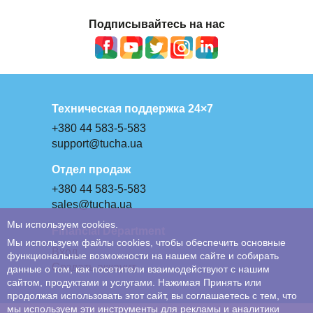
Подписывайтесь на нас
Техническая поддержка 24×7
+380 44 583-5-583
support@tucha.ua
Отдел продаж
+380 44 583-5-583
sales@tucha.ua
Мы используем cookies.
Financial Department
Мы используем файлы cookies, чтобы обеспечить основные
Вход
функциональные возможности на нашем сайте и собирать
Создать аккаунт
данные о том, как посетители взаимодействуют с нашим
сайтом, продуктами и услугами. Нажимая Принять или
продолжая использовать этот сайт, вы соглашаетесь с тем, что
мы используем эти инструменты для рекламы и аналитики