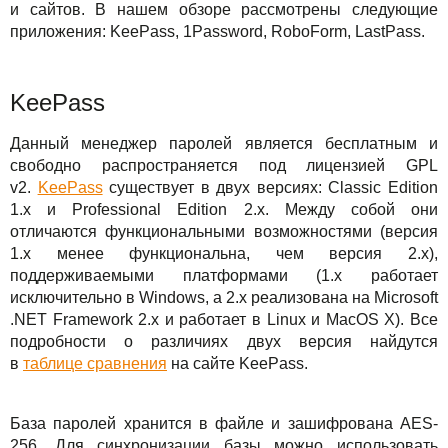
и сайтов. В нашем обзоре рассмотрены следующие
Для бизнеса
TuchaBackup
Удаленный офис
Карьера
приложения: KeePass, 1Password, RoboForm, LastPass.
Техподдержка
TuchaHosting
Реселінг хостингу
Контакты
KeePass
TuchaSync
Инструкции
Данный менеджер паролей является бесплатным и
FAQ
свободно распространяется под лицензией GPL
v2.
KeePass
существует в двух версиях: Classic Edition
Интервью
1.x и Professional Edition 2.x. Между собой они
отличаются функциональными возможностями (версия
Авторская колонка
1.х менее функциональна, чем версия 2.х),
поддерживаемыми платформами (1.x работает
События
исключительно в Windows, а 2.x реализована на Microsoft
.NET Framework 2.x и работает в Linux и MacOS X). Все
Праздники
подробности о различиях двух версия найдутся
в
таблице сравнения
на сайте KeePass.
Акции
База паролей хранится в файле и зашифрована AES-
256. Для синхронизации базы можно использовать