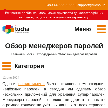
+380 44 583-5-583
|
support@tucha.ua
Вживання російської мови може призвести до катастрофічних
наслідків, радимо переходити на українську.
Меню
Сервисы
Обзор менеджеров паролей
TuchaKube
Решения
Главная
Блог
Техподдержка
Обзор менеджеров паролей
TuchaFlex+
Бухгалтерия в облаке
Партнёрство
Категории
TuchaBit+
Облака для e-commerce
Стать партнёром
Отзывы
Новые
12 мая 2014
TuchaBit
Хостиг сайтов на Laravel
Наши партнёры
Блог
Одна из
наших заметок
была посвящена теме создания
Сервисы
надёжных паролей, а сегодня мы сделаем обзор
TuchaHost
Хостинг CRM
О нас
нескольких приложений для хранения супер-паролей.
Менеджеры паролей позволяют не держать в памяти
Решения
TuchaMetal
Хостинг сайтов-конструкторов
Компания
огромное количество учётных данных от всех сервисов