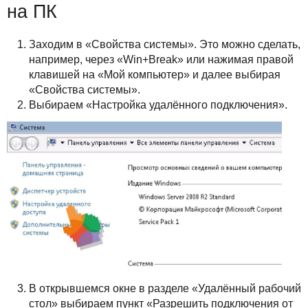
Решения
на ПК
TuchaBackup
Удаленный офис
Карьера
Для бизнеса
TuchaHosting
Реселінг хостингу
Контакты
Заходим в «Свойства системы». Это можно сделать,
например, через «Win+Break» или нажимая правой
Техподдержка
TuchaSync
клавишей на «Мой компьютер» и далее выбирая
«Свойства системы».
Инструкции
Выбираем «Настройка удалённого подключения».
FAQ
Интервью
Авторская колонка
События
Праздники
В открывшемся окне в разделе «Удалённый рабочий
Акции
стол» выбираем пункт «Разрешить подключения от