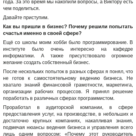
года. За это время мы накопили вопросы, а Виктору есть
Решения
TuchaBackup
Удаленный офис
Карьера
чем поделиться.
Для бизнеса
Давайте приступим.
TuchaHosting
Реселінг хостингу
Контакты
Как вы пришли в бизнес? Почему решили попытать
Техподдержка
TuchaSync
счастья именно в своей сфере?
Ещё со школы моим хобби было программирование. В
Инструкции
институте было очень интересно на кафедре
информатики. А также присутствовало огромное
FAQ
желание создать собственный бизнес.
После нескольких попыток в разных сферах я понял, что
Интервью
не готов к самостоятельному ведению бизнеса. Не
хватало знаний финансовой грамотности, маркетинга,
Авторская колонка
организации рабочих процессов. Я принял решение
поработать в различных сферах программистом.
События
Проработал в аудиторской компании, в сфере
Праздники
предоставления услуг, на производстве, в небольших и
достаточно крупных компаниях, накапливая знания,
подмечая нюансы ведения бизнеса и управления всего
Акции
лишь одним вопросом: «Почему этот руководитель