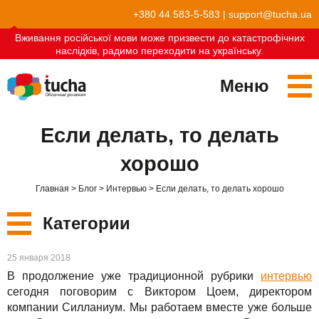
+380 44 583-5-583
|
support@tucha.ua
Вживання російської мови може призвести до катастрофічних
наслідків, радимо переходити на українську.
Меню
Сервисы
Если делать, то делать
TuchaKube
Решения
хорошо
TuchaFlex+
Бухгалтерия в облаке
Партнёрство
Главная
Блог
Интервью
Если делать, то делать хорошо
TuchaBit+
Облака для e-commerce
Стать партнёром
Отзывы
Категории
TuchaBit
Хостиг сайтов на Laravel
Наши партнёры
Блог
Новые
25 января 2018
TuchaHost
Хостинг CRM
О нас
В продолжение уже традиционной рубрики
интервью
Сервисы
сегодня поговорим с Виктором Цоем, директором
TuchaMetal
Хостинг сайтов-конструкторов
Компания
компании Силланиум. Мы работаем вместе уже больше