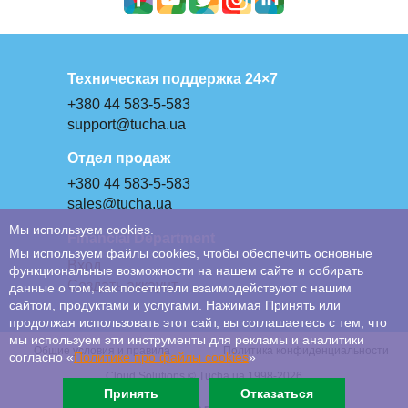
Техническая поддержка 24×7
+380 44 583-5-583
support@tucha.ua
Отдел продаж
+380 44 583-5-583
sales@tucha.ua
Мы используем cookies.
Financial Department
Мы используем файлы cookies, чтобы обеспечить основные
Вход
функциональные возможности на нашем сайте и собирать
Создать аккаунт
данные о том, как посетители взаимодействуют с нашим
сайтом, продуктами и услугами. Нажимая Принять или
продолжая использовать этот сайт, вы соглашаетесь с тем, что
мы используем эти инструменты для рекламы и аналитики
Общие условия и правила
Политика конфиденциальности
согласно «
Политике про файлы сookies
»
Cloud Solutions © Tucha.ua 1998-2026
Принять
Отказаться