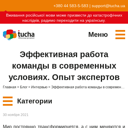
+380 44 583-5-583
|
support@tucha.ua
Вживання російської мови може призвести до катастрофічних
наслідків, радимо переходити на українську.
Меню
Сервисы
Эффективная работа
TuchaKube
Решения
команды в современных
TuchaFlex+
Бухгалтерия в облаке
Партнёрство
условиях. Опыт экспертов
TuchaBit+
Облака для e-commerce
Стать партнёром
Отзывы
Главная
Блог
Интервью
Эффективная работа команды в современных условиях. Опыт экспертов
TuchaBit
Хостиг сайтов на Laravel
Наши партнёры
Блог
Категории
TuchaHost
Хостинг CRM
О нас
Новые
30 ноября 2021
TuchaMetal
Хостинг сайтов-конструкторов
Компания
Мир постоянно трансформируется, а с ним меняются и