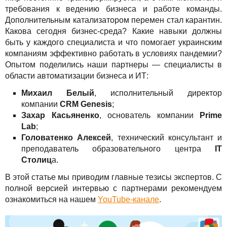
Сервисы
TuchaBackup
Удаленный офис
Карьера
требования к ведению бизнеса и работе команды.
Дополнительным катализатором перемен стал карантин.
Решения
TuchaHosting
Реселінг хостингу
Контакты
Какова сегодня бизнес-среда? Какие навыки должны
быть у каждого специалиста и что помогает украинским
Для бизнеса
TuchaSync
компаниям эффективно работать в условиях пандемии?
Опытом поделились наши партнеры — специалисты в
Техподдержка
области автоматизации бизнеса и ИТ:
Михаил Белый
, исполнительный директор
Инструкции
компании
CRM Genesis
;
Захар Касьяненко
, основатель компании
Prime
FAQ
Lab
;
Головатенко Алексей
, технический консультант и
Интервью
преподаватель образовательного центра
ІТ
Столиц
а.
Авторская колонка
В этой статье мы приводим главные тезисы экспертов. С
События
полной версией интервью с партнерами рекомендуем
ознакомиться на нашем
YouTube-канале
.
Праздники