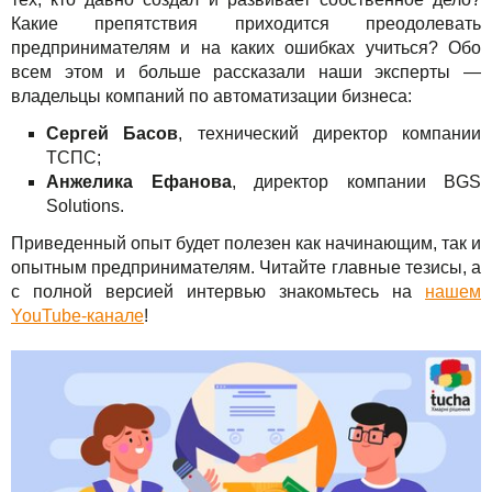
Решения
TuchaBackup
Удаленный офис
Карьера
Какие препятствия приходится преодолевать
предпринимателям и на каких ошибках учиться? Обо
Для бизнеса
TuchaHosting
Реселінг хостингу
Контакты
всем этом и больше рассказали наши эксперты —
владельцы компаний по автоматизации бизнеса:
Техподдержка
TuchaSync
Сергей Басов
, технический директор компании
ТСПС;
Инструкции
Анжелика Ефанова
, директор компании BGS
Solutions.
FAQ
Приведенный опыт будет полезен как начинающим, так и
Интервью
опытным предпринимателям. Читайте главные тезисы, а
с полной версией интервью знакомьтесь на
нашем
Авторская колонка
YouTube-канале
!
События
Праздники
Акции