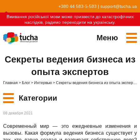
+380 44 583-5-583
|
support@tucha.ua
Вживання російської мови може призвести до катастрофічних
наслідків, радимо переходити на українську.
Меню
Сервисы
Секреты ведения бизнеса из
TuchaKube
Решения
опыта экспертов
TuchaFlex+
Бухгалтерия в облаке
Партнёрство
Главная
Блог
Интервью
Секреты ведения бизнеса из опыта экспертов
TuchaBit+
Облака для e-commerce
Стать партнёром
Отзывы
Категории
TuchaBit
Хостиг сайтов на Laravel
Наши партнёры
Блог
Новые
08 декабря 2021
TuchaHost
Хостинг CRM
О нас
Современный мир — это ежедневные изменения и
Сервисы
TuchaMetal
Хостинг сайтов-конструкторов
Компания
вызовы. Какая формула ведения бизнеса существует у
тех, кто давно создал и развивает собственное дело?