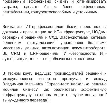
призванным эффективно снизить и оптимизировать
Решения
TuchaBackup
Удаленный офис
Карьера
затраты, сделать бизнес более эффективным,
рентабельным, конкурентоспособным и устойчивым.
Для бизнеса
TuchaHosting
Реселінг хостингу
Контакты
Техподдержка
TuchaSync
Вниманию ИТ-профессионалов были представлены
доклады и презентации по ИТ-инфраструктуре, ЦОДам,
Инструкции
серверным решениям и СХД, Blade-системам, сетевым
решениям, виртуализации, управлению большими
FAQ
массивами данных, автоматизации документооборота,
BI, CRM и ERP-решениям, ИТ-безопасности, ИТ-
Интервью
аутсорсингу и, конечно же, облачным технологиям.
Авторская колонка
В тесном кругу ведущих производителей решений и
международных экспертов прозвучал и доклад
События
Владимира Мельника "Стресс-тест: насколько реально
мобилен бизнес? Как реализовать эффективную
Праздники
инфраструктуру на новом месте в случае внезапного/
вынужденного переезда".
Акции