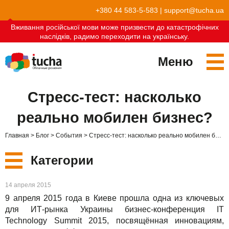
+380 44 583-5-583
|
support@tucha.ua
Вживання російської мови може призвести до катастрофічних
наслідків, радимо переходити на українську.
Меню
Сервисы
Стресс-тест: насколько
TuchaKube
Решения
реально мобилен бизнес?
TuchaFlex+
Бухгалтерия в облаке
Партнёрство
Главная
Блог
События
Стресс-тест: насколько реально мобилен бизнес?
TuchaBit+
Облака для e-commerce
Стать партнёром
Отзывы
Категории
TuchaBit
Хостиг сайтов на Laravel
Наши партнёры
Блог
Новые
14 апреля 2015
TuchaHost
Хостинг CRM
О нас
9 апреля 2015 года в Киеве прошла одна из ключевых
Сервисы
для ИТ-рынка Украины бизнес-конференция IT
TuchaMetal
Хостинг сайтов-конструкторов
Компания
Technology Summit 2015, посвящённая инновациям,