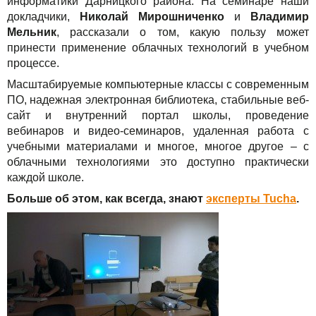
Сервисы
информатики Дарницкого района. На семинаре наши
TuchaBackup
Удаленный офис
Карьера
докладчики,
Николай Мирошниченко
и
Владимир
Мельник
, рассказали о том, какую пользу может
Решения
TuchaHosting
Реселінг хостингу
Контакты
принести применение облачных технологий в учебном
процессе.
Для бизнеса
TuchaSync
Масштабируемые компьютерные классы с современным
Техподдержка
ПО, надежная электронная библиотека, стабильные веб-
сайт и внутренний портал школы, проведение
Инструкции
вебинаров и видео-семинаров, удаленная работа с
учебными материалами и многое, многое другое – с
облачными технологиями это доступно практически
FAQ
каждой школе.
Интервью
Больше об этом, как всегда, знают
эксперты Tucha
.
Авторская колонка
События
Праздники