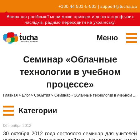
+380 44 583-5-583
|
support@tucha.ua
Вживання російської мови може призвести до катастрофічних
наслідків, радимо переходити на українську.
Меню
Сервисы
Семинар «Облачные
TuchaKube
Решения
технологии в учебном
TuchaFlex+
Бухгалтерия в облаке
Партнёрство
процессе»
TuchaBit+
Облака для e-commerce
Стать партнёром
Отзывы
Главная
Блог
События
Семинар «Облачные технологии в учебном процессе»
TuchaBit
Хостиг сайтов на Laravel
Наши партнёры
Блог
Категории
TuchaHost
Хостинг CRM
О нас
Новые
06 ноября 2012
TuchaMetal
Хостинг сайтов-конструкторов
Компания
30 октября 2012 года состоялся семинар для учителей