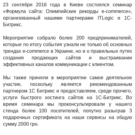
23 сентября 2016 года в Киеве состоялся семинар
TuchaBackup
Удаленный офис
Карьера
«Формула сайта: Олимпийские рекорды е-commerce»,
Сервисы
TuchaHosting
Реселінг хостингу
Контакты
организованный нашими партнерами ITLogic и 1С-
Битрикс.
Решения
TuchaSync
Мероприятие собрало более 200 предпринимателей,
Для бизнеса
которые по итогу события узнали не только об основных
трендах e-commerce в Украине, но и о правильных путях
Техподдержка
создания продающих сайтов и выстраивании
эффективных каналов коммуникации с клиентом.
Инструкции
Мы также приняли в мероприятии самое деятельное
FAQ
участие, поскольку является рекомендованным
партнером 1С Битрикс и предоставляем, среди прочего,
Интервью
услуги быстрого хостинга сайтов на 1С-Битрикс. Во
время семинара мы проконсультировали у нашего
Авторская колонка
стенда более 100 посетителей, попутно разыграв 3
подарочных сертификата на наши сервисы на общую
События
сумму 2000 грн.