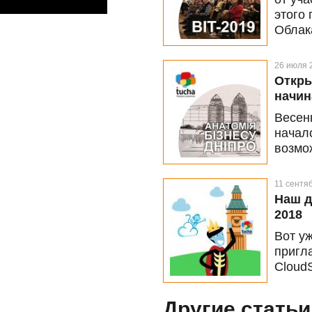
этого
Облака
SMB »
вторн
26 июля 
Откры
начин
Весен
начал
возмо
от ли
11 сентя
Наш д
2018
Вот у
пригл
Cloud
была П
встре
Другие статьи