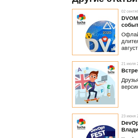
02 сентя
DVOMA
собы
Офла
длите
авгус
сост
инте
21 июля 
SEO.U
Встре
спик
Друзь
нетво
версию
суббот
23 июня 
DevOp
Влади