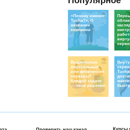
Популярное
«Почему именно
Первы
Tucha?». О
облак
названии
нагля
компании
инстр
работ
вирту
серве
Выделенные
Вирт
виртуальные
серв
или физические
Tucha
серверы?
дости
Каждой задаче
макси
— свое решение
быстр
Курсы 
ата
Проверить наш канал