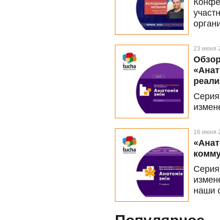
Конфе
участ
орга
конфе
в онл
23 июня 
каран
Обзор
раз и
«Анат
прос
реали
заруб
Серия
прохо
измен
а её 
орган
positi
партн
16 июня 
посвя
«Анат
собст
комму
форма
Серия
време
измен
том, 
наши 
марке
года,
услов