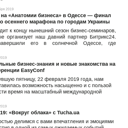
бря 2019
 на «Анатомии бизнеса» в Одессе — финал
о осеннего марафона по городам Украины
дит к концу нынешний сезон бизнес-семинаров,
ые организует наш давний партнер Битрикс24.
авершили его в солнечной Одессе, где
ялось мероприятие при поддержке местного
ера Битрикс24 (и нашего давнего партнера) —
2019
ua
льные бизнес-знания и новые знакомства на
ренции EasyConf
увшую пятницу, 22 февраля 2019 года, нам
тавилась возможность насыщенно и с пользой
сти время на масштабный международной
ренции по товарного бизнеса EasyConf в Киеве.
нетерпением ждали это грандиозное событие,
2019
му наконец делимся впечатлениями и
019: «Вокруг облака» с Tucha.ua
овляющим опытом
остью делимся с вами впечатления и эмоциями
астия в одной из самых ожидаемых событий