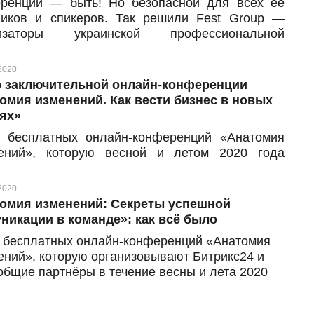
ренции — быть! Но безопасной для всех её
ников и спикеров. Так решили Fest Group —
низаторы украинской профессиональной
ренции DevOps Fest 2020 — и провели событие
айн-формате. Несмотря на то, что из-за
2020
тина дата проведения мероприятия несколько
 заключительной онлайн-конференции
зменялась, всем желающим всё же удалось
омия изменений. Как вести бизнес в новых
лушать доклады от лучших украинских и
ях»
ежных ИТ-экспертов. DevOps Fest Online 2020
 бесплатных онлайн-конференций «Анатомия
дил в течение двух дней, 5 и 6 июня 2020 года,
ений», которую весной и летом 2020 года
участники смогли при этом «stay safe, stay
изовывали Битрикс24 вместе с нашими общими
ve, stay educated».
ёрами, подходит к концу. Этот сезон был
2020
щен умению приспосабливаться к изменениям:
омия изменений: Секреты успешной
венно, благодаря новым условиям и возник
никации в команде»: как всё было
т таких онлайн-мероприятий. В течение этого
 бесплатных онлайн-конференций «Анатомия
ни эксперты из разных компаний говорили о
ений», которую организовывают Битрикс24 и
что волнует предпринимателей сейчас: продажи,
общие партнёры в течение весны и лета 2020
тинг, коммуникации в команде в изменившихся
 продолжается.
иях.