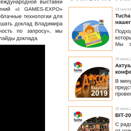
Международной выставки
чений «I GAMES-EXPO»
19 сентя
Tucha
Облачные технологии для
нашег
лушать доклад Владимира
ность по запросу», мы
Подхо
котор
слайды доклада.
Мы з
состо
партн
26 июля 
AWG.
Актуа
конфе
В мин
предс
прове
конфе
Мы с 
26 июля 
поэто
BIT-2
вдохн
С рад
от уч