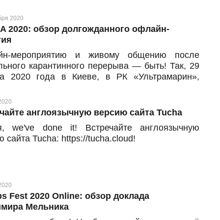
бря 2020
 2020: обзор долгожданного офлайн-
тия
йн-мероприятию и живому общению после
льного карантинного перерыва — быть! Так, 29
та 2020 года в Киеве, в РК «Ультрамарин»,
оялась международная ИТ-конференция по
рнет-маркетингу DVOMA от организаторов
2020
A. Несколько сотен участников, более 20
чайте англоязычную версию сайта Tucha
еров, масштабная выставка и активный
я, we've done it! Встречайте англоязычную
ркинг — вот кратко о том, что происходило в ту
 сайта Tucha: https://tucha.cloud!
у.
2020
s Fest 2020 Online: обзор доклада
мира Мельника