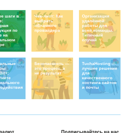
е шаги в
Чек-лист: Как
Организация
е:
выбрать
удалённой
дная
облачного
работы для
укция по
провайдера
всей команды.
е на
Типичный
альном
случай
ре
уальные
Безопасность —
TuchaHosting —
еры
это процесс, а
лучшее решение
Bit+:
не результат
для
гните
качественного
мального
хостинга сайтов
одействия!
и почты
валют
Подписывайтесь на нас