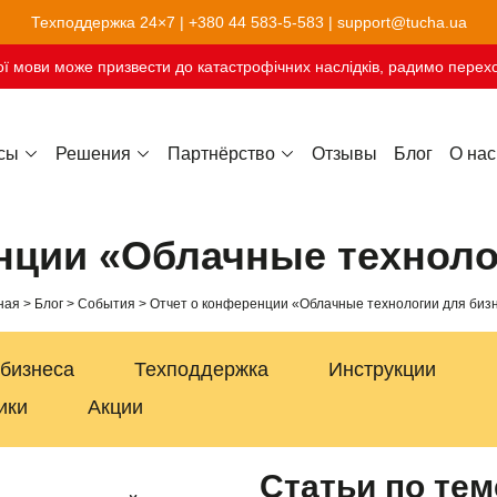
Техподдержка 24×7 |
+380 44 583-5-583
|
support@tucha.ua
ї мови може призвести до катастрофічних наслідків, радимо перехо
сы
Решения
Партнёрство
Отзывы
Блог
О нас
Хостинг сайтов-конструкторов
нции «Облачные техноло
ная
Блог
События
Отчет о конференции «Облачные технологии для биз
 бизнеса
Техподдержка
Инструкции
ики
Акции
Статьи по тем