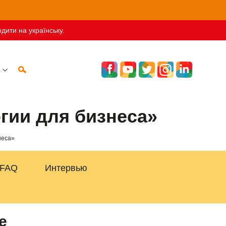
дити на українську.
гии для бизнеса»
неса»
FAQ
Интервью
е