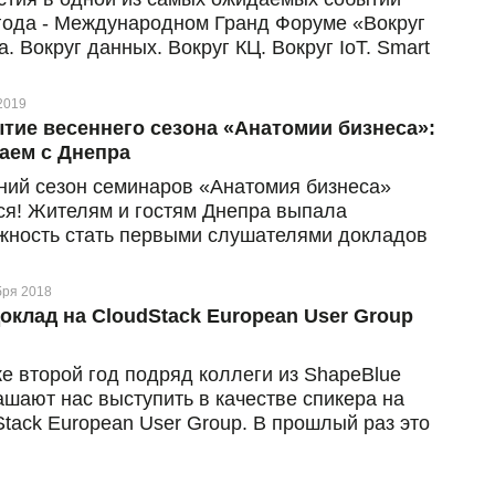
 года - Международном Гранд Форуме «Вокруг
. Вокруг данных. Вокруг КЦ. Вокруг IoT. Smart
(или BIT-2019)! Мероприятие состоялось во
ик, 26 февраля, в ЖК «Ультрамарин» в Киеве.
2019
тие весеннего сезона «Анатомии бизнеса»:
аем с Днепра
ний сезон семинаров «Анатомия бизнеса»
ся! Жителям и гостям Днепра выпала
жность стать первыми слушателями докладов
деров бизнес-рынка
бря 2018
оклад на CloudStack European User Group
же второй год подряд коллеги из ShapeBlue
ашают нас выступить в качестве спикера на
Stack European User Group. В прошлый раз это
рага, а в этом году (13 сентября, четверг),
чаемся в Лондоне