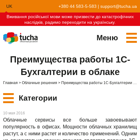
UK
+380 44 583-5-583
|
support@tucha.ua
Вживання російської мови може призвести до катастрофічних
EN
наслідків, радимо переходити на українську.
Меню
Сервисы
Преимущества работы 1С-
TuchaKube
Решения
Бухгалтерии в облаке
TuchaFlex+
Бухгалтерия в облаке
Партнёрство
Главная
Облачные решения
Преимущества работы 1С-Бухгалтерии в облаке
TuchaBit+
Облака для e-commerce
Стать партнёром
Отзывы
Категории
TuchaBit
Хостиг сайтов на Laravel
Наши партнёры
Блог
Новые
10 мая 2016
TuchaHost
Хостинг CRM
О нас
Облачные сервисы все больше завоевывают
популярность в офисах. Мощности облачных хранилищ
Сервисы
TuchaMetal
Хостинг сайтов-конструкторов
Компания
растут, а с ними растет и количество применений. Одним