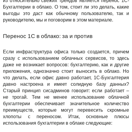
из относительно свежих трендов является перенос 1С-
Решения
TuchaBackup
Удаленный офис
Карьера
Бухгалтерии в облако. О том, стоит ли это делать, какие
выгоды это даст как обычному пользователю, так и
Для бизнеса
TuchaHosting
Реселінг хостингу
Контакты
руководителю, мы и поговорим в этом материале.
Техподдержка
TuchaSync
Перенос 1С в облако: за и против
Инструкции
Если инфраструктура офиса только создается, причем
FAQ
сразу с использованием облачных сервисов, то здесь
даже не возникает вопросов: бухгалтерию, как и другие
Интервью
приложения, однозначно стоит выносить в облако. Но
что делать, если офис давно работает, 1С-Бухгалтерия
Авторская колонка
давно настроена и имеет солидную базу данных?
Старый принцип сисадминов говорит: если работает –
События
не трогай. Тем не менее использование облачной
бухгалтерии обеспечивает значительное количество
преимуществ, которые могут перевесить скромные
Праздники
хлопоты с переносом. Итак, основные плюсы
использования бухгалтерии в облаке следующие:
Акции