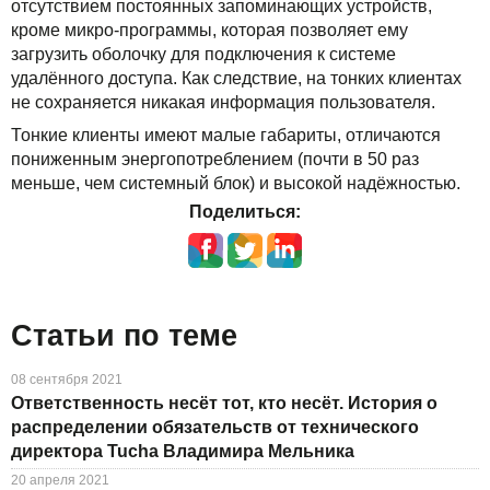
отсутствием постоянных запоминающих устройств,
Решения
TuchaBackup
Удаленный офис
Карьера
кроме микро-программы, которая позволяет ему
загрузить оболочку для подключения к системе
Для бизнеса
TuchaHosting
Реселінг хостингу
Контакты
удалённого доступа. Как следствие, на тонких клиентах
не сохраняется никакая информация пользователя.
Техподдержка
TuchaSync
Тонкие клиенты имеют малые габариты, отличаются
Инструкции
пониженным энергопотреблением (почти в 50 раз
меньше, чем системный блок) и высокой надёжностью.
FAQ
Поделиться:
Интервью
Авторская колонка
Статьи по теме
События
08 сентября 2021
Ответственность несёт тот, кто несёт. История о
Праздники
распределении обязательств от технического
директора Tucha Владимира Мельника
Акции
20 апреля 2021