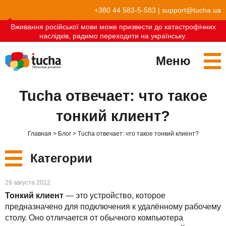
+380 44 583-5-583
|
support@tucha.ua
Вживання російської мови може призвести до катастрофічних
наслідків, радимо переходити на українську.
Меню
Сервисы
Tucha отвечает: что такое
TuchaKube
Решения
тонкий клиент?
TuchaFlex+
Бухгалтерия в облаке
Партнёрство
Главная
Блог
Tucha отвечает: что такое тонкий клиент?
TuchaBit+
Облака для e-commerce
Стать партнёром
Отзывы
Категории
TuchaBit
Хостиг сайтов на Laravel
Наши партнёры
Блог
Новые
29 августа 2012
TuchaHost
Хостинг CRM
О нас
Тонкий клиент
— это устройство, которое
Сервисы
предназначено для подключения к удалённому рабочему
TuchaMetal
Хостинг сайтов-конструкторов
Компания
столу. Оно отличается от обычного компьютера