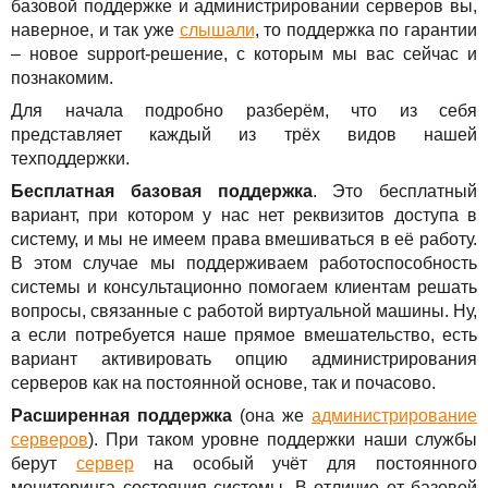
базовой поддержке и администрировании серверов вы,
Решения
TuchaBackup
Удаленный офис
Карьера
наверное, и так уже
слышали
, то поддержка по гарантии
– новое support-решение, с которым мы вас сейчас и
Для бизнеса
TuchaHosting
Реселінг хостингу
Контакты
познакомим.
Техподдержка
TuchaSync
Для начала подробно разберём, что из себя
представляет каждый из трёх видов нашей
Инструкции
техподдержки.
Бесплатная базовая поддержка
. Это бесплатный
FAQ
вариант, при котором у нас нет реквизитов доступа в
систему, и мы не имеем права вмешиваться в её работу.
Интервью
В этом случае мы поддерживаем работоспособность
системы и консультационно помогаем клиентам решать
Авторская колонка
вопросы, связанные с работой виртуальной машины. Ну,
а если потребуется наше прямое вмешательство, есть
События
вариант активировать опцию администрирования
серверов как на постоянной основе, так и почасово.
Праздники
Расширенная поддержка
(она же
администрирование
серверов
). При таком уровне поддержки наши службы
Акции
берут
сервер
на особый учёт для постоянного
мониторинга состояния системы. В отличие от базовой