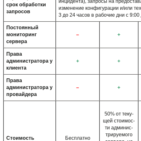
инцидента), запросы на предоста
срок обработки
изменение конфигурации и/или тех
запросов
3 до 24 часов в рабочие дни с 9:00
Постоянный
мониторинг
–
+
сервера
Права
администратора у
+
+
клиента
Права
администратора у
–
+
провайдера
50% от те­ку­
щей стои­мос­
ти адми­нис­
три­руе­мо­го
Стоимость
Бесплатно