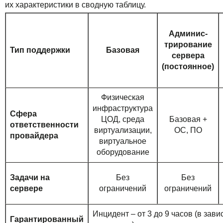
их характеристики в сводную таблицу.
Админис­
три­ро­ва­ние
Тип поддержки
Базовая
сер­ве­ра
(постоянное)
Физическая
инфраструктура
Сфера
ЦОД, среда
Базовая +
ответственности
виртуализации,
ОС, ПО
провайдера
виртуальное
оборудование
Задачи на
Без
Без
сервере
ограничений
ограничений
Инцидент – от 3 до 9 часов (в зав
Гарантированный