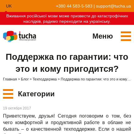
UK
+380 44 583-5-583
|
support@tucha.ua
Вживання російської мови може призвести до катастрофічних
EN
наслідків, радимо переходити на українську.
Меню
Сервисы
Поддержка по гарантии: что
TuchaKube
Решения
это и кому пригодится?
TuchaFlex+
Бухгалтерия в облаке
Партнёрство
Главная
Блог
Техподдержка
Поддержка по гарантии: что это и кому пригодится?
TuchaBit+
Облака для e-commerce
Стать партнёром
Отзывы
Категории
TuchaBit
Хостиг сайтов на Laravel
Наши партнёры
Блог
Новые
19 октября 2017
TuchaHost
Хостинг CRM
О нас
Приветствуем, друзья! Сегодня поговорим о том, без
Сервисы
чего комфортной и продуктивной работе в облаке не
TuchaMetal
Хостинг сайтов-конструкторов
Компания
бывать – о качественной техподдержке. Если о нашей