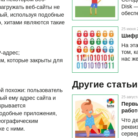
Disk 
агружать веб-сайты не
обесп
ждый, используя подобные
себя п
о, хитами являются такие
главно
25 июня 
Шифро
На эт
том, 
P-адрес;
нас же
ам, которые закрыты для
Другие статьи
й похожи: пользователь
ый ему адрес сайта и
25 август
Первы
крывается
работ
подобные приложения,
Что д
географическим
рекви
е с ними.
серве