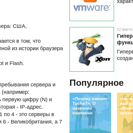
харак
расск
лицен
предо
это ст
вера: США,
22 марта
Гипер
ается в том, что
функ
ной из истории браузера
Гипер
созда
 и Flash.
Популярное
 пребывания сервера и
а (например:
«Почему именно
Чек-л
ь первую цифру (N) и
Tucha?». О
выбр
вторая - IP-адрес.
названии
облач
компании
прова
 по 4 - это серверы в
и 6 - Великобритания, а 7