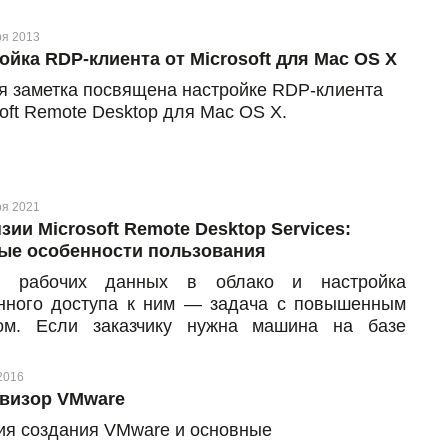
ные? Эти и другие похожие вопросы могут
кнуть, если вы впервые заказали виртуальную
ря 2013
 и только начинаете работу в облаке.
ойка RDP-клиента от Microsoft для Mac OS X
я заметка посвящена настройке RDP-клиента
oft Remote Desktop для Mac OS X.
ря 2021
зии Microsoft Remote Desktop Services:
ые особенности пользования
с рабочих данных в облако и настройка
нного доступа к ним — задача с повышенным
ом. Если заказчику нужна машина на базе
ционной системы Microsoft Windows Server и
жность подключения к удаленному рабочему
2016
 более двух пользователей, значит, ему нужен и
визор VMware
альный программный продукт для этого —
ия создания VMware и основные
soft Remote Desktop Services. В статье