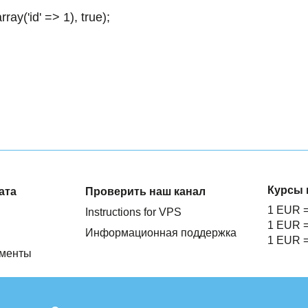
ay('id' => 1), true);
Курсы 
ата
Проверить наш канал
1 EUR 
Instructions for VPS
1 EUR 
Информационная поддержка
1 EUR 
ументы