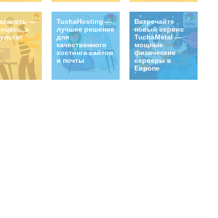
асность —
TuchaHosting —
Встречайте
роцесс, а
лучшее решение
новый сервис
зультат
для
TuchaMetal —
качественного
мощные
хостинга сайтов
физические
и почты
серверы в
Европе