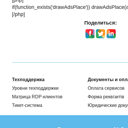
[php]
if(function_exists('drawAdsPlace')) drawAdsPlace(arr
[/php]
Поделиться:
Техподдержка
Документы и опл
Уровни техподдержки
Оплата сервисов
Матрица RDP-клиентов
Форма реквізитів
Тикет-система
Юридические док