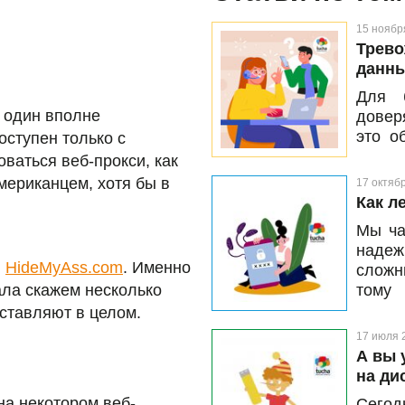
15 ноябр
Трево
данн
Для 
а один вполне
довер
это о
оступен только с
сущес
ваться веб-прокси, как
инфор
мериканцем, хотя бы в
17 октяб
котор
Как л
данны
Мы ча
офис 
надеж
важны
и
HideMyAss.com
. Именно
сложн
от по
ала скажем несколько
тому
заран
необх
дставляют в целом.
Расска
17 июля 
А вы 
на ди
на некотором веб-
Сегод