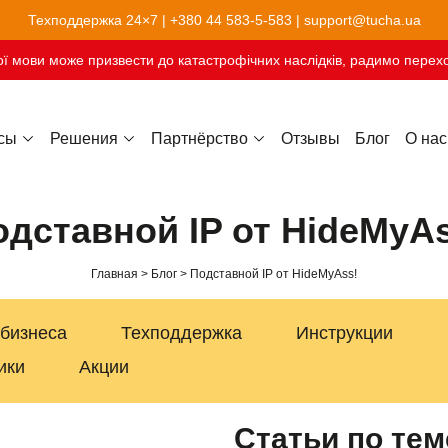
Техподдержка 24×7 |
+380 44 583-5-583
|
support@tucha.ua
ї мови може призвести до катастрофічних наслідків, радимо перехо
сы
Решения
Партнёрство
Отзывы
Блог
О нас
Хостинг сайтов-конструкторов
одставной IP от HideMyAs
Главная
Блог
Подставной IP от HideMyAss!
 бизнеса
Техподдержка
Инструкции
ики
Акции
Статьи по тем