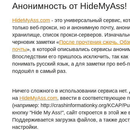
Анонимность от HideMyAss!
HideMyAss.com
- это универсальный сервис, ко
только веб-прокси, но и анонимную почту, ано
хранилище, список прокси-серверов. Изначаль
черновик заметки «
После прочтения сжечь. Обз
почты
», в которой описывались сервисы анони
Впоследствии его пришлось исключить, так как
понимать русский язык, а для заметки про веб-
подошёл в самый раз.
Ничего сложного в использовании сервиса нет.
на
HideMyAss.com
, ввести в соответствующее 
(например: http://crashinformationky.org/KCAP/P
кнопку "Hide My Ass!", сайт откроется в этой же 
Поддерживается загрузка файлов, а также дос
настройки.