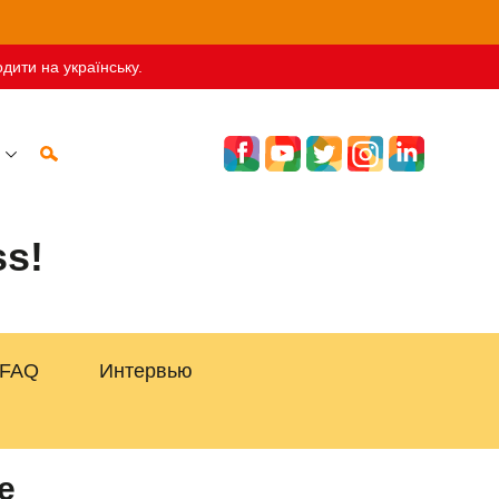
дити на українську.
s!
FAQ
Интервью
е