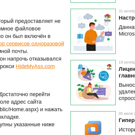
и дан
возни
31 октяб
машину
Настр
торый предоставляет не
Данна
нимное файловое
Micros
но он был включён в
ор сервисов одноразовой
мной почты.
 он напрочь отказывался
19 октяб
прокси
HideMyAss.com
Лицен
главн
Выно
удале
 Достаточно перейти
спрос
поле адрес сайта
опера
ublic/Home.aspx) и нажать
возмо
05 июля 
вкладке.
столу
Гипер
тупны указанные ниже
специ
Истор
Micro