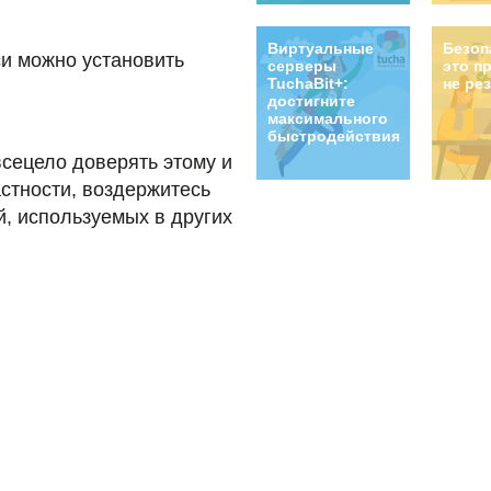
Виртуальные
Безоп
си можно установить
серверы
это п
TuchaBit+:
не ре
достигните
максимального
быстродействия!
всецело доверять этому и
астности, воздержитесь
, используемых в других