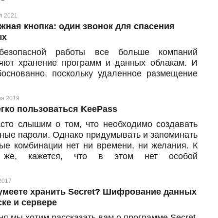
я 2021
жная кнопка: один звонок для спасения
ых
безопасной работы все больше компаний
яют хранение программ и данных облакам. И
боснованно, поскольку удаленное размещение
твенно снижает риски потери или повреждения
мации. В то же время есть инструменты,
ря 2019
ые помогают дополнительно усилить защиту
егко пользоваться KeePass
х на случай форс-мажоров. К примеру, если в
сто слышим о том, что необходимо создавать
нагрянут «разбойники», которые охотятся за
ные пароли. Однако придумывать и запоминать
ми данными. Чтобы обезопасить информацию
ые комбинации нет ни времени, ни желания. К
падания в руки посторонних лиц, рекомендуем
 же, кажется, что в этом нет особой
ее настроить механизм тревожной кнопки.
одимости.
зываем, как он работает и в чем польза.
2017
умеете хранить Secret? Шифрование данных
ске и сервере
ня мы хотим рассказать вам о программе Secret