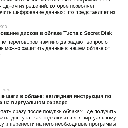
— одном из решений, которое позволяет
ечить шифрование данных: что представляет из
рограмма, по какому принципу работает и,
е, какую пользу принесет вашему бизнесу.
2013
вание дисков в облаке Tucha с Secret Disk
апе переговоров нам иногда задают вопрос о
как можно защитить данные в нашем облаке от
.
а 2020
е шаги в облаке: наглядная инструкция по
е на виртуальном сервере
елать сразу после покупки облака? Где получить
зиты доступа, как подключиться к виртуальному
ру и перенести на него необходимые программы