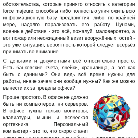
Решения
обстоятельства, которые принято относить к категории
TuchaBackup
Удаленный офис
Карьера
force majeure, способны либо полностью уничтожить всю
Для бизнеса
информационную базу предприятия, либо, по крайней
TuchaHosting
Реселінг хостингу
Контакты
мере, надолго парализовать его работу. Цунами,
Техподдержка
TuchaSync
военные действия - это всё, пожалуй, маловероятно, а
вот пожар или неожиданный визит вооружённых гостей -
Инструкции
это уже ситуация, вероятность которой следует всерьёз
принимать во внимание.
FAQ
С деньгами и документами всё относительно просто.
Есть банковские счета, ячейки, хранилища, а вот как
Интервью
быть с данными? Они ведь всё время нужны для
работы, иначе зачем они вообще нужны? Как же можно
Авторская колонка
вынести их за пределы офиса?
Проще простого. В офисе не должно
События
быть ни компьютеров, ни серверов.
В офисе нужны только мониторы,
Праздники
клавиатуры, мыши и всяческая
оргтехника. Персональный
Акции
компьютер - это то, что скоро станет
таким же анахронизмом, как сейчас - к примеру, дискета