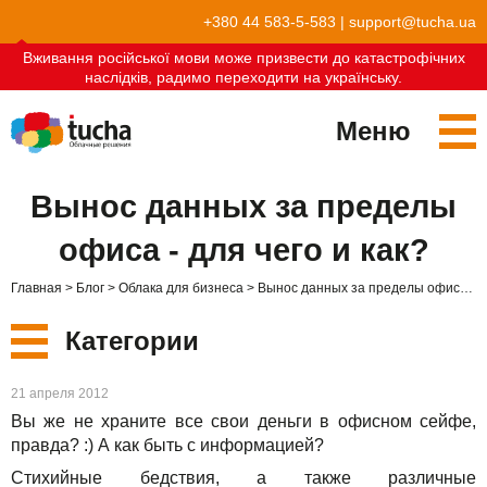
+380 44 583-5-583
|
support@tucha.ua
Вживання російської мови може призвести до катастрофічних
наслідків, радимо переходити на українську.
Меню
Сервисы
Вынос данных за пределы
TuchaKube
Решения
офиса - для чего и как?
TuchaFlex+
Бухгалтерия в облаке
Партнёрство
Главная
Блог
Облака для бизнеса
Вынос данных за пределы офиса - для чего и как?
TuchaBit+
Облака для e-commerce
Стать партнёром
Отзывы
Категории
TuchaBit
Хостиг сайтов на Laravel
Наши партнёры
Блог
Новые
21 апреля 2012
TuchaHost
Хостинг CRM
О нас
Вы же не храните все свои деньги в офисном сейфе,
Сервисы
правда? :) А как быть с информацией?
TuchaMetal
Хостинг сайтов-конструкторов
Компания
Стихийные бедствия, а также различные