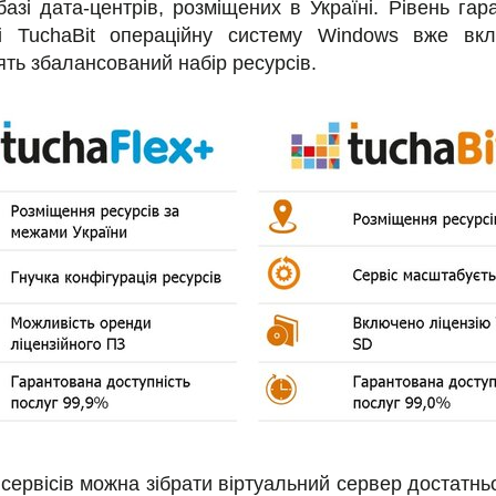
азі дата-центрів, розміщених в Україні. Рівень гар
і TuchaBit операційну систему Windows вже вкл
тять збалансований набір ресурсів.
ервісів можна зібрати віртуальний сервер достатньо