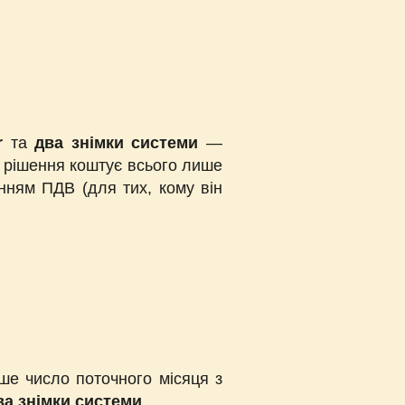
r
та
два знімки системи
—
е рішення коштує всього лише
нням ПДВ (для тих, кому він
е число поточного місяця з
ва знімки системи
.