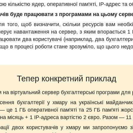
ною кількістю ядер, оперативної пам'яті, IP-адрес та 
ачів буде працювати з програмами на цьому серв
я того, щоб визначити, скільки ресурсів вам необхі
ерує навантаження на сервер, з яким впорається 1 Г
рацювати два користувачі (наприклад, два бухгалтери
Якщо в процесі роботи стане зрозуміло, що цього не
Тепер конкретний приклад
и на віртуальний сервер бухгалтерські програми для
сення бухгалтерії у хмару на українські майданчи
 — це 1 ГБ оперативної пам'яті та 25 ГБ пам'яті жор
на місяць + 1 IP-адреса вартістю 2 євро. Разом — 11 
рації двох користувачів у хмару ми запропонуємо зі