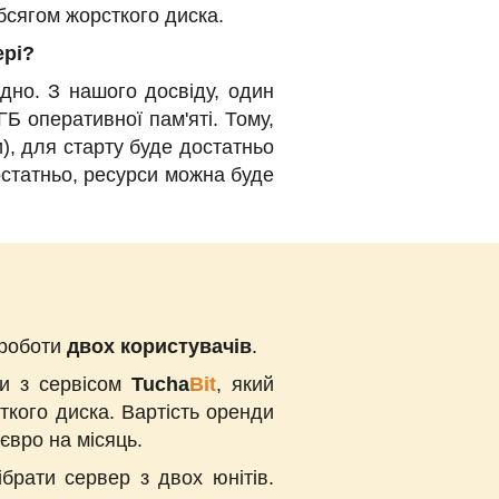
обсягом жорсткого диска.
ері?
дно. З нашого досвіду, один
Б оперативної пам'яті. Тому,
), для старту буде достатньо
достатньо, ресурси можна буде
 роботи
двох користувачів
.
ки з сервісом
Tucha
Bit
, який
сткого диска. Вартість оренди
євро на місяць.
брати сервер з двох юнітів.