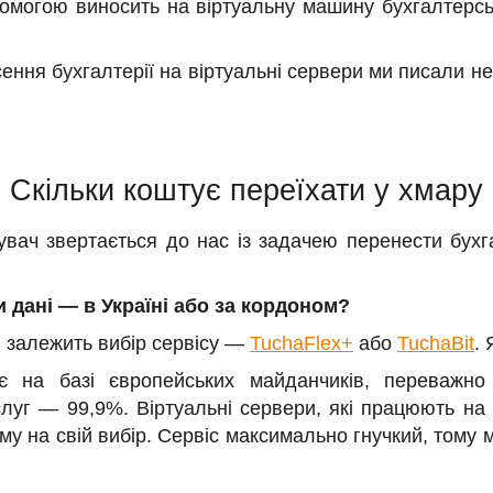
омогою виносить на віртуальну машину бухгалтерські
сення бухгалтерії на віртуальні сервери ми писали н
Скільки коштує переїхати у хмару
тувач звертається до нас із задачею перенести бухг
 дані — в Україні або за кордоном?
я залежить вибір сервісу —
TuchaFlex+
або
TuchaBit
.
є на базі європейських майданчиків, переважно 
слуг — 99,9%. Віртуальні сервери, які працюють на 
му на свій вибір. Сервіс максимально гнучкий, тому 