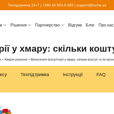
Техпідтримка 24×7 |
+380 44 583-5-583
|
support@tucha.ua
и
Рішення
Партнерство
Відгуки
Блог
Про нас
ії у хмару: скільки кошту
а
Хмарні рішення
Винесення бухгалтерії у хмару: скільки коштує та як орга
несу
Техпідтримка
Інструкції
FAQ