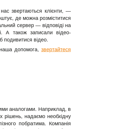
 нас звертаються клієнти, —
коштує, де можна розміститися
уальний сервер — відповіді на
і. А також записали відео-
об подивитися відео.
 наша допомога,
звертайтеся
ними аналогами. Наприклад, в
их рішень, надаємо необхідну
лізного побратима. Компанія