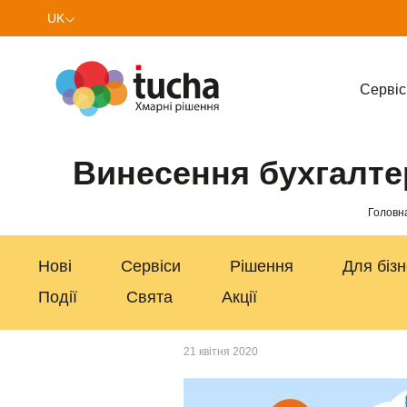
UK
EN
Cервіс
PL
Винесення бухгалтер
Головн
Нові
Сервіси
Рішення
Для біз
Події
Свята
Акції
21 квітня 2020