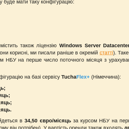
 буде мати таку конфігурацію:
містить також ліцензію
Windows Server Datacente
вони корисні, ми писали раніше в окремій
статті
). Так
м НБУ на перше число поточного місяця з урахува
фігурацію на базі сервісу
Tucha
Flex+
(Німеччина):
ць;
яць;
сяць;
сяць.
ійдеться в
34,50 євро/місяць
за курсом НБУ на перш
ому він потрібен). У вартість оренди також входять
д