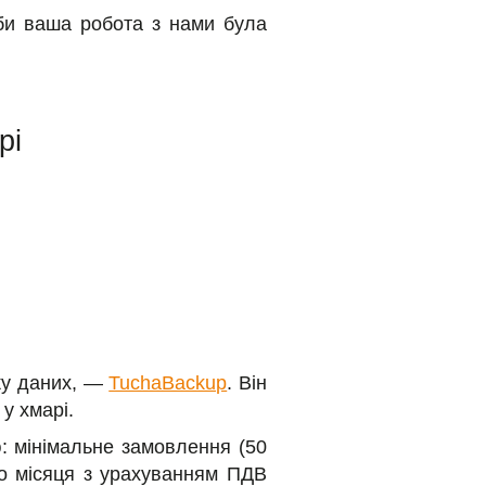
би ваша робота з нами була
рі
еку даних, —
TuchaBackup
. Він
у хмарі.
: мінімальне замовлення (50
го місяця з урахуванням ПДВ