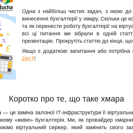
Одна з найбільш частих задач, з якою до
винесення бухгалтерії у хмару. Скільки це 
та як перенести роботу бухгалтерії на вірт
всі ці питання ми зібрали в одній статт
презентацію. Прокрутіть статтю до кінця, щ
Якщо є додаткові запитання або потрібна
24×7
!
Коротко про те, що таке хмара
 — це заміна залізної ІТ-інфраструктури її віртуаль
 якому «живе» бухгалтерія. Ми, як провайдер хмарн
бираємо віртуальний сервер, який замінить свого за