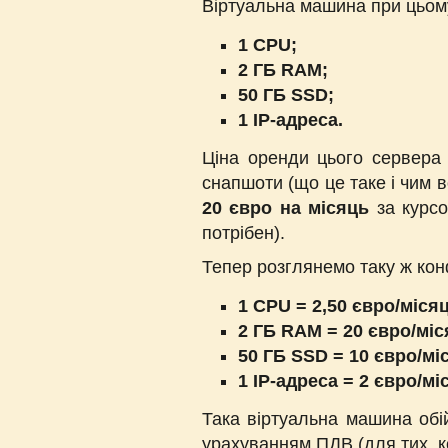
Віртуальна машина при цьому
1 CPU;
2 ГБ RAM;
50 ГБ SSD;
1 IP-адреса.
Ціна оренди цього сервера 
снапшоти (що це таке і чим 
20 євро на місяць
за курсо
потрібен).
Тепер розглянемо таку ж кон
1 CPU = 2,50 євро/міся
2 ГБ RAM = 20 євро/міс
50 ГБ SSD = 10 євро/мі
1 IP-адреса = 2 євро/мі
Така віртуальна машина об
урахуванням ПДВ (для тих, к