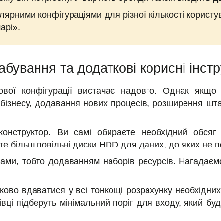
ярними конфігураціями для різної кількості корист
арі».
бування та додаткові корисні інст
тової конфігурації вистачає надовго. Однак якщо
 бізнесу, додавання нових процесів, розширення штат
онструктор. Ви самі обираєте необхідний обсяг о
те більш повільні диски HDD для даних, до яких не п
тами, тобто додаванням наборів ресурсів. Нагадаємо
ково вдаватися у всі тонкощі розрахунку необхідни
вці підберуть мінімальний поріг для входу, який бу