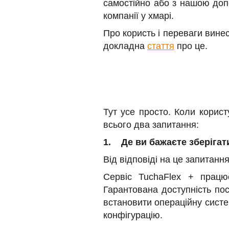
самостійно або з нашою доп
компанії у хмарі.
Про користь і переваги вине
докладна
стаття
про це.
Тут усе просто. Коли корис
всього два запитання:
1. Де ви бажаєте зберігати
Від відповіді на це запитанн
Сервіс TuchaFlex + працю
Гарантована доступність по
встановити операційну систе
конфігурацію.