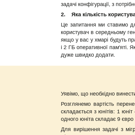
задачі конфігурації, з потріб
2. Яка кількість користув
Це запитання ми ставимо дл
користувач в середньому ген
якщо у вас у хмарі будуть п
і 2 ГБ оперативної пам'яті. 
дуже швидко додати.
Уявімо, що необхідно винест
Розглянемо вартість перене
складається з юнітів: 1 юніт
одного юніта складає 9 євро 
Для вирішення задачі з міг