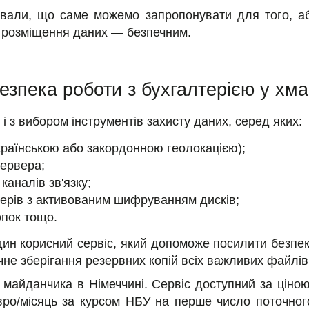
сували, що саме можемо запропонувати для того, а
 розміщення даних — безпечним.
езпека роботи з бухгалтерією у хма
 з вибором інструментів захисту даних, серед яких:
українською або закордонною геолокацією);
сервера;
аналів зв'язку;
верів з активованим шифруванням дисків;
опок тощо.
один корисний сервіс, який допоможе посилити безп
не зберігання резервних копій всіх важливих файлів 
 майданчика в Німеччині. Сервіс доступний за ціною
євро/місяць за курсом НБУ на перше число поточно