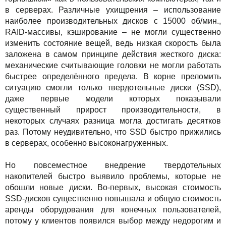
Сервисы
TuchaBackup
Удаленный офис
Карьера
в серверах. Различные ухищрения – использование
наиболее производительных дисков с 15000 об/мин.,
Решения
TuchaHosting
Реселінг хостингу
Контакты
RAID-массивы, кэширование – не могли существенно
изменить состояние вещей, ведь низкая скорость была
Для бизнеса
TuchaSync
заложена в самом принципе действия жесткого диска:
механические считывающие головки не могли работать
Техподдержка
быстрее определённого предела. В корне преломить
ситуацию смогли только твердотельные диски (SSD),
Инструкции
даже первые модели которых показывали
существенный прирост производительности, в
FAQ
некоторых случаях разница могла достигать десятков
раз. Потому неудивительно, что SSD быстро прижились
Интервью
в серверах, особенно высоконагруженных.
Авторская колонка
Но повсеместное внедрение твердотельных
накопителей быстро выявило проблемы, которые не
События
обошли новые диски. Во-первых, высокая стоимость
SSD-дисков существенно повышала и общую стоимость
Праздники
аренды оборудования для конечных пользователей,
потому у клиентов появился выбор между недорогим и