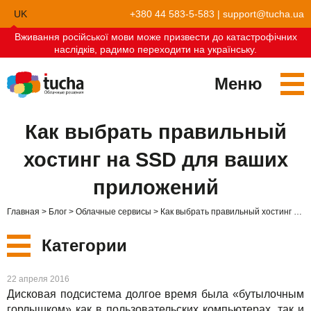
UK
+380 44 583-5-583
|
support@tucha.ua
Вживання російської мови може призвести до катастрофічних
EN
наслідків, радимо переходити на українську.
Меню
Сервисы
Как выбрать правильный
TuchaKube
Решения
хостинг на SSD для ваших
TuchaFlex+
Бухгалтерия в облаке
Партнёрство
приложений
TuchaBit+
Облака для e-commerce
Стать партнёром
Отзывы
Главная
Блог
Облачные сервисы
Как выбрать правильный хостинг на SSD для ваших приложений
TuchaBit
Хостиг сайтов на Laravel
Наши партнёры
Блог
Категории
TuchaHost
Хостинг CRM
О нас
Новые
22 апреля 2016
TuchaMetal
Хостинг сайтов-конструкторов
Компания
Дисковая подсистема долгое время была «бутылочным
горлышком» как в пользовательских компьютерах, так и