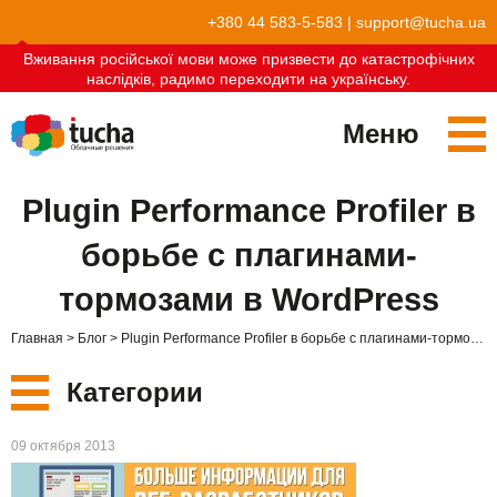
+380 44 583-5-583
|
support@tucha.ua
Вживання російської мови може призвести до катастрофічних
наслідків, радимо переходити на українську.
Меню
Сервисы
Plugin Performance Profiler в
TuchaKube
Решения
борьбе с плагинами-
TuchaFlex+
Бухгалтерия в облаке
Партнёрство
тормозами в WordPress
TuchaBit+
Облака для e-commerce
Стать партнёром
Отзывы
Главная
Блог
Plugin Performance Profiler в борьбе с плагинами-тормозами в WordPress
TuchaBit
Хостиг сайтов на Laravel
Наши партнёры
Блог
Категории
TuchaHost
Хостинг CRM
О нас
Новые
09 октября 2013
TuchaMetal
Хостинг сайтов-конструкторов
Компания