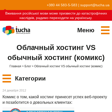
+380 44 583-5-583
|
support@tucha.ua
Вживання російської мови може призвести до катастрофічних
наслідків, радимо переходити на українську.
Меню
Сервисы
Облачный хостинг VS
TuchaKube
Решения
обычный хостинг (комикс)
TuchaFlex+
Бухгалтерия в облаке
Партнёрство
Главная
Блог
Облачный хостинг VS обычный хостинг (комикс)
TuchaBit+
Облака для e-commerce
Стать партнёром
Отзывы
Категории
TuchaBit
Хостиг сайтов на Laravel
Наши партнёры
Блог
Новые
24 декабря 2012
TuchaHost
Хостинг CRM
О нас
Комикс о том, какой хостинг принесет успех веб-проекту
Сервисы
и позаботится о довольных клиентах:
TuchaMetal
Хостинг сайтов-конструкторов
Компания