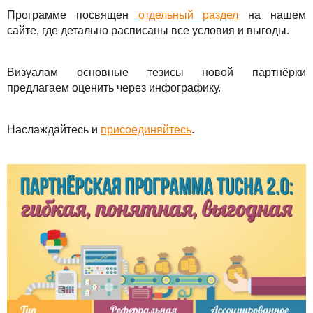
Решения
TuchaBackup
Удаленный офис
Карьера
Программе посвящен
отдельный раздел
на нашем
сайте, где детально расписаны все условия и выгоды.
Для бизнеса
TuchaHosting
Реселінг хостингу
Контакты
Техподдержка
TuchaSync
Визуалам основные тезисы новой партнёрки
предлагаем оценить через инфографику.
Инструкции
Наслаждайтесь и
присоединяйтесь
.
FAQ
Интервью
Авторская колонка
События
Праздники
Акции