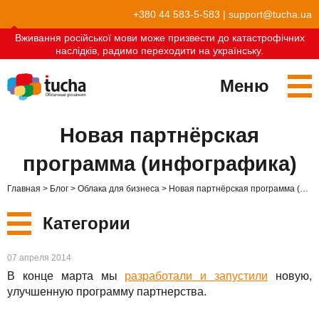
+380 44 583-5-583
|
support@tucha.ua
Вживання російської мови може призвести до катастрофічних
наслідків, радимо переходити на українську.
Меню
Сервисы
Новая партнёрская
TuchaKube
Решения
программа (инфографика)
TuchaFlex+
Бухгалтерия в облаке
Партнёрство
Главная
Блог
Облака для бизнеса
Новая партнёрская программа (инфографика)
TuchaBit+
Облака для e-commerce
Стать партнёром
Отзывы
Категории
TuchaBit
Хостиг сайтов на Laravel
Наши партнёры
Блог
Новые
07 апреля 2014
TuchaHost
Хостинг CRM
О нас
В конце марта мы
разработали и запустили
новую,
Сервисы
улучшенную программу партнерства.
TuchaMetal
Хостинг сайтов-конструкторов
Компания