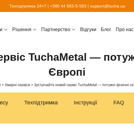
Техпідтримка 24×7 |
+380 44 583-5-583
|
support@tucha.ua
и
Рішення
Партнерство
Відгуки
Блог
Про нас
ервіс TuchaMetal — потуж
Європі
г
Хмарні сервіси
Зустрічайте новий сервіс TuchaMetal — потужні фізичні се
несу
Техпідтримка
Інструкції
FAQ