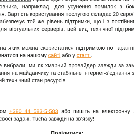
овника, наприклад, для усунення помилок з бок
я. Вартість користування послугою складає 20 євро/
безпечує той же рівень підтримки, що і з постійни
для віртуальних серверів, цей вид технічної підтри
на яких можна скористатися підтримкою по гарантії
ізнатися на нашому
сайті
або у
статті
.
е вибрали, ми як хмарний провайдер завжди за за
ння на майданчику та стабільне інтернет-з’єднання
ий технічний стан ресурсів.
ром
+380 44 583-5-583
або пишіть на електронну
оєї задачі. Tucha завжди на зв’язку!
Поділитися: