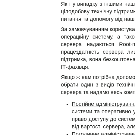
Як і у випадку з іншими на
цілодобову технічну підтримк
питання та допомогу від наш
За замовчуванням користувач
операційну систему, а так
сервера надаються Root-
працездатність сервера ли
підтримка, вона безкоштовна
ІТ-фахівця.
Якщо ж вам потрібна допомог
обрати один з видів техніч
сервера та надамо весь комп
Постійне адмініструванн
системи та оперативно 
право доступу до систем
від вартості сервера, ал
Погодинне адмініструва