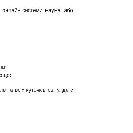
 онлайн-системи PayPal або
ни;
тощо;
 та всіх куточків світу, де є