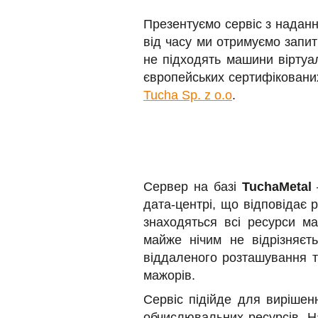
Презентуємо сервіс з наданн
від часу ми отримуємо запит
не підходять машини віртуал
європейських сертифіковани
Tucha Sp. z o.o
.
Сервер на базі
TuchaMetal
дата-центрі, що відповідає 
знаходяться всі ресурси м
майже нічим не відрізняєть
віддаленого розташування та
мажорів.
Сервіс підійде для виріше
обчислювальних ресурсів. На