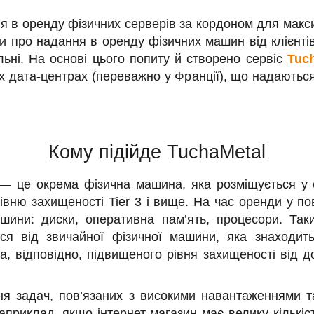
я в оренду фізичних серверів за кордоном для макс
и про надання в оренду фізичних машин від клієнтів
ьні. На основі цього попиту й створено сервіс
Tuc
х дата-центрах (переважно у Франції), що надають
Кому підійде TuchaMetal
— це окрема фізична машина, яка розміщується у с
рівню захищеності Tier 3 і вище. На час оренди у п
ашини: диски, оперативна пам’ять, процесори. Так
ся від звичайної фізичної машини, яка знаходить
, відповідно, підвищеного рівня захищеності від до
ння задач, пов’язаних з високими навантаженнями 
приклад, якщо інтернет-магазин має велику кількіс