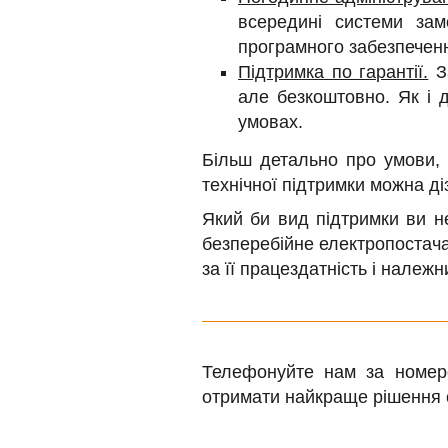
всередині системи зам
програмного забезпеченн
Підтримка по гарантії.
За
але безкоштовно. Як і 
умовах.
Більш детально про умови, 
технічної підтримки можна д
Який би вид підтримки ви н
безперебійне електропостача
за її працездатність і належн
Телефонуйте нам за номе
отримати найкраще рішення св