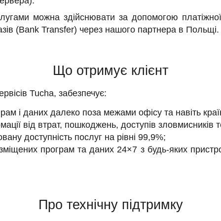
ервера).
слугами можна здійснювати за допомогою платіжної
зів (Bank Transfer) через нашого партнера в Польщі.
Що отримує клієнт
сервісів Tucha, забезпечує:
рам і даних далеко поза межами офісу та навіть краї
мації від втрат, пошкоджень, доступів зловмисників 
овану доступність послуг на рівні 99,9%;
міщених програм та даних 24×7 з будь-яких пристроїв
Про технічну підтримку