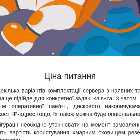
Ціна питання
кілька варіантів комплектації сервера з наявних т
раще підійде для конкретної задачі клієнта. З часом
ше оперативної пам'яті, дискового накопичувач
кості IP-адрес тощо, їх також можна буде опціональн
фігурації необхідно уточнювати на момент замовленн
ть вартість користування хмарним сховищем рез