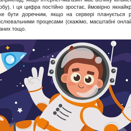
обу), і ця цифра постійно зростає, ймовірно якнай
же бути доречним, якщо на сервері планується р
слювальними процесами (скажімо, масштабні онлайн
даних тощо.