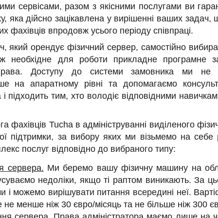
шими сервісами, разом з якісними послугами ви гар
у, яка дійсно зацікавлена у вирішенні ваших задач, 
их фахівців впродовж усього періоду співпраці.
, який орендує фізичний сервер, самостійно вибира
ож необхідне для роботи прикладне програмне за
права. Доступу до системи замовника ми не 
ше на апаратному рівні та допомагаємо консульт
 і підходить тим, хто володіє відповідними навичкам
а фахівців Tucha в адмініструванні виділеного фіз
ної підтримки, за вибору яких ми візьмемо на себе 
лекс послуг відповідно до вибраного типу:
я сервера.
Ми беремо вашу фізичну машину на облі
усуваємо недоліки, якщо ті раптом виникають. За ць
и і можемо вирішувати питання всередині неї. Варті
е не менше ніж 30 євро/місяць та не більше ніж 300 є
ння сервера.
Права адміністратора маємо лише на ч