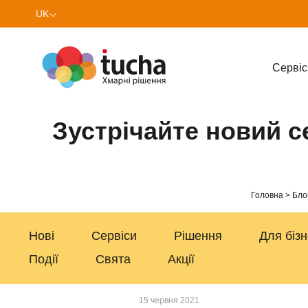
UK
EN
Cервіс
Зустрічайте новий с
Головна
Бло
Нові
Сервіси
Рішення
Для біз
Події
Свята
Акції
15 червня 2021