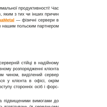
имальної продуктивності! Час
, яким з тих чи інших причин
haMetal
— фізичні сервери в
ся нашим польским партнером
ерверній стійці в надійному
овному розпорядженні клієнта
им чином, виділений сервер
ся у клієнта в офісі, окрім
ступу сторонніх осіб і форс-
та підвищеними вимогами до
ть відвідувань (в середньому