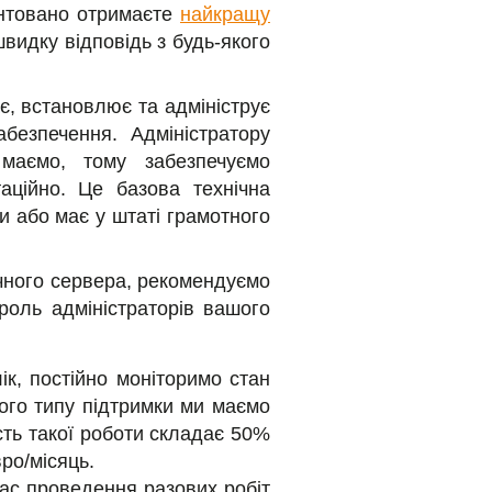
антовано отримаєте
найкращу
швидку відповідь з будь-якого
є, встановлює та адмініструє
безпечення. Адміністратору
маємо, тому забезпечуємо
аційно. Це базова технічна
и або має у штаті грамотного
ичного сервера, рекомендуємо
роль адміністраторів вашого
к, постійно моніторимо стан
ого типу підтримки ми маємо
сть такої роботи складає 50%
вро/місяць.
ас проведення разових робіт