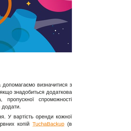
а допомагаємо визначитися з
, якщо знадобиться додаткова
а, пропускної спроможності
о додати.
я. У вартість оренди кожної
ервних копій
TuchaBackup
(в