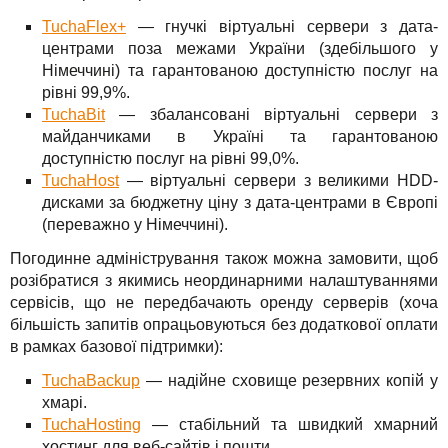
TuchaFlex+
— гнучкі віртуальні сервери з дата-
центрами поза межами України (здебільшого у
Німеччині) та гарантованою доступністю послуг на
рівні 99,9%.
TuchaBit
— збалансовані віртуальні сервери з
майданчиками в Україні та гарантованою
доступністю послуг на рівні 99,0%.
TuchaHost
— віртуальні сервери з великими HDD-
дисками за бюджетну ціну з дата-центрами в Європі
(переважно у Німеччині).
Погодинне адміністрування також можна замовити, щоб
розібратися з якимись неординарними налаштуваннями
сервісів, що не передбачають оренду серверів (хоча
більшість запитів опрацьовуються без додаткової оплати
в рамках базової підтримки):
TuchaBackup
— надійне сховище резервних копій у
хмарі.
TuchaHosting
— стабільний та швидкий хмарний
хостинг для веб-сайтів і пошти.