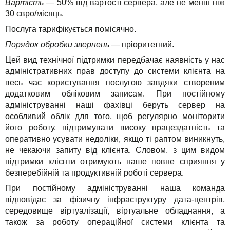
Вартість
— 50% від вартості сервера, але не менш ніж
30 євро/місяць.
Послуга тарифікується помісячно.
Порядок обробки звернень
— пріоритетний.
Цей вид технічної підтримки передбачає наявність у нас
адміністративних прав доступу до системи клієнта на
весь час користування послугою завдяки створеним
додатковим обліковим записам. При постійному
адмініструванні наші фахівці беруть сервер на
особливий облік для того, щоб регулярно моніторити
його роботу, підтримувати високу працездатність та
оперативно усувати недоліки, якщо ті раптом виникнуть,
не чекаючи запиту від клієнта. Словом, з цим видом
підтримки клієнти отримують наше повне сприяння у
безперебійній та продуктивній роботі сервера.
При постійному адмініструванні наша команда
відповідає за фізичну інфраструктуру дата-центрів,
середовище віртуалізації, віртуальне обладнання, а
також за роботу операційної системи клієнта та