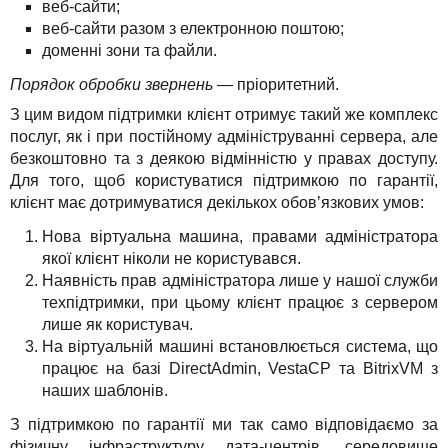
веб-сайти;
веб-сайти разом з електронною поштою;
доменні зони та файли.
Порядок обробки звернень
— пріоритетний.
З цим видом підтримки клієнт отримує такий же комплекс
послуг, як і при постійному адмініструванні сервера, але
безкоштовно та з деякою відмінністю у правах доступу.
Для того, щоб користуватися підтримкою по гарантії,
клієнт має дотримуватися декількох обов’язкових умов:
Нова віртуальна машина, правами адміністратора
якої клієнт ніколи не користувався.
Наявність прав адміністратора лише у нашої служби
техпідтримки, при цьому клієнт працює з сервером
лише як користувач.
На віртуальній машині встановлюється система, що
працює на базі DirectAdmin, VestaCP та BitrixVM з
наших шаблонів.
З підтримкою по гарантії ми так само відповідаємо за
фізичну інфраструктуру дата-центрів, середовище