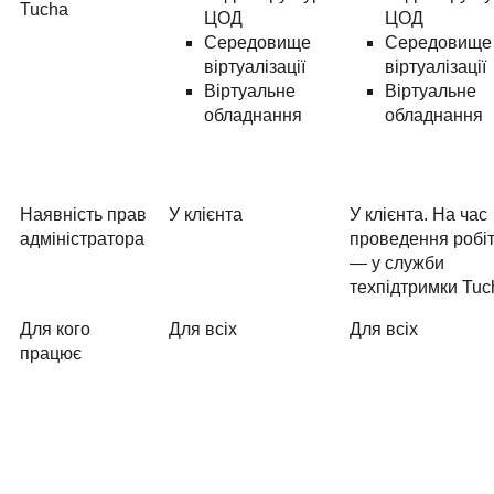
Tucha
ЦОД
ЦОД
Середовище
Середовище
віртуалізації
віртуалізації
Віртуальне
Віртуальне
обладнання
обладнання
Наявність прав
У клієнта
У клієнта. На час
адміністратора
проведення робі
— у служби
техпідтримки Tuc
Для кого
Для всіх
Для всіх
працює