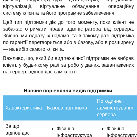
віртуалізації, віртуальне обладнання, операційну
систему клієнта та його програмне забезпечення.
Цей тип підтримки діє до того моменту, поки клієнт не
забажає отримати права адміністратора від сервера.
Звісно, ми одразу їх надамо, та в такому разі підтримка
по гарантії перетвориться або в базову, або в розширену
— на вибір самого клієнта.
Важливо, що, який би вид технічної підтримки не вибрав
клієнт, у будь-якому разі за роботу даних, завантажених
на сервер, відповідає сам клієнт.
Наочне порівняння видів підтримки
Погодинне
Характеристика
Базова підтримка
адміністрування
сервера
За що
Фізична
Фізична
відповідає
інфраструктура
інфраструкт