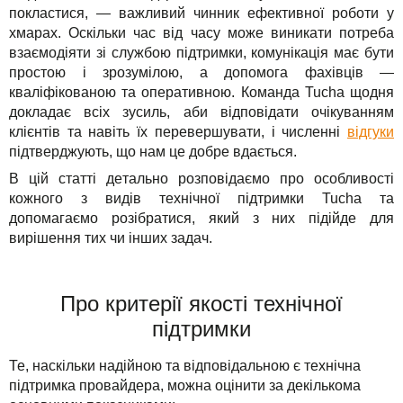
покластися, — важливий чинник ефективної роботи у
TuchaHosting
Реселінг хостингу
Контакти
хмарах. Оскільки час від часу може виникати потреба
Рішення
TuchaSync
взаємодіяти зі службою підтримки, комунікація має бути
простою і зрозумілою, а допомога фахівців —
Для бізнесу
кваліфікованою та оперативною. Команда Tucha щодня
докладає всіх зусиль, аби відповідати очікуванням
Техпідтримка
клієнтів та навіть їх перевершувати, і численні
відгуки
підтверджують, що нам це добре вдається.
Інструкції
В цій статті детально розповідаємо про особливості
кожного з видів технічної підтримки Tucha та
FAQ
допомагаємо розібратися, який з них підійде для
вирішення тих чи інших задач.
Інтерв'ю
Авторська колонка
Про критерії якості технічної
підтримки
Події
Те, наскільки надійною та відповідальною є технічна
Свята
підтримка провайдера, можна оцінити за декількома