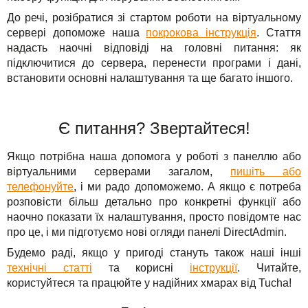
До речі, розібратися зі стартом роботи на віртуальному
сервері допоможе наша
покрокова інструкція
. Стаття
надасть наочні відповіді на головні питання: як
підключитися до сервера, перенести програми і дані,
встановити основні налаштування та ще багато іншого.
Є питання? Звертайтеся!
Якщо потрібна наша допомога у роботі з панеллю або
віртуальними серверами загалом,
пишіть або
телефонуйте
, і ми радо допоможемо. А якщо є потреба
розповісти більш детально про конкретні функції або
наочно показати їх налаштування, просто повідомте нас
про це, і ми підготуємо нові огляди панелі DirectAdmin.
Будемо раді, якщо у пригоді стануть також наші інші
технічні статті
та корисні
інструкції
. Читайте,
користуйтеся та працюйте у надійних хмарах від Tucha!