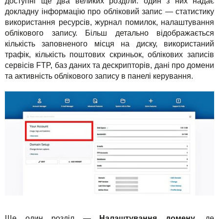
доступні ще два великих розділи: один з них надає
докладну інформацію про обліковий запис — статистику
використання ресурсів, журнал помилок, налаштування
облікового запису. Більш детально відображається
кількість заповненого місця на диску, використаний
трафік, кількість поштових скриньок, облікових записів
сервісів FTP, баз даних та дескрипторів, дані про домени
та активність облікового запису в панелі керування.
Ще один розділ —
Налаштування домену
, де