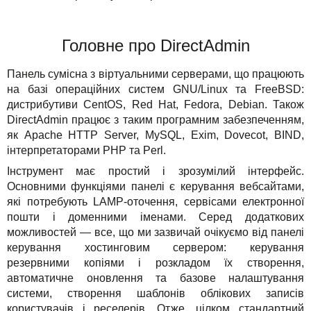
Акції
Головне про DirectAdmin
Панель сумісна з віртуальними серверами, що працюють
на базі операційних систем GNU/Linux та FreeBSD:
дистрибутиви CentOS, Red Hat, Fedora, Debian. Також
DirectAdmin працює з таким програмним забезпеченням,
як Apache HTTP Server, MySQL, Exim, Dovecot, BIND,
інтерпретаторами PHP та Perl.
Інструмент має простий і зрозумілий інтерфейс.
Основними функціями панелі є керування вебсайтами,
які потребують LAMP-оточення, сервісами електронної
пошти і доменними іменами. Серед додаткових
можливостей — все, що ми зазвичай очікуємо від панелі
керування хостинговим сервером: керування
резервними копіями і розкладом їх створення,
автоматичне оновлення та базове налаштування
системи, створення шаблонів облікових записів
користувачів і реселерів. Отже, цілком стандартний