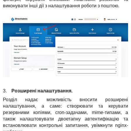
виконувати інші дії з налаштування роботи з поштою.
3.
Розширені налаштування.
Розділ надає можливість вносити розширені
налаштування, а саме: створювати та керувати
резервними копіями, cron-задачами, mime-типами, а
також налаштовувати двоетапну автентифікацію та
встановлювати контрольні запитання, увімкнути nginx-