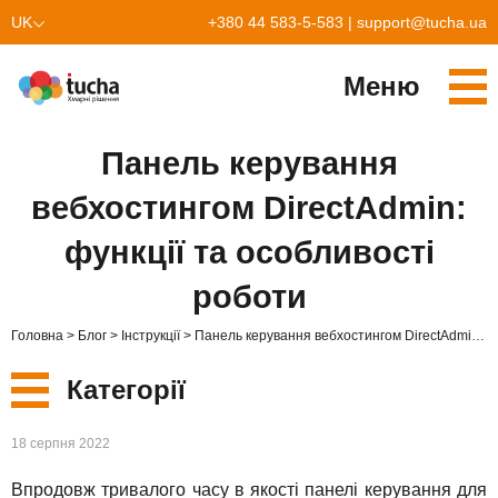
UK
+380 44 583-5-583
|
support@tucha.ua
EN
Меню
Cервіси
Панель керування
TuchaKube
Рішення
вебхостингом DirectAdmin:
TuchaFlex+
Бухгалтерія у хмарі
Партнерство
функції та особливості
TuchaBit+
Хмари для e-commerce
Стати партнером
Відгуки
роботи
TuchaBit
Хостиг сайтів на Laravel
Наші партнери
Блог
Головна
Блог
Інструкції
Панель керування вебхостингом DirectAdmin: функції та особливості роботи
TuchaHost
Хостинг CRM
Про нас
Категорії
TuchaMetal
Хостинг сайтів-конструкторів
Компанія
Нові
18 серпня 2022
TuchaBackup
Віддалений офіс
Кар'єра
Впродовж тривалого часу в якості панелі керування для
Сервіси