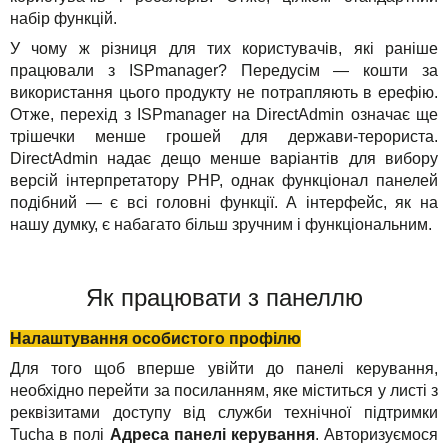
набір функцій.
У чому ж різниця для тих користувачів, які раніше
працювали з ISPmanager? Передусім — кошти за
використання цього продукту не потрапляють в ерефію.
Отже, перехід з ISPmanager на DirectAdmin означає ще
трішечки менше грошей для держави-терориста.
DirectAdmin надає дещо менше варіантів для вибору
версій інтерпретатору PHP, однак функціонал панелей
подібний — є всі головні функції. А інтерфейс, як на
нашу думку, є набагато більш зручним і функціональним.
Як працювати з панеллю
Налаштування особистого профілю
Для того щоб вперше увійти до панелі керування,
необхідно перейти за посиланням, яке міститься у листі з
реквізитами доступу від служби технічної підтримки
Tucha в полі
Адреса панелі керування
. Авторизуємося