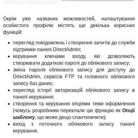
Окрім уже названих можливостей, налаштування
особистого профілю містять ще декілька корисних
функцій:
перегляд повідомлень і створення запитів до служби
підтримки панелі DirectAdmin;
керування ключами входу, які дозволяють
створювати додаткові паролі до облікового запису;
зміна пароля облікового запису для доступу до
DirectAdmin, сервісів FTP та головного облікового
запису баз даних;
перегляд історії авторизацій облікового запису в
панелі керування;
створення та керування опціями теми оформлення
(чомусь розробники переклали цю функцію як
Опції
шаблону
, що може дещо спантеличити);
вихід з поточного облікового запису панелі
керування.