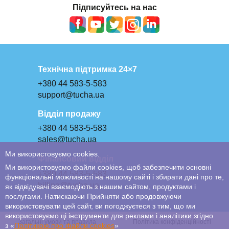
Підписуйтесь на нас
Технічна підтримка 24×7
+380 44 583-5-583
support@tucha.ua
Відділ продажу
+380 44 583-5-583
sales@tucha.ua
Ми використовуємо cookies.
Фінансовий відділ
Ми використовуємо файли cookies, щоб забезпечити основні
+380 44 583-5-583
функціональні можливості на нашому сайті і збирати дані про те,
billing@tucha.ua
як відвідувачі взаємодіють з нашим сайтом, продуктами і
послугами. Натискаючи Прийняти або продовжуючи
використовувати цей сайт, ви погоджуєтеся з тим, що ми
використовуємо ці інструменти для реклами і аналітики згідно
Загальні умови та правила
Політика конфіденційності
з «
Політикою про файли сookies
»