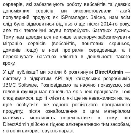
серверів, які забезпечують роботу вебсайтів та деяких
TuchaHosting
Реселінг хостингу
Контакти
допоміжних сервісів, ми використовували такий
Рішення
TuchaSync
популярний продукт, як ISPmanager. Звісно, нам всім
слід було відмовитися від нього ще після 2014-го року,
Для бізнесу
але такі тектонічні зсуви потребують багатьох зусиль.
Тому нам доводиться не лише власноруч забезпечувати
Техпідтримка
міграцію сервісів (вебсайтів, поштових скриньок,
доменів тощо) в нові програмні середовища, а і
Інструкції
переконувати багатьох клієнтів в доцільності такого
кроку.
FAQ
У цій публікації ми хотіли б розглянути
DirectAdmin
—
систему з відкритим API від канадських розробників
Інтерв'ю
JBMC Software. Розповідаємо та наочно показуємо, які
головні функції має панель та як з нею працювати. Тож
Авторська колонка
сподіваємося, що ті клієнти, які ще не наважилися на те,
щоб позбутися ще одного російського програмного
Події
продукту, після ознайомлення з цим матеріалом
матимуть можливість переконатися в тому, що
Свята
DirectAdmin дійсно є гідною альтернативою тим засобам,
які вони використовують наразі.