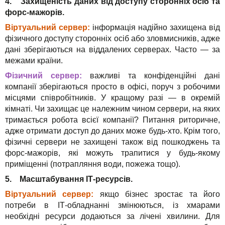
4. Захищеність даних від доступу сторонніх осіб та
форс-мажорів.
Віртуальний сервер:
інформація надійно захищена від
фізичного доступу сторонніх осіб або зловмисників, адже
дані зберігаються на віддалених серверах. Часто — за
межами країни.
Фізичний сервер:
важливі та конфіденційні дані
компанії зберігаються просто в офісі, поруч з робочими
місцями співробітників. У кращому разі — в окремій
кімнаті. Чи захищає це належним чином сервери, на яких
тримається робота всієї компанії? Питання риторичне,
адже отримати доступ до даних може будь-хто. Крім того,
фізичні сервери не захищені також від пошкоджень та
форс-мажорів, які можуть трапитися у будь-якому
приміщенні (потрапляння води, пожежа тощо).
5. Масштабування ІТ-ресурсів.
Віртуальний сервер:
якщо бізнес зростає та його
потреби в ІТ-обладнанні змінюються, із хмарами
необхідні ресурси додаються за лічені хвилини. Для