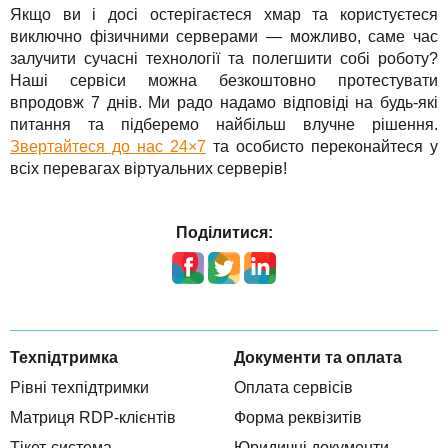
Якщо ви і досі остерігаєтеся хмар та користуєтеся
виключно фізичними серверами — можливо, саме час
залучити сучасні технології та полегшити собі роботу?
Наші сервіси можна безкоштовно протестувати
впродовж 7 днів. Ми радо надамо відповіді на будь-які
питання та підберемо найбільш влучне рішення.
Звертайтеся до нас 24×7
та особисто переконайтеся у
всіх перевагах віртуальних серверів!
Поділитися:
Техпідтримка
Документи та оплата
Рівні техпідтримки
Оплата сервісів
Матриця RDP-клієнтів
Форма реквізитів
Тікет-система
Юридичні документи