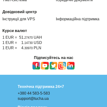
Довідковий центр
Інструкції для VPS
Інформаційна підтримка
Курси валют
1 EUR =
51.
UAH
27470
1 EUR =
1.
USD
14730
1 EUR =
4.
PLN
30970
Підписуйтесь на нас
Технічна підтримка 24×7
+380 44 583-5-583
support@tucha.ua