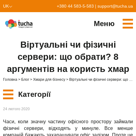
UK
+380 44 583-5-583
|
support@tucha.ua
EN
Меню
PL
Cервіси
Віртуальні чи фізичні
TuchaKube
Рішення
сервери: що обрати? 8
TuchaFlex+
Бухгалтерія у хмарі
Партнерство
аргументів на користь хмар
TuchaBit+
Хмари для e-commerce
Стати партнером
Відгуки
Головна
Блог
Хмари для бізнесу
Віртуальні чи фізичні сервери: що обрати? 8 аргументів на користь хмар
TuchaBit
Хостиг сайтів на Laravel
Наші партнери
Блог
Категорії
TuchaHost
Хостинг CRM
Про нас
Нові
24 лютого 2020
TuchaMetal
Хостинг сайтів-конструкторів
Компанія
Часи, коли значну частину офісного простору займали
Сервіси
TuchaBackup
Віддалений офіс
Кар'єра
фізичні сервери, відходять у минуле. Все менше
компаній бажають захаращувати офіс залізом. Проте це