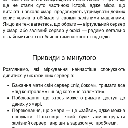
Рішення
TuchaHosting
Реселінг хостингу
Контакти
ще не стали суто частиною історії, адже міфи, що
витають навколо хмар, продовжують утримувати деяких
Для бізнесу
TuchaSync
користувачів в обіймах зі своїми залізними машинами.
Якщо ви теж вагаєтесь, що обрати — віртуальний сервер
Техпідтримка
у хмарі або залізний сервер у офісі — радимо детально
ознайомитися з особливостями кожного з підходів.
Інструкції
FAQ
Привиди з минулого
Інтерв'ю
Розглянемо, які міркування найчастіше спонукають
дивитися у бік фізичних серверів:
Авторська колонка
Бажання мати свій сервер «під боком», тримати все
«під контролем» і ні від кого «не залежати».
Події
Побоювання, що хтось може отримати доступ до
даних у хмарі.
Свята
Переконання, що хмари — це «зайве», адже можна
пошукати ІТ-фахівця, який буде адмініструвати
Акції
залізний сервер і вирішить заразом усі проблеми.