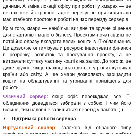
даними. А зміна локації офісу при роботі у хмарах — це
не так вже й страшно, адже переїзд не призводить до
масштабного простою в роботі на час переїзду серверів.
Крім того, хмари — найбільш вигідне та зручне рішення
для стартапів і малого бізнесу. Проектам-початківцям не
потрібно одразу вкладати великі кошти в ІТ-обладнання.
Це дозволяє оптимізувати ресурси: інвестувати фінанси
в розробку, розвиток та просування проекту, а не
витрачати суттєву частину коштів на залізо. До того ж, це
дуже зручно, якщо фахівці знаходяться у різних куточках
країни або світу. А ще хмари дозволяють заощадити
кошти на облаштуванні та утриманні приміщень для
роботи.
Фізичний сервер:
якщо офіс переїжджає, все ІТ-
обладнання доведеться забирати з собою. І чим його
більше, тим надовше залишиться переїзд у пам’яті. ;-)
7. Підтримка роботи сервера.
Віртуальний сервер:
залежно від обраного типу