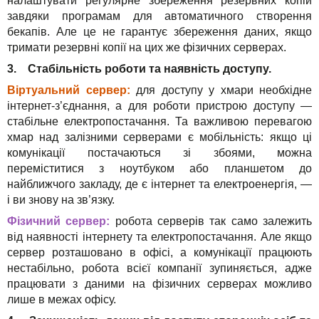
налаштувати регулярне збереження резервних копій
завдяки програмам для автоматичного створення
бекапів. Але це не гарантує збереження даних, якщо
тримати резервні копії на цих же фізичних серверах.
3. Стабільність роботи та наявність доступу.
Віртуальний сервер:
для доступу у хмари необхідне
інтернет-з’єднання, а для роботи пристрою доступу —
стабільне електропостачання. Та важливою перевагою
хмар над залізними серверами є мобільність: якщо ці
комунікації постачаються зі збоями, можна
переміститися з ноутбуком або планшетом до
найближчого закладу, де є інтернет та електроенергія, —
і ви знову на зв’язку.
Фізичний сервер:
робота серверів так само залежить
від наявності інтернету та електропостачання. Але якщо
сервер розташовано в офісі, а комунікації працюють
нестабільно, робота всієї компанії зупиняється, адже
працювати з даними на фізичних серверах можливо
лише в межах офісу.