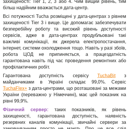
захищеності: Tier 1, 2, 3 або 4. Чим вищий рівень, тим
більш надійним вважається дата-центр.
Всі потужності Tucha розміщені у дата-центрах з рівнем
захищеності Tier 3 і вище. Це допомагає забезпечувати
безперебійну роботу та високий рівень доступності
сервісів, адже в дата-центрах продубльовані такі
важливі комунікації, як джерела електропостачання,
інтернет, системи охолодження тощо. Навіть у разі збоїв,
робота ЦОД не припиняється, а працездатність
гарантована навіть під час проведення ремонтних або
профілактичних робіт.
Гарантована доступність сервісу
TuchaBit
з
майданчиками в Україні складає 99,0%. Сервіс
TuchaFlex+
з дата-центрами, що розташовані за межами
України (переважно у Німеччині), має цей показник на
рівні 99,9%.
Фізичний сервер:
таких показників, як рівень
захищеності, гарантована доступність, наявність
резервних каналів комунікації, звичайні сервери за
замовчуванням просто не мають. Про це все слід