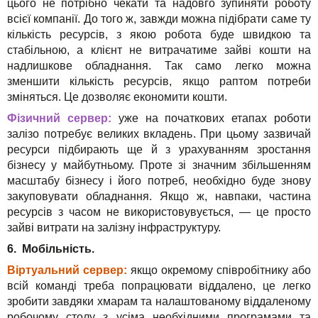
цього не потрібно чекати та надовго зупиняти роботу
всієї компанії. До того ж, завжди можна підібрати саме ту
кількість ресурсів, з якою робота буде швидкою та
стабільною, а клієнт не витрачатиме зайві кошти на
надлишкове обладнання. Так само легко можна
зменшити кількість ресурсів, якщо раптом потреби
зміняться. Це дозволяє економити кошти.
Фізичний сервер:
уже на початкових етапах роботи
залізо потребує великих вкладень. При цьому зазвичай
ресурси підбирають ще й з урахуванням зростання
бізнесу у майбутньому. Проте зі значним збільшенням
масштабу бізнесу і його потреб, необхідно буде знову
закуповувати обладнання. Якщо ж, навпаки, частина
ресурсів з часом не використовувується, — це просто
зайві витрати на залізну інфраструктуру.
6. Мобільність.
Віртуальний сервер:
якщо окремому співробітнику або
всій команді треба попрацювати віддалено, це легко
зробити завдяки хмарам та налаштованому віддаленому
робочому столу з усіма необхідними програмами та