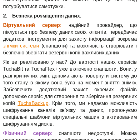
потурбуватися самотужки.
2. Безпека розміщення даних.
Віртуальний сервер:
надійний провайдер, що
піклується про безпеку даних своїх клієнтів, передбачає
додаткові інструменти для захисту інформації, зокрема
знімки системи
(снапшоти) та можливість створювати і
безпечно зберігати резервні копії важливих даних.
Як це реалізовано у нас? До вартості наших сервісів
TuchaBit та TuchaFlex+ уже включено снапшоти. Вони, у
разі критичних змін, допомагають повернути систему до
того стану, в якому вона була на момент зняття знімку.
Забезпечити додатковий захист окремих файлів
допоможе сервіс для створення та зберігання резервних
копій
TuchaBackup
. Крім того, ми надаємо можливість
шифрування каналів зв’язку та даних, пропонуємо
спеціальні шаблони віртуальних машин з активованим
шифруванням дисків.
Фізичний сервер:
снапшоти недоступні. Можна