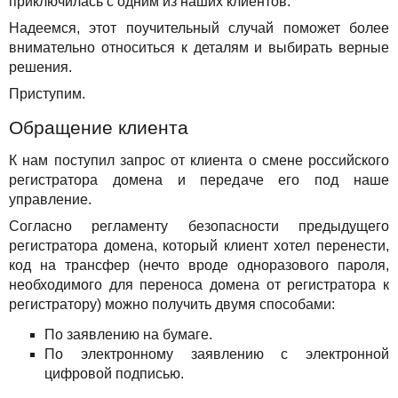
Сервисы
приключилась с одним из наших клиентов.
TuchaBackup
Удаленный офис
Карьера
Надеемся, этот поучительный случай поможет более
Решения
внимательно относиться к деталям и выбирать верные
TuchaHosting
Реселінг хостингу
Контакты
решения.
Для бизнеса
TuchaSync
Приступим.
Техподдержка
Обращение клиента
К нам поступил запрос от клиента о смене российского
Инструкции
регистратора домена и передаче его под наше
управление.
FAQ
Согласно регламенту безопасности предыдущего
регистратора домена, который клиент хотел перенести,
Интервью
код на трансфер (нечто вроде одноразового пароля,
необходимого для переноса домена от регистратора к
Авторская колонка
регистратору) можно получить двумя способами:
События
По заявлению на бумаге.
По электронному заявлению с электронной
Праздники
цифровой подписью.