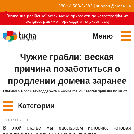
+380 44 583-5-583
|
support@tucha.ua
Вживання російської мови може призвести до катастрофічних
наслідків, радимо переходити на українську.
Меню
Сервисы
Чужие грабли: веская
TuchaKube
Решения
причина позаботиться о
TuchaFlex+
Бухгалтерия в облаке
Партнёрство
продлении домена заранее
TuchaBit+
Облака для e-commerce
Стать партнёром
Отзывы
Главная
Блог
Техподдержка
Чужие грабли: веская причина позаботиться о продлении домена заранее
TuchaBit
Хостиг сайтов на Laravel
Наши партнёры
Блог
Категории
TuchaHost
Хостинг CRM
О нас
Новые
13 марта 2018
TuchaMetal
Хостинг сайтов-конструкторов
Компания
В этой статье мы расскажем историю, которая