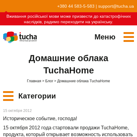
+380 44 583-5-583
|
support@tucha.ua
Вживання російської мови може призвести до катастрофічних
наслідків, радимо переходити на українську.
Меню
Сервисы
Домашние облака
TuchaKube
Решения
TuchaHome
TuchaFlex+
Бухгалтерия в облаке
Партнёрство
Главная
Блог
Домашние облака TuchaHome
TuchaBit+
Облака для e-commerce
Стать партнёром
Отзывы
Категории
TuchaBit
Хостиг сайтов на Laravel
Наши партнёры
Блог
Новые
15 октября 2012
TuchaHost
Хостинг CRM
О нас
Историческое событие, господа!
Сервисы
15 октября 2012 года стартовали продажи TuchaHome,
TuchaMetal
Хостинг сайтов-конструкторов
Компания
продукта, который открывает возможность использовать