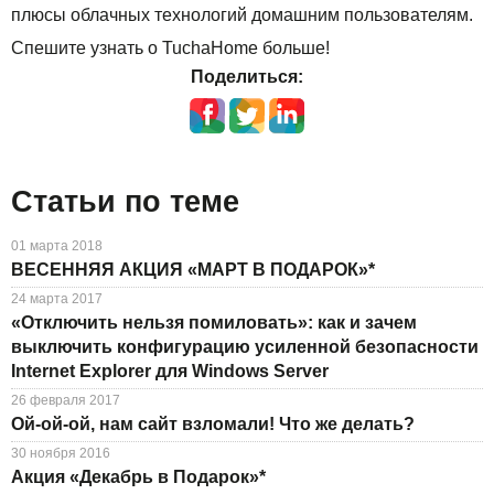
Решения
плюсы облачных технологий домашним пользователям.
TuchaBackup
Удаленный офис
Карьера
Спешите узнать о TuchaHome больше!
Для бизнеса
TuchaHosting
Реселінг хостингу
Контакты
Поделиться:
Техподдержка
TuchaSync
Инструкции
Статьи по теме
FAQ
01 марта 2018
Интервью
ВЕСЕННЯЯ АКЦИЯ «МАРТ В ПОДАРОК»*
24 марта 2017
Авторская колонка
«Отключить нельзя помиловать»: как и зачем
выключить конфигурацию усиленной безопасности
События
Internet Explorer для Windows Server
26 февраля 2017
Праздники
Ой-ой-ой, нам сайт взломали! Что же делать?
30 ноября 2016
Акции
Акция «Декабрь в Подарок»*