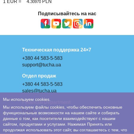
1 EUR =
4.
PLN
30970
Подписывайтесь на нас
Техническая поддержка 24×7
+380 44 583-5-583
support@tucha.ua
Отдел продаж
+380 44 583-5-583
sales@tucha.ua
Мы используем cookies.
Financial Department
Мы используем файлы cookies, чтобы обеспечить основные
Вход
функциональные возможности на нашем сайте и собирать
Создать аккаунт
данные о том, как посетители взаимодействуют с нашим
сайтом, продуктами и услугами. Нажимая Принять или
продолжая использовать этот сайт, вы соглашаетесь с тем, что