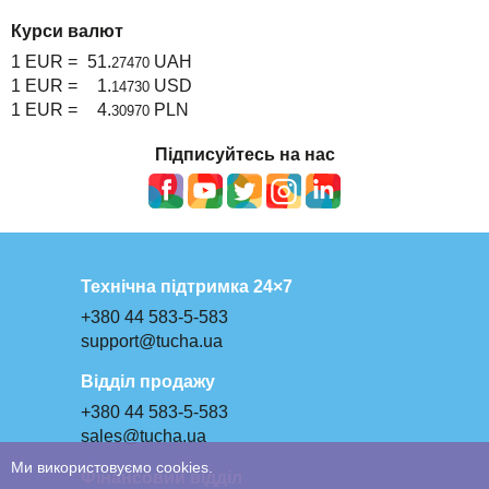
Курси валют
1 EUR =
51.
UAH
27470
1 EUR =
1.
USD
14730
1 EUR =
4.
PLN
30970
Підписуйтесь на нас
Технічна підтримка 24×7
+380 44 583-5-583
support@tucha.ua
Відділ продажу
+380 44 583-5-583
sales@tucha.ua
Ми використовуємо cookies.
Фінансовий відділ