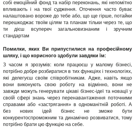
собі емоційний фонд та набір переконань, які непомітно
впливають і на твої судження. Оточення часто буває
налаштовано вороже до тебе або, що ще гірше, потайки
перешкоджає твоїм цілям та планам тільки через те, що
ти дієш всупереч загальновизнаним і зручним
стандартам
Помилки, яких Ви припустилися на професійному
шляху, і що корисного здобули завдяки їм:
З часом я зрозумів: коли працюєш у малому бізнесі,
потрібно добре розбиратися в тих функціях і технологіях,
які делегуєш своїм співробітникам. Адже, навіть якщо
вони виконують свою роботу на відмінно, вони не
завжди можуть генерувати цікаві бізнес-ідеї та новації у
своїй сфері знань через перенавантаження поточними
справами або «застрягання» в одноманітній роботі. А
без нових ідей бізнес не зможе бути
конкурентоспроможним та динамічно розвиватися, тому
потрібно брати цю функцію на себе.