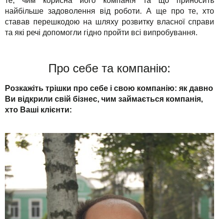
те, чим корисна його компанія та що приносить
Для бізнесу
TuchaHosting
Реселінг хостингу
Контакти
найбільше задоволення від роботи. А ще про те, хто
ставав перешкодою на шляху розвитку власної справи
Техпідтримка
TuchaSync
та які речі допомогли гідно пройти всі випробування.
Інструкції
Про себе та компанію:
FAQ
Розкажіть трішки про себе і свою компанію: як давно
Інтерв'ю
Ви відкрили свій бізнес, чим займається компанія,
хто Ваші клієнти:
Авторська колонка
Події
Свята
Акції