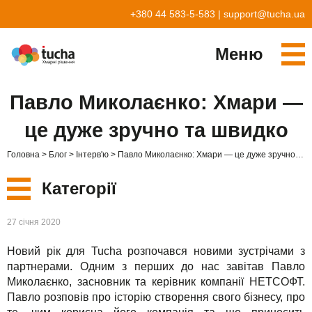
+380 44 583-5-583
|
support@tucha.ua
Меню
Cервіси
Павло Миколаєнко: Хмари —
TuchaKube
Рішення
це дуже зручно та швидко
TuchaFlex+
Бухгалтерія у хмарі
Партнерство
Головна
Блог
Інтерв'ю
Павло Миколаєнко: Хмари — це дуже зручно та швидко
TuchaBit+
Хмари для e-commerce
Стати партнером
Відгуки
Категорії
TuchaBit
Хостиг сайтів на Laravel
Наші партнери
Блог
Нові
27 січня 2020
TuchaHost
Хостинг CRM
Про нас
Новий рік для Tucha розпочався новими зустрічами з
Сервіси
TuchaMetal
Хостинг сайтів-конструкторів
Компанія
партнерами. Одним з перших до нас завітав Павло
Миколаєнко, засновник та керівник компанії НЕТСОФТ.
Рішення
TuchaBackup
Віддалений офіс
Кар'єра
Павло розповів про історію створення свого бізнесу, про