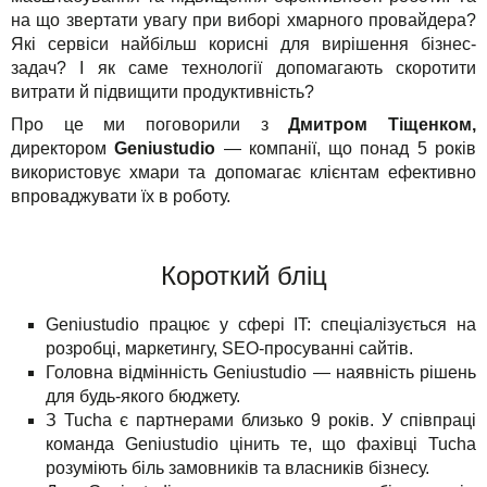
Рішення
TuchaHosting
Реселінг хостингу
Контакти
на що звертати увагу при виборі хмарного провайдера?
Які сервіси найбільш корисні для вирішення бізнес-
Для бізнесу
TuchaSync
задач? І як саме технології допомагають скоротити
витрати й підвищити продуктивність?
Техпідтримка
Про це ми поговорили з
Дмитром Тіщенком,
директором
Geniustudio
— компанії, що понад 5 років
Інструкції
використовує хмари та допомагає клієнтам ефективно
впроваджувати їх в роботу.
FAQ
Інтерв'ю
Короткий бліц
Авторська колонка
Geniustudio працює у сфері IT: спеціалізується на
розробці, маркетингу, SEO-просуванні сайтів.
Події
Головна відмінність Geniustudio — наявність рішень
для будь-якого бюджету.
Свята
З Tucha є партнерами близько 9 років. У співпраці
команда Geniustudio цінить те, що фахівці Tucha
Акції
розуміють біль замовників та власників бізнесу.