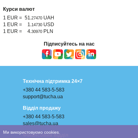
Курси валют
1 EUR =
51.
UAH
27470
1 EUR =
1.
USD
14730
1 EUR =
4.
PLN
30970
Підписуйтесь на нас
Технічна підтримка 24×7
+380 44 583-5-583
support@tucha.ua
Відділ продажу
+380 44 583-5-583
sales@tucha.ua
Ми використовуємо cookies.
Фінансовий відділ