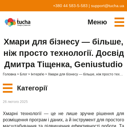
+380 44 583-5-583
|
support@tucha.ua
Меню
Cервіси
Хмари для бізнесу — більше,
TuchaKube
Рішення
ніж просто технології. Досвід
TuchaFlex+
Бухгалтерія у хмарі
Партнерство
Дмитра Тіщенка, Geniustudio
TuchaBit+
Хмари для e-commerce
Стати партнером
Відгуки
Головна
Блог
Інтерв'ю
Хмари для бізнесу — більше, ніж просто технології. Досвід Дмитра Тіщенка, Geniustudio
TuchaBit
Хостиг сайтів на Laravel
Наші партнери
Блог
Категорії
TuchaHost
Хостинг CRM
Про нас
Нові
26 лютого 2025
TuchaMetal
Хостинг сайтів-конструкторів
Компанія
Хмарні технології — це не лише зручне рішення для
Сервіси
TuchaBackup
Віддалений офіс
Кар'єра
розміщення програм і даних, а й інструмент для простого
масштабування та підвищення ефективності роботи. Та