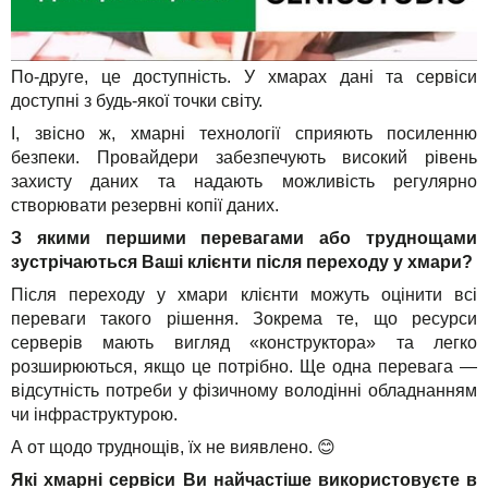
По-друге, це доступність. У хмарах дані та сервіси
доступні з будь-якої точки світу.
І, звісно ж, хмарні технології сприяють посиленню
безпеки. Провайдери забезпечують високий рівень
захисту даних та надають можливість регулярно
створювати резервні копії даних.
З якими першими перевагами або труднощами
зустрічаються Ваші клієнти після переходу у хмари?
Після переходу у хмари клієнти можуть оцінити всі
переваги такого рішення. Зокрема те, що ресурси
серверів мають вигляд «конструктора» та легко
розширюються, якщо це потрібно. Ще одна перевага —
відсутність потреби у фізичному володінні обладнанням
чи інфраструктурою.
А от щодо труднощів, їх не виявлено. 😊
Які хмарні сервіси Ви найчастіше використовуєте в