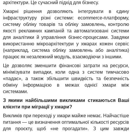
архітектури. Це сучасний підхід для бізнесу.
Хмарні рішення дозволяють інтегрувати в єдину
інфраструктуру різні системи: ecommerce-платформу,
систему обліку товарів та обліку замовлень, контролю
якості рекламних кампаній та автоматизовані системи
для аналітики й управління бізнес-процесами. Завдяки
використанню мікроархітектури у хмарах кожен сервіс
(наприклад, система обліку замовлень або аналітика)
працює як незалежний модуль, взаємодіючи з іншими.
Це дозволяє зменшити фінансові затрати на ресурси,
мінімізувати випадки, коли одна з систем тимчасово
«падає», а також збільшити швидкість та безпечність
обміну інформацією в межах однієї хмари між
системами.
З якими найбільшими викликами стикаються Ваші
клієнти при міграції у хмари?
Викликів при переході у хмари майже немає. Найчастіше
питання — це визначення оптимальної кількості ресурсів
для проєкту, щоб «не прогадати». З цим завжди