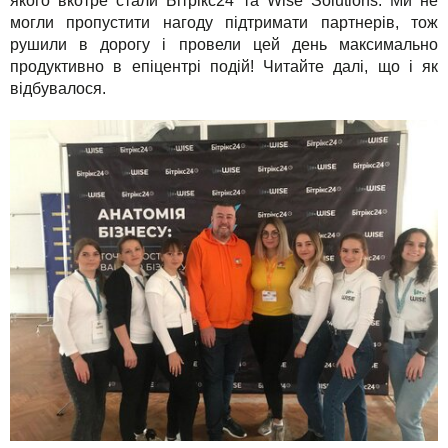
якого вкотре стали Бітрікс24 та Wise Solutions. Ми не
Для бізнесу
TuchaHosting
Реселінг хостингу
Контакти
могли пропустити нагоду підтримати партнерів, тож
рушили в дорогу і провели цей день максимально
Техпідтримка
TuchaSync
продуктивно в епіцентрі подій! Читайте далі, що і як
відбувалося.
Інструкції
FAQ
Інтерв'ю
Авторська колонка
Події
Свята
Акції