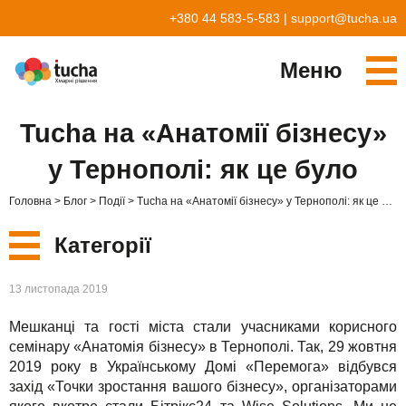
+380 44 583-5-583
|
support@tucha.ua
Меню
Cервіси
Tucha на «Анатомії бізнесу»
TuchaKube
Рішення
у Тернополі: як це було
TuchaFlex+
Бухгалтерія у хмарі
Партнерство
Головна
Блог
Події
Tucha на «Анатомії бізнесу» у Тернополі: як це було
TuchaBit+
Хмари для e-commerce
Стати партнером
Відгуки
Категорії
TuchaBit
Хостиг сайтів на Laravel
Наші партнери
Блог
Нові
13 листопада 2019
TuchaHost
Хостинг CRM
Про нас
Мешканці та гості міста стали учасниками корисного
Сервіси
TuchaMetal
Хостинг сайтів-конструкторів
Компанія
семінару «Анатомія бізнесу» в Тернополі. Так, 29 жовтня
2019 року в Українському Домі «Перемога» відбувся
Рішення
TuchaBackup
Віддалений офіс
Кар'єра
захід «Точки зростання вашого бізнесу», організаторами