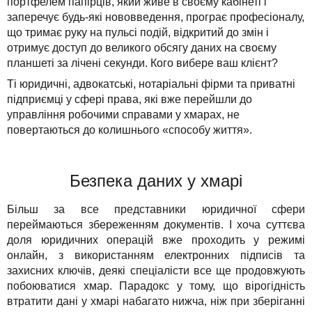
портфелем папірців, який живе в своєму кабінеті і
заперечує будь-які нововведення, програє професіоналу,
що тримає руку на пульсі подій, відкритий до змін і
отримує доступ до великого обсягу даних на своєму
планшеті за лічені секунди. Кого вибере ваш клієнт?
Ті юридичні, адвокатські, нотаріальні фірми та приватні
підприємці у сфері права, які вже перейшли до
управління робочими справами у хмарах, не
повертаються до колишнього «способу життя».
Безпека даних у хмарі
Більш за все представники юридичної сфери
переймаються збереженням документів. І хоча суттєва
доля юридичних операцій вже проходить у режимі
онлайн, з використанням електронних підписів та
захисних ключів, деякі спеціалісти все ще продовжують
побоюватися хмар. Парадокс у тому, що вірогідність
втратити дані у хмарі набагато нижча, ніж при зберіганні