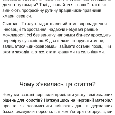
Рішення
TuchaHosting
Реселінг хостингу
Контакти
до чого тут хмари? Тоді дізнавайтеся з нашої статті, як
змінюють професійну рутину працівників-правників
Для бізнесу
TuchaSync
хмарні сервіси.
Сьогодні IT-галузь задає шалений темп впровадження
Техпідтримка
інновацій та зростання, надаючи небувалі раніше
можливості. Усі без винятку напрямки бізнесу проходять
Інструкції
перевірку сучасністю. Є два шляхи: ігнорувати зміни,
залишатися «динозаврами» і займати останні позиції, чи
FAQ
вжити заходів, а отже, стати кращими та сильнішими.
Інтерв'ю
Авторська колонка
Чому з’явилась ця стаття?
Події
Чому ми взагалі вирішили приділити увагу темі хмарних
Свята
рішень для юристів? Наткнувшись на черговий матеріал
про те, як зловмисники змінюють дані в державних
Акції
базах, зламуючи персональні комп’ютери нотаріусів, ми