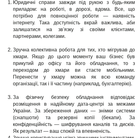
Юридичні справи завжди під рукою з будь-яким
приладом: на роботі, в дорозі, вдома. Все, що
потрібно для повноцінної роботи — наявність
інтернету. Така доступність вкрай важлива, аби
залишатися на зв'язку зі своїми клієнтами,
партнерами, колегами.
Зручна колективна робота для тих, хто мігрував до
хмари. Якщо до цього моменту ваш бізнес був
прикутий до офісу та його обладнання, то з
переходом до хмари ви стаєте мобільними.
Перенести у хмару можна як всю команду
організації, так і її частину (наприклад, бухгалтерію).
За фізичну безпеку обладнання відповідає
розміщення в надійному дата-центрі за межами
України. За збереження даних — знімки системи
(снапшоти) та резервні копії (бекапи). За
конфіденційність — шифрування каналів та дисків.
Як результат — ваш спокій та впевненість.
Зручне користування усіма звичними інструментами.