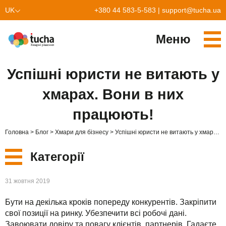
UK
+380 44 583-5-583
|
support@tucha.ua
EN
Меню
Cервіси
Успішні юристи не витають у
TuchaKube
Рішення
хмарах. Вони в них
TuchaFlex+
Бухгалтерія у хмарі
Партнерство
працюють!
TuchaBit+
Хмари для e-commerce
Стати партнером
Відгуки
Головна
Блог
Хмари для бізнесу
Успішні юристи не витають у хмарах. Вони в них працюють!
TuchaBit
Хостиг сайтів на Laravel
Наші партнери
Блог
Категорії
TuchaHost
Хостинг CRM
Про нас
Нові
31 жовтня 2019
TuchaMetal
Хостинг сайтів-конструкторів
Компанія
Бути на декілька кроків попереду конкурентів. Закріпити
Сервіси
TuchaBackup
Віддалений офіс
Кар'єра
свої позиції на ринку. Убезпечити всі робочі дані.
Завоювати довіру та повагу клієнтів, партнерів. Гадаєте,