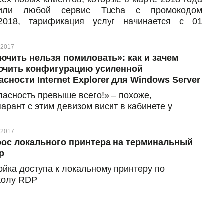
тили любой сервис Tucha с промокодом
2018, тарификация услуг начинается с 01
я
 2017
ючить нельзя помиловать»: как и зачем
чить конфигурацию усиленной
асности Internet Explorer для Windows Server
пасность превыше всего!» – похоже,
арант с этим девизом висит в кабинете у
о разработчика Internet Explorer. Конечно,
нная безопасность браузера – это очень даже
 2017
, но когда она начинает конкретно «портить
ос локального принтера на терминальный
» всем пользователям на сервере, выход
р
шивается сам – отключить
ойка доступа к локальному принтеру по
колу RDP