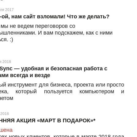
ля 2017
-ой, нам сайт взломали! Что же делать?
 мы не ведем переговоров со
ышленниками. И вам подскажем, как с ними
ся. :)
я 2018
Sync — удобная и безопасная работа с
ми всегда и везде
ый инструмент для бизнеса, проекта или просто
века, который пользуется компьютером и
нетом
 2018
ННЯЯ АКЦИЯ «МАРТ В ПОДАРОК»*
шена
сех новых клиентов, которые в марте 2018 года