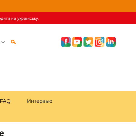
дити на українську.
FAQ
Интервью
е