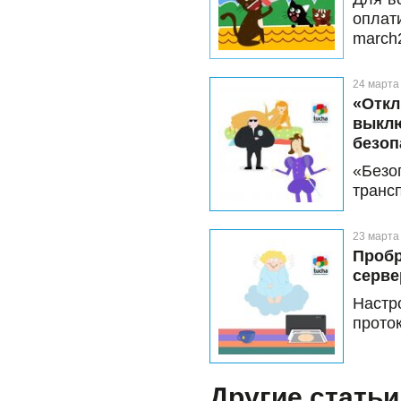
опла
march
апрел
24 марта
«Откл
выклю
безоп
«Безо
трансп
каждог
усиле
23 марта
хорошо
Пробр
жизнь
серве
напра
Настр
прото
Другие статьи