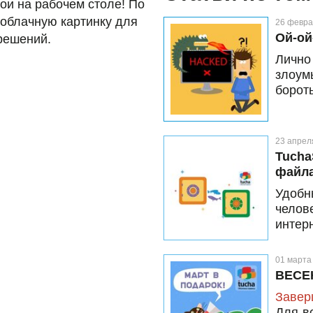
ои на рабочем столе! По
 облачную картинку для
26 февра
Ой-ой
решений.
Лично
злоум
бороть
23 апрел
Tucha
файла
Удобн
чело
интер
01 марта
ВЕСЕ
Завер
Для в