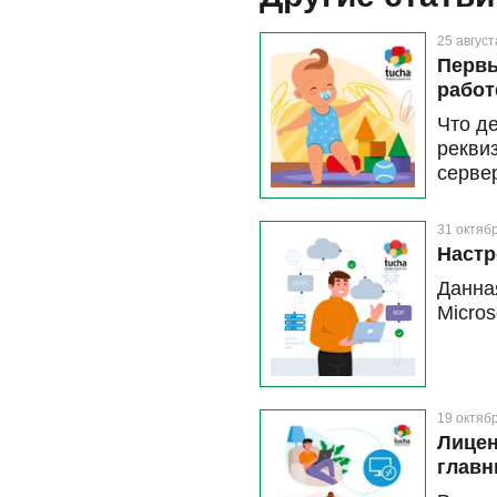
25 август
Первы
работ
Что д
рекви
серве
и дан
возни
31 октяб
машину
Настр
Данна
Micros
19 октяб
Лицен
главн