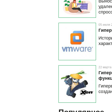
Выно
удале
спрос
опера
возмо
05 июля 
столу
Гипер
специ
Истор
Micro
харак
расск
лицен
предо
это ст
22 марта
Гипер
функ
Гипер
созда