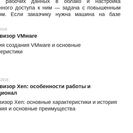
с рабочих данных в облако и настройка
нного доступа к ним — задача с повышенным
ом. Если заказчику нужна машина на базе
ционной системы Microsoft Windows Server и
жность подключения к удаленному рабочему
2016
 более двух пользователей, значит, ему нужен и
визор VMware
альный программный продукт для этого —
ия создания VMware и основные
soft Remote Desktop Services. В статье
теристики
азываем о главных особенностях пользования
зией: для чего она нужна, какие возможности
ставляет, как пользоваться продуктом и сколько
оит.
 2016
визор Xen: особенности работы и
ционал
визор Xen: основные характеристики и история
ния и основные преимущества