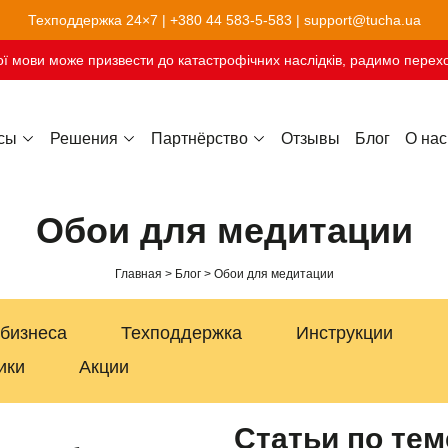
Техподдержка 24×7 |
+380 44 583-5-583
|
support@tucha.ua
ї мови може призвести до катастрофічних наслідків, радимо перехо
сы
Решения
Партнёрство
Отзывы
Блог
О нас
Хостинг сайтов-конструкторов
Обои для медитации
Главная
Блог
Обои для медитации
 бизнеса
Техподдержка
Инструкции
ики
Акции
Статьи по тем