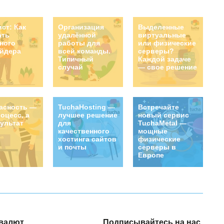
ист: Как
Организация
Выделенные
ать
удалённой
виртуальные
ного
работы для
или физические
йдера
всей команды.
серверы?
Типичный
Каждой задаче
случай
— свое решение
асность —
TuchaHosting —
Встречайте
роцесс, а
лучшее решение
новый сервис
зультат
для
TuchaMetal —
качественного
мощные
хостинга сайтов
физические
и почты
серверы в
Европе
валют
Подписывайтесь на нас