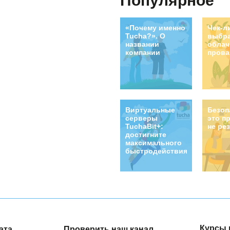
Популярное
«Почему именно
Чек-л
Tucha?». О
выбр
названии
облач
компании
прова
Виртуальные
Безоп
серверы
это п
TuchaBit+:
не ре
достигните
максимального
быстродействия!
Курсы 
ата
Проверить наш канал