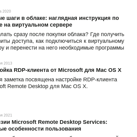
а 2020
е шаги в облаке: наглядная инструкция по
е на виртуальном сервере
елать сразу после покупки облака? Где получить
зиты доступа, как подключиться к виртуальному
ру и перенести на него необходимые программы
ные? Эти и другие похожие вопросы могут
кнуть, если вы впервые заказали виртуальную
ря 2013
 и только начинаете работу в облаке.
ойка RDP-клиента от Microsoft для Mac OS X
я заметка посвящена настройке RDP-клиента
oft Remote Desktop для Mac OS X.
ря 2021
зии Microsoft Remote Desktop Services:
ые особенности пользования