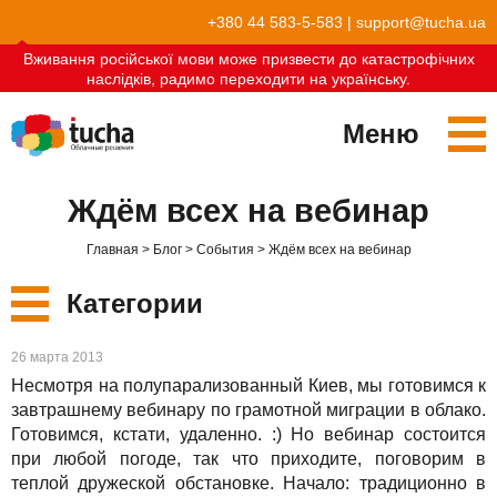
+380 44 583-5-583
|
support@tucha.ua
Вживання російської мови може призвести до катастрофічних
наслідків, радимо переходити на українську.
Меню
Сервисы
Ждём всех на вебинар
TuchaKube
Решения
Главная
Блог
События
Ждём всех на вебинар
TuchaFlex+
Бухгалтерия в облаке
Партнёрство
Категории
TuchaBit+
Облака для e-commerce
Стать партнёром
Отзывы
Новые
26 марта 2013
TuchaBit
Хостиг сайтов на Laravel
Наши партнёры
Блог
Несмотря на полупарализованный Киев, мы готовимся к
Сервисы
завтрашнему вебинару по грамотной миграции в облако.
TuchaHost
Хостинг CRM
О нас
Готовимся, кстати, удаленно. :) Но вебинар состоится
при любой погоде, так что приходите, поговорим в
Решения
TuchaMetal
Хостинг сайтов-конструкторов
Компания
теплой дружеской обстановке. Начало: традиционно в