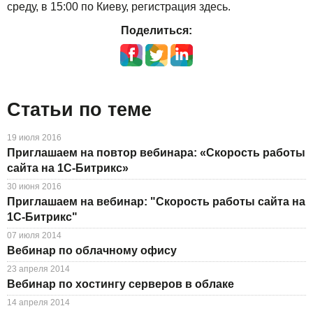
среду, в 15:00 по Киеву, регистрация здесь.
Для бизнеса
TuchaBackup
Удаленный офис
Карьера
Поделиться:
Техподдержка
TuchaHosting
Реселінг хостингу
Контакты
TuchaSync
Инструкции
Статьи по теме
FAQ
Интервью
19 июля 2016
Приглашаем на повтор вебинара: «Скорость работы
сайта на 1С-Битрикс»
Авторская колонка
30 июня 2016
Приглашаем на вебинар: "Скорость работы сайта на
События
1С-Битрикс"
Праздники
07 июля 2014
Вебинар по облачному офису
Акции
23 апреля 2014
Вебинар по хостингу серверов в облаке
14 апреля 2014