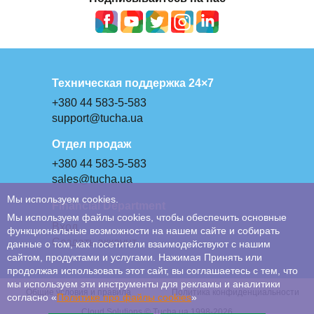
Техническая поддержка 24×7
+380 44 583-5-583
support@tucha.ua
Отдел продаж
+380 44 583-5-583
sales@tucha.ua
Мы используем cookies.
Financial Department
Мы используем файлы cookies, чтобы обеспечить основные
Вход
функциональные возможности на нашем сайте и собирать
Создать аккаунт
данные о том, как посетители взаимодействуют с нашим
сайтом, продуктами и услугами. Нажимая Принять или
продолжая использовать этот сайт, вы соглашаетесь с тем, что
мы используем эти инструменты для рекламы и аналитики
Общие условия и правила
Политика конфиденциальности
согласно «
Политике про файлы сookies
»
Cloud Solutions © Tucha.ua 1998-2026