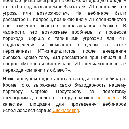
Сервисы
вебинар цикла «Миграция в облако: от идеи до победы»
TuchaBackup
Удаленный офис
Карьера
от Tucha под названием «Облака для ИТ-специалистов
угроза или возможность». На вебинаре были
Решения
TuchaHosting
Реселінг хостингу
Контакты
рассмотрены вопросы, возникающие у ИТ-специалистов
при изучении нюансов использования облаков. В
Для бизнеса
TuchaSync
частности, это возможные проблемы в процессе
перехода, борьба с типичными угрозами для ИТ-
Техподдержка
подразделения и компании в целом, а также
перспективы ИТ-специалистов после внедрения
Инструкции
облаков. Кроме того, был рассмотрен принципиальный
вопрос: «Можно ли обойтись без ИТ-специалистов после
FAQ
перехода компании в облако?».
Ниже доступны видеозапись и слайды этого вебинара.
Интервью
Кроме того, выражаем свою благодарность нашему
партнеру Сергею Проуторову за подготовку
Авторская колонка
стенограммы, прочесть которую можно
вот здесь
. В
качестве площадки для проведения вебинаров
События
использовался сервис
ClickMeeting
.
Праздники