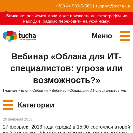
+380 44 583-5-583
|
support@tucha.ua
Вживання російської мови може призвести до катастрофічних
наслідків, радимо переходити на українську.
Меню
Сервисы
Вебинар «Облака для ИТ-
TuchaKube
Решения
специалистов: угроза или
TuchaFlex+
Бухгалтерия в облаке
Партнёрство
возможность?»
TuchaBit+
Облака для e-commerce
Стать партнёром
Отзывы
Главная
Блог
События
Вебинар «Облака для ИТ-специалистов: угроза или возможность?»
TuchaBit
Хостиг сайтов на Laravel
Наши партнёры
Блог
Категории
TuchaHost
Хостинг CRM
О нас
Новые
20 февраля 2013
TuchaMetal
Хостинг сайтов-конструкторов
Компания
27 февраля 2013 года (среда) в 15:00 состоялся второй