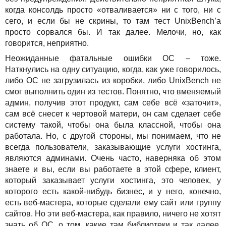
когда консолдь просто «отваливается» ни с того, ни с
сего, и если бы не скрины, то там тест UnixBench’а
просто сорвался бы. И так далее. Мелочи, но, как
говорится, неприятно.
Неожиданные фатальные ошибки ОС – тоже.
Наткнулись на одну ситуацию, когда, как уже говорилось,
либо ОС не загрузилась из коробки, либо UnixBench не
смог выполнить один из тестов. Понятно, что вменяемый
админ, получив этот продукт, сам себе всё «заточит»,
сам всё снесет к чертовой матери, он сам сделает себе
систему такой, чтобы она была классной, чтобы она
работала. Но, с другой стороны, мы понимаем, что не
всегда пользователи, заказывающие услуги хостинга,
являются админами. Очень часто, наверняка об этом
знаете и вы, если вы работаете в этой сфере, клиент,
который заказывает услуги хостинга, это человек, у
которого есть какой-нибудь бизнес, и у него, конечно,
есть веб-мастера, которые сделали ему сайт или группу
сайтов. Но эти веб-мастера, как правило, ничего не хотят
знать об ОС, о том, какие там библиотеки и так далее.