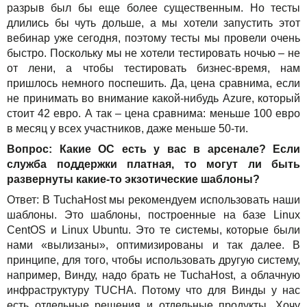
разрыв был бы еще более существенным. Но тесты
длились бы чуть дольше, а мы хотели запустить этот
вебинар уже сегодня, поэтому тесты мы провели очень
быстро. Поскольку мы не хотели тестировать ночью – не
от лени, а чтобы тестировать бизнес-время, нам
пришлось немного поспешить. Да, цена сравнима, если
не принимать во внимание какой-нибудь Azure, который
стоит 42 евро. А так – цена сравнима: меньше 100 евро
в месяц у всех участников, даже меньше 50-ти.
Вопрос: Какие ОС есть у вас в арсенале? Если
служба поддержки платная, то могут ли быть
развернуты какие-то экзотические шаблоны?
Ответ: В TuchaHost мы рекомендуем использовать наши
шаблоны. Это шаблоны, построенные на базе Linux
CentOS и Linux Ubuntu. Это те системы, которые были
нами «вылизаны», оптимизированы и так далее. В
принципе, для того, чтобы использовать другую систему,
например, Винду, надо брать не TuchaHost, а облачную
инфраструктуру TUCHA. Потому что для Винды у нас
есть отдельные решения и отдельные продукты. Хочу