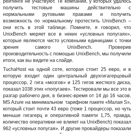
рейтинге не участвуют. Те компании, у которых удалось
получить тестовые машины действительно с
нормальными рутовыми правами и получить
возможность по нормальному протестить UnixBench –
они есть в этой таблице. Помните, я говорил, что
UnixBench меряет все в неких «условных попугаях»,
которые являются чисто условными единицами с точки
зрения самого UnixBench. Проверив
производительность с помощью UnixBench, мы получили
итоги, как вы видите на слайде.
TuchaHost на одной соте, которая стоит 25 евро, и в
которую входит один центральный двухгигагерцовый
процессор, 2 гига «мозгов» и 125 гигов жесткого диска,
показал 1038 этих «попугаев». Тестировали мы все это в
разгар рабочего дня, в бизнес-время от 14 до 16 часов.
MS Azure на минимальном тарифном пакете «Малая S»,
который стоит почти 43 евро (тоже 1 процессор, но чуть
меньше гигагерц и оперативной памяти 1,75, правда,
количество оперативки не влияет на UnixBench) показал
962 «условных попугая». И другие провайдеры показали