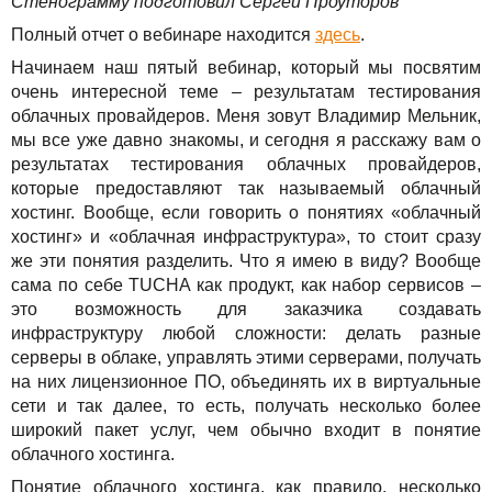
Сервисы
Стенограмму подготовил Сергей Проуторов
TuchaBackup
Удаленный офис
Карьера
Полный отчет о вебинаре находится
здесь
.
Решения
TuchaHosting
Реселінг хостингу
Контакты
Начинаем наш пятый вебинар, который мы посвятим
очень интересной теме – результатам тестирования
Для бизнеса
TuchaSync
облачных провайдеров. Меня зовут Владимир Мельник,
мы все уже давно знакомы, и сегодня я расскажу вам о
Техподдержка
результатах тестирования облачных провайдеров,
которые предоставляют так называемый облачный
Инструкции
хостинг. Вообще, если говорить о понятиях «облачный
хостинг» и «облачная инфраструктура», то стоит сразу
FAQ
же эти понятия разделить. Что я имею в виду? Вообще
сама по себе TUCHA как продукт, как набор сервисов –
Интервью
это возможность для заказчика создавать
инфраструктуру любой сложности: делать разные
Авторская колонка
серверы в облаке, управлять этими серверами, получать
на них лицензионное ПО, объединять их в виртуальные
События
сети и так далее, то есть, получать несколько более
широкий пакет услуг, чем обычно входит в понятие
облачного хостинга.
Праздники
Понятие облачного хостинга, как правило, несколько