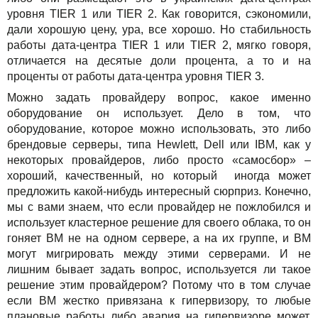
уровня TIER 1 или TIER 2. Как говорится, сэкономили,
дали хорошую цену, ура, все хорошо. Но стабильность
работы дата-центра TIER 1 или TIER 2, мягко говоря,
отличается на десятые доли процента, а то и на
проценты от работы дата-центра уровня TIER 3.
Можно задать провайдеру вопрос, какое именно
оборудование он использует. Дело в том, что
оборудование, которое можно использовать, это либо
брендовые серверы, типа Hewlett, Dell или IBM, как у
некоторых провайдеров, либо просто «самосбор» –
хороший, качественный, но который иногда может
предложить какой-нибудь интересный сюрприз. Конечно,
мы с вами знаем, что если провайдер не пожлобился и
использует кластерное решение для своего облака, то он
гоняет ВМ не на одном сервере, а на их группе, и ВМ
могут мигрировать между этими серверами. И не
лишним бывает задать вопрос, используется ли такое
решение этим провайдером? Потому что в том случае
если ВМ жестко привязана к гипервизору, то любые
плановые работы либо авария на гипервизоре может,