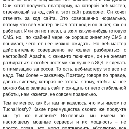
Они хотят получить платформу, на которой веб-мастер,
отвечающий за код сайта, этот сайт развернет. Он хочет
отвечать за код сайта. Это совершенно нормально,
потому что веб-мастер писал этот код и он знает, как он
работает. Или он не писал, а взял какую-нибудь готовую
CMS, но, по крайней мере, он хорошо знает эту CMS и
понимает, чего от нее можно ожидать. Но веб-мастер
действительно совершенно не желает разбираться с
настройкой Apache, с каким-то тюнингом, он не желает
разбираться с особенностями как лучше в SQL-е сделать
оптимизацию запросов. То есть, веб-мастеру это все не
надо. Тем более – заказчику. Поэтому, говоря по правде,
давать систему, которая не готова к тому, чтобы на нее
можно было заливать сайт и ожидать от него стабильной
работы, нам кажется, не совсем правильно.
Тем не менее, как бы там ни казалось, что мы имеем по
TuchaHost’у? Какие преимущества своего же продукта
мы тут же выявили? Во-первых, мы имеем по-
настоящему мощные серверы и их мощность – не
просто слова, это могут подтвердить абсолютно все