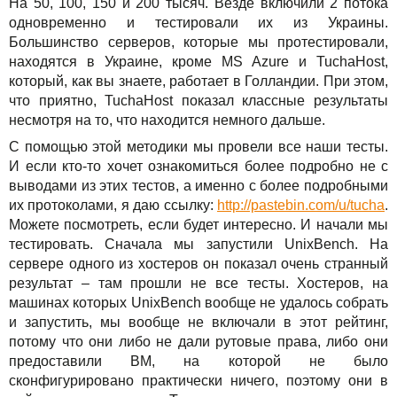
На 50, 100, 150 и 200 тысяч. Везде включили 2 потока
одновременно и тестировали их из Украины.
Большинство серверов, которые мы протестировали,
находятся в Украине, кроме MS Azure и TuchaHost,
который, как вы знаете, работает в Голландии. При этом,
что приятно, TuchaHost показал классные результаты
несмотря на то, что находится немного дальше.
С помощью этой методики мы провели все наши тесты.
И если кто-то хочет ознакомиться более подробно не с
выводами из этих тестов, а именно с более подробными
их протоколами, я даю ссылку:
http://pastebin.com/u/tucha
.
Можете посмотреть, если будет интересно. И начали мы
тестировать. Сначала мы запустили UnixBench. На
сервере одного из хостеров он показал очень странный
результат – там прошли не все тесты. Хостеров, на
машинах которых UnixBench вообще не удалось собрать
и запустить, мы вообще не включали в этот рейтинг,
потому что они либо не дали рутовые права, либо они
предоставили ВМ, на которой не было
сконфигурировано практически ничего, поэтому они в