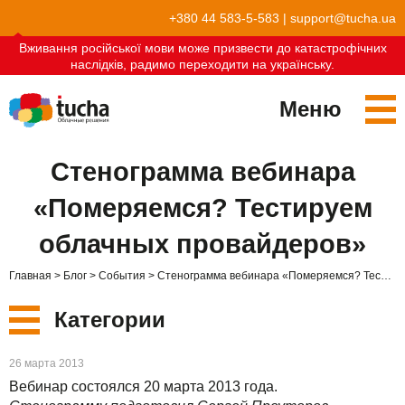
+380 44 583-5-583
|
support@tucha.ua
Вживання російської мови може призвести до катастрофічних
наслідків, радимо переходити на українську.
Меню
Сервисы
Стенограмма вебинара
TuchaKube
Решения
«Померяемся? Тестируем
TuchaFlex+
Бухгалтерия в облаке
Партнёрство
облачных провайдеров»
TuchaBit+
Облака для e-commerce
Стать партнёром
Отзывы
Главная
Блог
События
Стенограмма вебинара «Померяемся? Тестируем облачных провайдеров»
TuchaBit
Хостиг сайтов на Laravel
Наши партнёры
Блог
Категории
TuchaHost
Хостинг CRM
О нас
Новые
26 марта 2013
TuchaMetal
Хостинг сайтов-конструкторов
Компания
Вебинар состоялся 20 марта 2013 года.