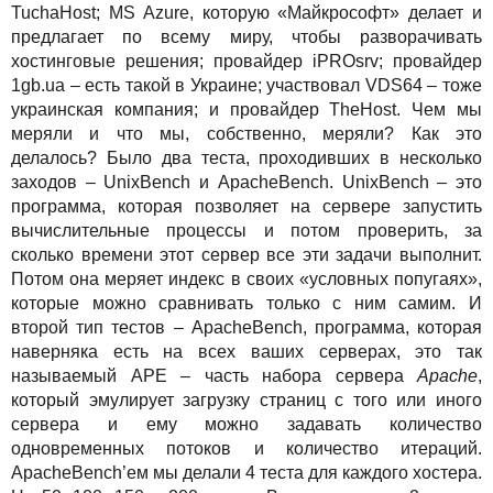
TuchaHost; MS Azure, которую «Майкрософт» делает и
предлагает по всему миру, чтобы разворачивать
хостинговые решения; провайдер iPROsrv; провайдер
1gb.ua – есть такой в Украине; участвовал VDS64 – тоже
украинская компания; и провайдер TheHost. Чем мы
меряли и что мы, собственно, меряли? Как это
делалось? Было два теста, проходивших в несколько
заходов – UnixBench и ApacheBench. UnixBench – это
программа, которая позволяет на сервере запустить
вычислительные процессы и потом проверить, за
сколько времени этот сервер все эти задачи выполнит.
Потом она меряет индекс в своих «условных попугаях»,
которые можно сравнивать только с ним самим. И
второй тип тестов – ApacheBench, программа, которая
наверняка есть на всех ваших серверах, это так
называемый APE – часть набора сервера
Apache
,
который эмулирует загрузку страниц с того или иного
сервера и ему можно задавать количество
одновременных потоков и количество итераций.
ApacheBench’ем мы делали 4 теста для каждого хостера.