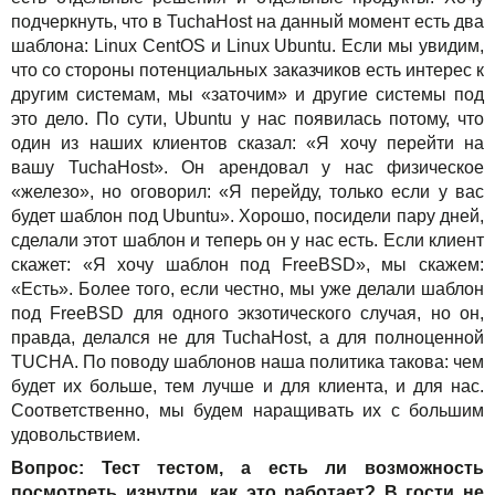
подчеркнуть, что в TuchaHost на данный момент есть два
шаблона: Linux CentOS и Linux Ubuntu. Если мы увидим,
что со стороны потенциальных заказчиков есть интерес к
другим системам, мы «заточим» и другие системы под
это дело. По сути, Ubuntu у нас появилась потому, что
один из наших клиентов сказал: «Я хочу перейти на
вашу TuchaHost». Он арендовал у нас физическое
«железо», но оговорил: «Я перейду, только если у вас
будет шаблон под Ubuntu». Хорошо, посидели пару дней,
сделали этот шаблон и теперь он у нас есть. Если клиент
скажет: «Я хочу шаблон под FreeBSD», мы скажем:
«Есть». Более того, если честно, мы уже делали шаблон
под FreeBSD для одного экзотического случая, но он,
правда, делался не для TuchaHost, а для полноценной
TUCHA. По поводу шаблонов наша политика такова: чем
будет их больше, тем лучше и для клиента, и для нас.
Соответственно, мы будем наращивать их с большим
удовольствием.
Вопрос: Тест тестом, а есть ли возможность
посмотреть изнутри, как это работает? В гости не