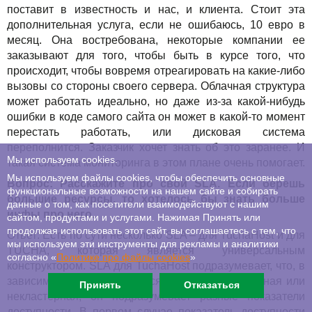
поставит в известность и нас, и клиента. Стоит эта
дополнительная услуга, если не ошибаюсь, 10 евро в
месяц. Она востребована, некоторые компании ее
заказывают для того, чтобы быть в курсе того, что
происходит, чтобы вовремя отреагировать на какие-либо
вызовы со стороны своего сервера. Облачная структура
может работать идеально, но даже из-за какой-нибудь
ошибки в коде самого сайта он может в какой-то момент
перестать работать, или дисковая система
переполнится. Заказчик хочет знать об это заранее. И
Мы используем cookies.
такая система мониторинга в этом плане очень помогает.
Мы используем файлы cookies, чтобы обеспечить основные
Вопрос: Расскажите про свой SLA
. Если берешь
функциональные возможности на нашем сайте и собирать
большие ресурсы, то хотелось бы знать больше
данные о том, как посетители взаимодействуют с нашим
инфы про него.
сайтом, продуктами и услугами. Нажимая Принять или
продолжая использовать этот сайт, вы соглашаетесь с тем, что
Ответ: Есть по сути несколько SLA – для TuchaHost и для
мы используем эти инструменты для рекламы и аналитики
TUCHA, которая является универсальным
согласно «
Политике про файлы сookies
»
конструктором. SLA для TuchaHost подразумевает, что, в
зависимости от того, берется TuchaHost кластерная или
Принять
Отказаться
некластерная, он подразумевает разные показатели
доступности. В первом случае показатель доступности