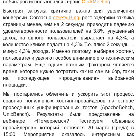
вебинаров использовался сервис
ClickMeeting
Решения
TuchaBackup
Удаленный офис
Карьера
Быстрая загрузка критично важна для увеличения
Для бизнеса
конверсии. Согласно
отчету Bing
, рост задержки отклика
TuchaHosting
Реселінг хостингу
Контакты
страницы менее, чем на 2 секунды, приводит к падению
Техподдержка
TuchaSync
удовлетворенности пользователей на 3,8%, упущенный
доход на одного пользователя вырастает на 4,3%, а
Инструкции
количество кликов падает на 4,3%. Т.е. плюс 2 секунды =
минус 4,3% дохода. Именно поэтому, выбирая хостинг,
пользователи уделяют особое внимание его техническим
FAQ
параметрам. Еще одним важным фактором является
время, которое нужно потратить как на сам выбор, так и
Интервью
на последующее «прощупывание» выбранной
площадки.
Авторская колонка
Мы постарались облегчить и ускорить этот процесс,
События
сравнив популярных хостинг-провайдеров на основе
проведенных унифицированных тестов (ApacheBehch,
UnixBench). Результаты были представлены на
Праздники
вебинаре «Померяемся? Тестируем облачных
провайдеров», который состоялся 20 марта (среда) в
Акции
15:00. Мероприятие оказалось интересным как