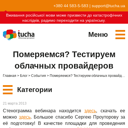
+380 44 583-5-583
|
support@tucha.ua
Вживання російської мови може призвести до катастрофічних
наслідків, радимо переходити на українську.
Меню
Сервисы
Померяемся? Тестируем
TuchaKube
Решения
облачных провайдеров
TuchaFlex+
Бухгалтерия в облаке
Партнёрство
Главная
Блог
События
Померяемся? Тестируем облачных провайдеров
TuchaBit+
Облака для e-commerce
Стать партнёром
Отзывы
Категории
TuchaBit
Хостиг сайтов на Laravel
Наши партнёры
Блог
Новые
21 марта 2013
TuchaHost
Хостинг CRM
О нас
Стенограмма вебинара находится
здесь
, скачать ее
Сервисы
можно
здесь
. Большое спасибо Сергею Проуторову за
TuchaMetal
Хостинг сайтов-конструкторов
Компания
её подготовку! В качестве площадки для проведения