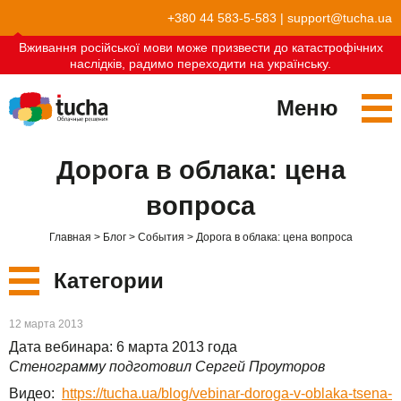
+380 44 583-5-583
|
support@tucha.ua
Вживання російської мови може призвести до катастрофічних
наслідків, радимо переходити на українську.
Меню
Сервисы
Дорога в облака: цена
TuchaKube
Решения
вопроса
TuchaFlex+
Бухгалтерия в облаке
Партнёрство
Главная
Блог
События
Дорога в облака: цена вопроса
TuchaBit+
Облака для e-commerce
Стать партнёром
Отзывы
Категории
TuchaBit
Хостиг сайтов на Laravel
Наши партнёры
Блог
Новые
12 марта 2013
TuchaHost
Хостинг CRM
О нас
Дата вебинара: 6 марта 2013 года
Сервисы
Стенограмму подготовил Сергей Проуторов
TuchaMetal
Хостинг сайтов-конструкторов
Компания
Видео:
https://tucha.ua/blog/vebinar-doroga-v-oblaka-tsena-