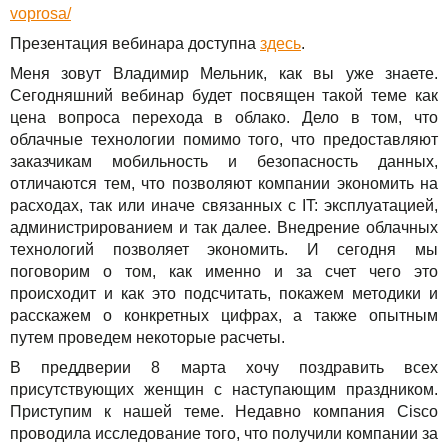
Решения
voprosa/
TuchaBackup
Удаленный офис
Карьера
Презентация вебинара доступна
здесь
.
Для бизнеса
TuchaHosting
Реселінг хостингу
Контакты
Меня зовут Владимир Мельник, как вы уже знаете.
Сегодняшний вебинар будет посвящен такой теме как
Техподдержка
TuchaSync
цена вопроса перехода в облако. Дело в том, что
облачные технологии помимо того, что предоставляют
Инструкции
заказчикам мобильность и безопасность данных,
отличаются тем, что позволяют компании экономить на
FAQ
расходах, так или иначе связанных с IT: эксплуатацией,
администрированием и так далее. Внедрение облачных
Интервью
технологий позволяет экономить. И сегодня мы
поговорим о том, как именно и за счет чего это
Авторская колонка
происходит и как это подсчитать, покажем методики и
расскажем о конкретных цифрах, а также опытным
События
путем проведем некоторые расчеты.
В преддверии 8 марта хочу поздравить всех
Праздники
присутствующих женщин с наступающим праздником.
Приступим к нашей теме. Недавно компания Cisco
Акции
проводила исследование того, что получили компании за