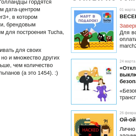
 Голландцы гордятся
м дата-центром
01 марта
ВЕСЕ
r3+, в котором
и, брендовым
Завер
ем для построения Tucha,
Для в
опла
march
чивать для своих
апрел
 но и множество других
24 марта
ньше, чем количество
«Откл
панов (а это 1454). :)
выклю
безоп
«Безо
трансп
каждог
усиле
26 февра
хорошо
Ой-ой
жизнь
Лично
напра
злоум