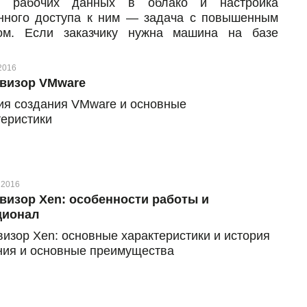
с рабочих данных в облако и настройка
нного доступа к ним — задача с повышенным
ом. Если заказчику нужна машина на базе
ционной системы Microsoft Windows Server и
жность подключения к удаленному рабочему
2016
 более двух пользователей, значит, ему нужен и
визор VMware
альный программный продукт для этого —
ия создания VMware и основные
soft Remote Desktop Services. В статье
теристики
азываем о главных особенностях пользования
зией: для чего она нужна, какие возможности
ставляет, как пользоваться продуктом и сколько
оит.
 2016
визор Xen: особенности работы и
ционал
визор Xen: основные характеристики и история
ния и основные преимущества