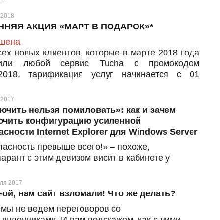
 2018
ННЯЯ АКЦИЯ «МАРТ В ПОДАРОК»*
шена
сех новых клиентов, которые в марте 2018 года
тили любой сервис Tucha с промокодом
2018, тарификация услуг начинается с 01
я
 2017
ючить нельзя помиловать»: как и зачем
чить конфигурацию усиленной
асности Internet Explorer для Windows Server
пасность превыше всего!» – похоже,
арант с этим девизом висит в кабинете у
о разработчика Internet Explorer. Конечно,
нная безопасность браузера – это очень даже
ля 2017
, но когда она начинает конкретно «портить
-ой, нам сайт взломали! Что же делать?
» всем пользователям на сервере, выход
 мы не ведем переговоров со
шивается сам – отключить
ышленниками. И вам подскажем, как с ними