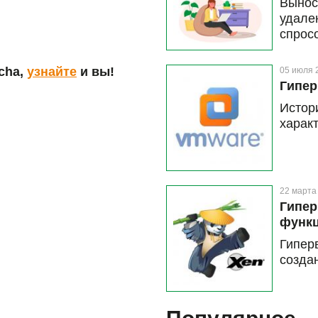
Выно
удале
спрос
опера
возмо
cha,
узнайте
и вы!
05 июля 
столу
Гипер
специ
Истор
Micro
харак
расск
лицен
предо
это ст
22 марта
Гипер
функ
Гипер
созда