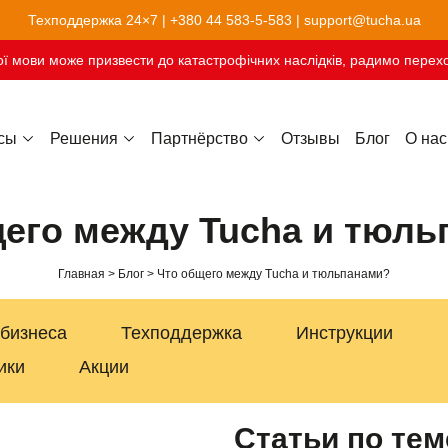
Техподдержка 24×7 |
+380 44 583-5-583
|
support@tucha.ua
ї мови може призвести до катастрофічних наслідків, радимо перехо
сы
Решения
Партнёрство
Отзывы
Блог
О нас
Хостинг сайтов-конструкторов
его между Tucha и тюл
Главная
Блог
Что общего между Tucha и тюльпанами?
 бизнеса
Техподдержка
Инструкции
ики
Акции
Статьи по тем