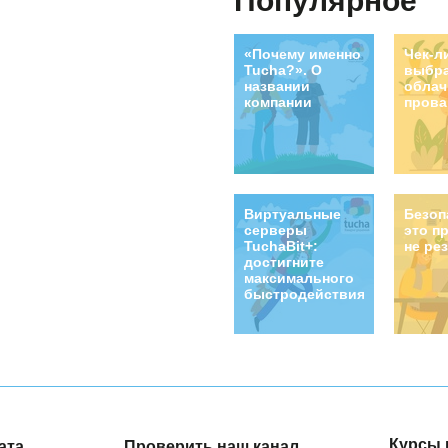
Популярное
«Почему именно
Чек-л
Tucha?». О
выбр
названии
облач
компании
прова
Виртуальные
Безоп
серверы
это п
TuchaBit+:
не ре
достигните
максимального
быстродействия!
Курсы 
ата
Проверить наш канал