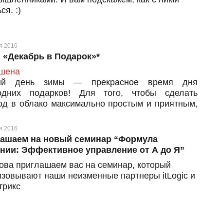
ся. :)
я 2016
 «Декабрь в Подарок»*
шена
ый день зимы — прекрасное время дня
одних подарков! Для того, чтобы сделать
од в облако максимально простым и приятным,
рим новым пользователям Tucha декабрь в
ок!
я 2016
ашаем на новый семинар “Формула
нии: Эффективное управление от А до Я”
ова приглашаем вас на семинар, который
изовывают наши неизменные партнеры itLogic и
трикс