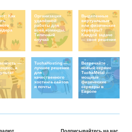
ист: Как
Организация
Выделенные
ать
удалённой
виртуальные
ного
работы для
или физические
йдера
всей команды.
серверы?
Типичный
Каждой задаче
случай
— свое решение
асность —
TuchaHosting —
Встречайте
роцесс, а
лучшее решение
новый сервис
зультат
для
TuchaMetal —
качественного
мощные
хостинга сайтов
физические
и почты
серверы в
Европе
валют
Подписывайтесь на нас