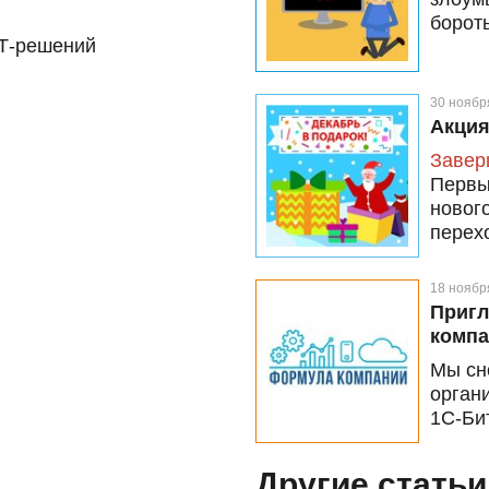
бороть
ИТ-решений
30 ноябр
Акция
Завер
Перв
новог
перех
мы да
подар
18 ноябр
Пригл
компа
Мы сн
орган
1С-Би
Другие статьи