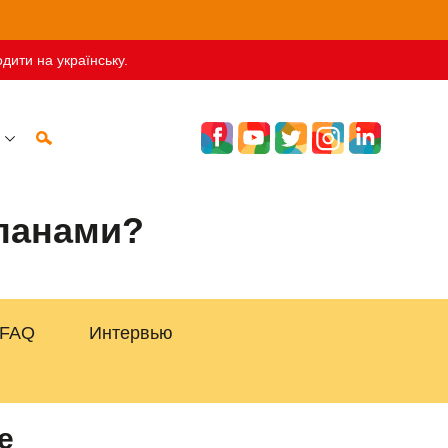
дити на українську.
ьпанами?
FAQ
Интервью
е