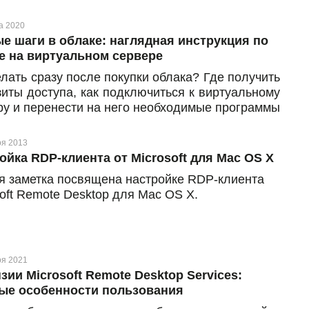
а 2020
е шаги в облаке: наглядная инструкция по
е на виртуальном сервере
елать сразу после покупки облака? Где получить
зиты доступа, как подключиться к виртуальному
ру и перенести на него необходимые программы
ные? Эти и другие похожие вопросы могут
кнуть, если вы впервые заказали виртуальную
ря 2013
 и только начинаете работу в облаке.
ойка RDP-клиента от Microsoft для Mac OS X
я заметка посвящена настройке RDP-клиента
oft Remote Desktop для Mac OS X.
ря 2021
зии Microsoft Remote Desktop Services:
ые особенности пользования