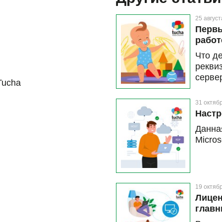
25 август
Первы
работ
Что д
рекви
серве
Tucha
и дан
возни
31 октяб
машину
Настр
Данна
Micros
19 октяб
Лицен
главн