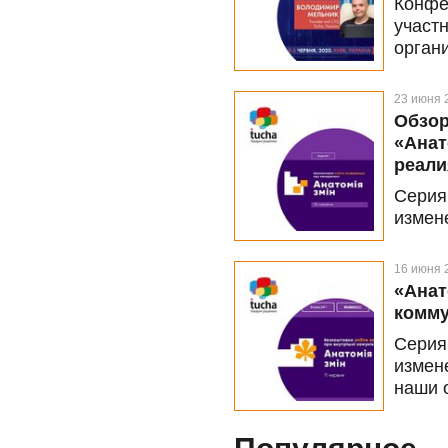
Конфе
участ
орга
конфе
в онл
23 июня 
каран
Обзор
раз и
«Анат
прос
реали
заруб
Серия
прохо
измен
а её 
орган
positi
партн
16 июня 
посвя
«Анат
собст
комму
форма
Серия
време
измен
том, 
наши 
марке
года,
услов