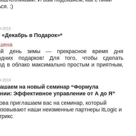
ся. :)
я 2016
 «Декабрь в Подарок»*
шена
ый день зимы — прекрасное время дня
одних подарков! Для того, чтобы сделать
од в облако максимально простым и приятным,
рим новым пользователям Tucha декабрь в
ок!
я 2016
ашаем на новый семинар “Формула
нии: Эффективное управление от А до Я”
ова приглашаем вас на семинар, который
изовывают наши неизменные партнеры itLogic и
трикс