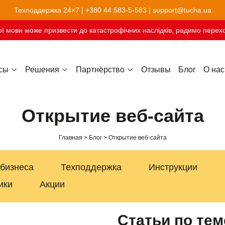
Техподдержка 24×7 |
+380 44 583-5-583
|
support@tucha.ua
ї мови може призвести до катастрофічних наслідків, радимо перехо
сы
Решения
Партнёрство
Отзывы
Блог
О нас
Хостинг сайтов-конструкторов
Открытие веб-сайта
Главная
Блог
Открытие веб-сайта
 бизнеса
Техподдержка
Инструкции
ики
Акции
Статьи по тем