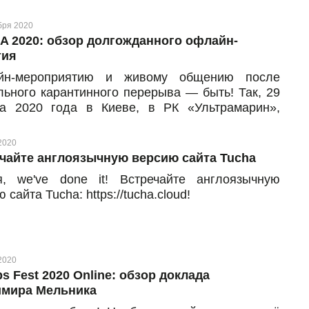
бря 2020
 2020: обзор долгожданного офлайн-
тия
йн-мероприятию и живому общению после
льного карантинного перерыва — быть! Так, 29
та 2020 года в Киеве, в РК «Ультрамарин»,
оялась международная ИТ-конференция по
рнет-маркетингу DVOMA от организаторов
2020
A. Несколько сотен участников, более 20
чайте англоязычную версию сайта Tucha
еров, масштабная выставка и активный
я, we've done it! Встречайте англоязычную
ркинг — вот кратко о том, что происходило в ту
 сайта Tucha: https://tucha.cloud!
у.
2020
s Fest 2020 Online: обзор доклада
мира Мельника