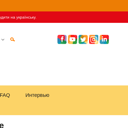
дити на українську.
FAQ
Интервью
е