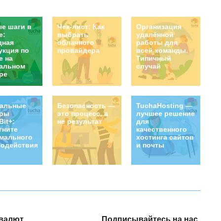
е шаги в
Чек-лист: Как
Организация
е:
выбрать
удалённой
дная
облачного
работы для
укция по
провайдера
всей команды.
е на
Типичный
альном
случай
ре
уальные
Безопасность —
TuchaHosting —
еры
это процесс, а
лучшее решение
Bit+:
не результат
для
гните
качественного
мального
хостинга сайтов
одействия!
и почты
валют
Подписывайтесь на нас