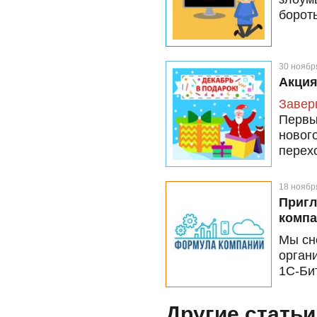
бороть
30 ноябр
Акция
Завер
Перв
новог
перех
мы да
подар
18 ноябр
Пригл
компа
Мы сн
орган
1С-Би
Другие статьи