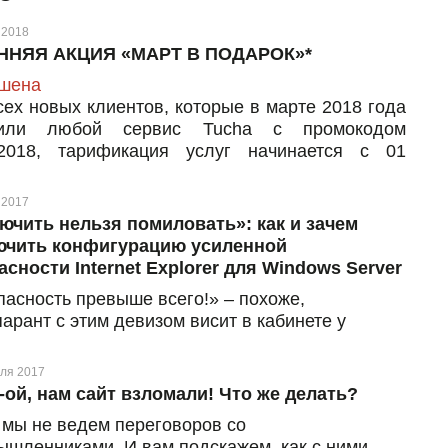
 2018
ННЯЯ АКЦИЯ «МАРТ В ПОДАРОК»*
шена
сех новых клиентов, которые в марте 2018 года
тили любой сервис Tucha с промокодом
2018, тарификация услуг начинается с 01
я
 2017
ючить нельзя помиловать»: как и зачем
чить конфигурацию усиленной
асности Internet Explorer для Windows Server
пасность превыше всего!» – похоже,
арант с этим девизом висит в кабинете у
о разработчика Internet Explorer. Конечно,
нная безопасность браузера – это очень даже
ля 2017
, но когда она начинает конкретно «портить
-ой, нам сайт взломали! Что же делать?
» всем пользователям на сервере, выход
 мы не ведем переговоров со
шивается сам – отключить
ышленниками. И вам подскажем, как с ними