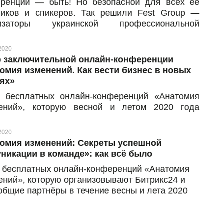
ренции — быть! Но безопасной для всех её
ников и спикеров. Так решили Fest Group —
низаторы украинской профессиональной
ренции DevOps Fest 2020 — и провели событие
айн-формате. Несмотря на то, что из-за
2020
тина дата проведения мероприятия несколько
 заключительной онлайн-конференции
зменялась, всем желающим всё же удалось
омия изменений. Как вести бизнес в новых
лушать доклады от лучших украинских и
ях»
ежных ИТ-экспертов. DevOps Fest Online 2020
 бесплатных онлайн-конференций «Анатомия
дил в течение двух дней, 5 и 6 июня 2020 года,
ений», которую весной и летом 2020 года
участники смогли при этом «stay safe, stay
изовывали Битрикс24 вместе с нашими общими
ve, stay educated».
ёрами, подходит к концу. Этот сезон был
2020
щен умению приспосабливаться к изменениям:
омия изменений: Секреты успешной
венно, благодаря новым условиям и возник
никации в команде»: как всё было
т таких онлайн-мероприятий. В течение этого
 бесплатных онлайн-конференций «Анатомия
ни эксперты из разных компаний говорили о
ений», которую организовывают Битрикс24 и
что волнует предпринимателей сейчас: продажи,
общие партнёры в течение весны и лета 2020
тинг, коммуникации в команде в изменившихся
 продолжается.
иях.