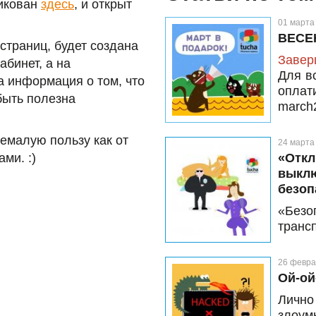
ликован
здесь
, и открыт
01 марта
ВЕСЕ
страниц, будет создана
Завер
абинет, а на
Для в
а информация о том, что
опла
 быть полезна
march
апрел
емалую пользу как от
24 марта
ами. :)
«Откл
выклю
безоп
«Безо
трансп
каждог
усиле
26 февра
хорошо
Ой-ой
жизнь
Лично
напра
злоум