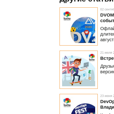
02 сентя
DVOMA
собы
Офла
длите
авгус
сост
инте
21 июля 
SEO.U
Встре
спик
Друзь
нетво
версию
суббот
23 июня 
DevOp
Влади