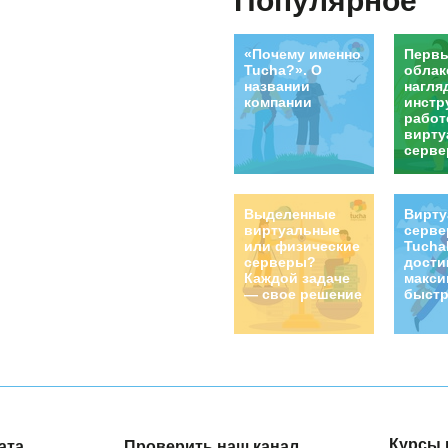
Популярное
«Почему именно
Первы
Tucha?». О
облак
названии
нагля
компании
инстр
работ
вирту
серве
Выделенные
Вирт
виртуальные
серв
или физические
Tucha
серверы?
дости
Каждой задаче
макси
— свое решение
быстр
Курсы 
ата
Проверить наш канал