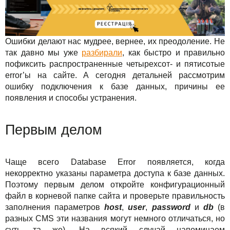
Сервисы
TuchaBackup
Удаленный офис
Карьера
Решения
TuchaHosting
Реселінг хостингу
Контакты
Ошибки делают нас мудрее, вернее, их преодоление. Не
Для бизнеса
TuchaSync
так давно мы уже
разбирали
, как быстро и правильно
пофиксить распространенные четырехсот- и пятисотые
Техподдержка
error’ы на сайте. А сегодня детальней рассмотрим
ошибку подключения к базе данных, причины ее
Инструкции
появления и способы устранения.
FAQ
Первым делом
Интервью
Чаще всего Database Error появляется, когда
Авторская колонка
некорректно указаны параметра доступа к базе данных.
Поэтому первым делом откройте конфигурационный
События
файл в корневой папке сайта и проверьте правильность
заполнения параметров
host
,
user
,
password
и
db
(в
Праздники
разных CMS эти названия могут немного отличаться, но
суть та же). На всякий случай напоминаем