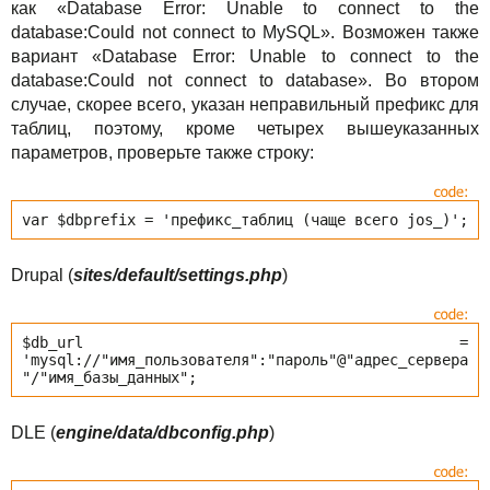
как «Database Error: Unable to connect to the
database:Could not connect to MySQL». Возможен также
вариант «Database Error: Unable to connect to the
database:Could not connect to database». Во втором
случае, скорее всего, указан неправильный префикс для
таблиц, поэтому, кроме четырех вышеуказанных
параметров, проверьте также строку:
var $dbprefix = 'префикс_таблиц (чаще всего jos_)';
Drupal (
sites/default/settings.php
)
$db_url =
'mysql://"имя_пользователя":"пароль"@"адрес_сервера
"/"имя_базы_данных";
DLE (
engine/data/dbconfig.php
)