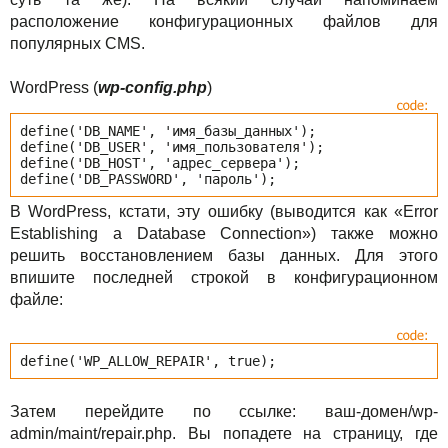
Акции
расположение конфигурационных файлов для
популярных CMS.
WordPress (
wp-config.php
)
define('DB_NAME', 'имя_базы_данных');
define('DB_USER', 'имя_пользователя');
define('DB_HOST', 'адрес_сервера');
define('DB_PASSWORD', 'пароль');
В WordPress, кстати, эту ошибку (выводится как «Error
Establishing a Database Connection») также можно
решить восстановлением базы данных. Для этого
впишите последней строкой в конфигурационном
файле:
define('WP_ALLOW_REPAIR', true);
Затем перейдите по ссылке: ваш-домен/wp-
admin/maint/repair.php. Вы попадете на страницу, где