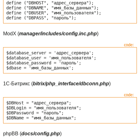
define ("DBHOST", "адрес_сервера");
define ("DBNAME", "имя_базы_данных");
define ("DBUSER", "имя_пользователя");
define ("DBPASS", "пароль");
ModX (
manager/includes/config.inc.php
)
$database_server = 'адрес_сервера';
$database_user = 'имя_пользователя';
$database_password = 'пароль';
$dbase = 'имя_базы_данных';
1C-Битрикс (
bitrix/php_interface/dbconn.php
)
$DBHost = "адрес_сервера";
$DBLogin = "имя_пользователя";
$DBPassword = "пароль";
$DBName = "имя_базы_данных";
phpBB (
docs/config.php
)