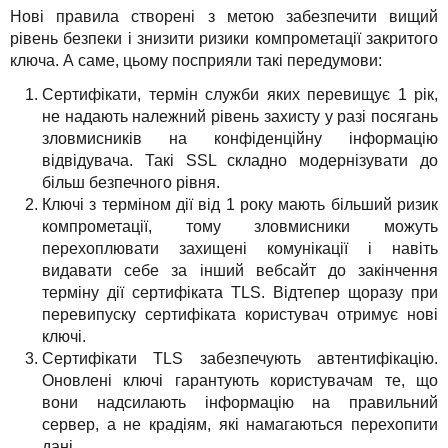
Нові правила створені з метою забезпечити вищий
рівень безпеки і знизити ризики компрометації закритого
ключа. А саме, цьому посприяли такі передумови:
Сертифікати, термін служби яких перевищує 1 рік,
не надають належний рівень захисту у разі посягань
зловмисників на конфіденційну інформацію
відвідувача. Такі SSL складно модернізувати до
більш безпечного рівня.
Ключі з терміном дії від 1 року мають більший ризик
компрометації, тому зловмисники можуть
перехоплювати захищені комунікації і навіть
видавати себе за інший вебсайт до закінчення
терміну дії сертифіката TLS. Відтепер щоразу при
перевипуску сертифіката користувач отримує нові
ключі.
Сертифікати TLS забезпечують автентифікацію.
Оновлені ключі гарантують користувачам те, що
вони надсилають інформацію на правильний
сервер, а не крадіям, які намагаються перехопити
дані.