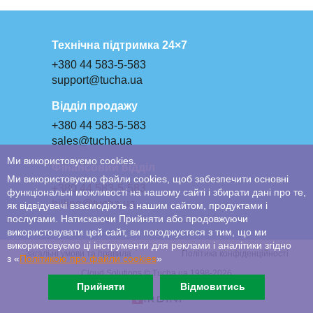
Технічна підтримка 24×7
+380 44 583-5-583
support@tucha.ua
Відділ продажу
+380 44 583-5-583
sales@tucha.ua
Ми використовуємо cookies.
Фінансовий відділ
Ми використовуємо файли cookies, щоб забезпечити основні
+380 44 583-5-583
функціональні можливості на нашому сайті і збирати дані про те,
billing@tucha.ua
як відвідувачі взаємодіють з нашим сайтом, продуктами і
послугами. Натискаючи Прийняти або продовжуючи
використовувати цей сайт, ви погоджуєтеся з тим, що ми
використовуємо ці інструменти для реклами і аналітики згідно
Загальні умови та правила
Політика конфіденційності
з «
Політикою про файли сookies
»
Cloud Solutions © Tucha.ua 1998-2026
Прийняти
Відмовитись