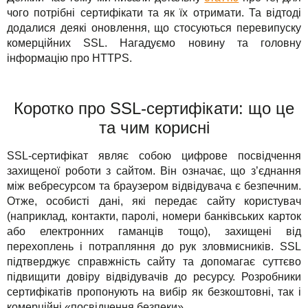
Рішення
TuchaHosting
Реселінг хостингу
Контакти
чого потрібні сертифікати та як їх отримати. Та відтоді
додалися деякі оновлення, що стосуються перевипуску
Для бізнесу
TuchaSync
комерційних SSL. Нагадуємо новину та головну
інформацію про HTTPS.
Техпідтримка
Інструкції
Коротко про SSL-сертифікати: що це
та чим корисні
FAQ
SSL-сертифікат являє собою цифрове посвідчення
Інтерв'ю
захищеної роботи з сайтом. Він означає, що з’єднання
між вебресурсом та браузером відвідувача є безпечним.
Авторська колонка
Отже, особисті дані, які передає сайту користувач
(наприклад, контакти, паролі, номери банківських карток
Події
або електронних гаманців тощо), захищені від
перехоплень і потрапляння до рук зловмисників. SSL
Свята
підтверджує справжність сайту та допомагає суттєво
підвищити довіру відвідувачів до ресурсу. Розробники
Акції
сертифікатів пропонують на вибір як безкоштовні, так і
комерційні «посвідчення безпеки».