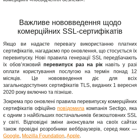
Важливе нововведення щодо
комерційних SSL-сертифікатів
Якщо ви надаєте перевагу використанню платних
сертифікатів, нагадаємо про оновлення, що стосується їх
перевипуску. Нові правила генерації SSL передбачають
їх обов’язковий
перевипуск раз на рік
навіть у разі
оплати користування послугою на термін понад 12
місяців. Це нововведення діє для всіх
загальнодоступних сертифікатів TLS, виданих 1 вересня
2020 року включно та пізніше.
Зокрема про оновлені правила перевипуску комерційних
сертифікатів офіційно
повідомила
компанія Sectigo, яка
є одним з найбільших постачальників безкоштовних SSL
у світі. Відповідні зміни анонсували на своїх сайтах
також провідні розробники веббраузерів, серед яких —
Google
,
Mozilla Foundation
,
Apple
.