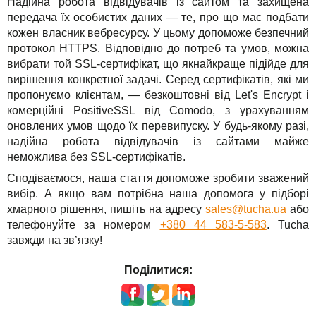
Надійна робота відвідувачів із сайтом та захищена
передача їх особистих даних — те, про що має подбати
кожен власник вебресурсу. У цьому допоможе безпечний
протокол HTTPS. Відповідно до потреб та умов, можна
вибрати той SSL-сертифікат, що якнайкраще підійде для
вирішення конкретної задачі. Серед сертифікатів, які ми
пропонуємо клієнтам, — безкоштовні від Let's Encrypt і
комерційні PositiveSSL від Comodo, з урахуванням
оновлених умов щодо їх перевипуску. У будь-якому разі,
надійна робота відвідувачів із сайтами майже
неможлива без SSL-сертифікатів.
Сподіваємося, наша стаття допоможе зробити зважений
вибір. А якщо вам потрібна наша допомога у підборі
хмарного рішення, пишіть на адресу
sales@tucha.ua
або
телефонуйте за номером
+380 44 583-5-583
. Tucha
завжди на зв’язку!
Поділитися: