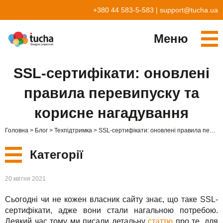
+380 44 583-5-583
|
support@tucha.ua
Меню
Cервіси
SSL-сертифікати: оновлені
TuchaKube
Рішення
правила перевипуску та
TuchaFlex+
Бухгалтерія у хмарі
Партнерство
корисне нагадування
TuchaBit+
Хмари для e-commerce
Стати партнером
Відгуки
Головна
Блог
Техпідтримка
SSL-сертифікати: оновлені правила перевипуску та корисне нагадування
TuchaBit
Хостиг сайтів на Laravel
Наші партнери
Блог
Категорії
TuchaHost
Хостинг CRM
Про нас
Нові
20 квітня 2021
TuchaMetal
Хостинг сайтів-конструкторів
Компанія
Сьогодні чи не кожен власник сайту знає, що таке SSL-
Сервіси
TuchaBackup
Віддалений офіс
Кар'єра
сертифікати, адже вони стали нагальною потребою.
Деякий час тому ми писали детальну
статтю
про те, для