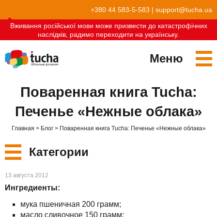
+380 44 583-5-583
|
support@tucha.ua
Вживання російської мови може призвести до катастрофічних
наслідків, радимо переходити на українську.
Меню
Сервисы
Поваренная книга Tucha:
TuchaKube
Решения
Печенье «Нежные облака»
TuchaFlex+
Бухгалтерия в облаке
Партнёрство
Главная
Блог
Поваренная книга Tucha: Печенье «Нежные облака»
TuchaBit+
Облака для e-commerce
Стать партнёром
Отзывы
Категории
TuchaBit
Хостиг сайтов на Laravel
Наши партнёры
Блог
Новые
13 августа 2012
TuchaHost
Хостинг CRM
О нас
Ингредиенты:
Сервисы
мука пшеничная 200 грамм;
TuchaMetal
Хостинг сайтов-конструкторов
Компания
масло сливочное 150 грамм;