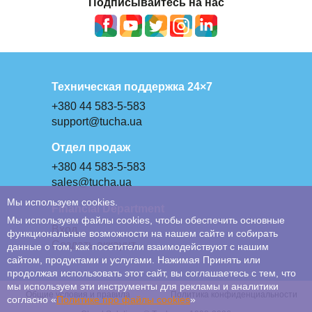
Подписывайтесь на нас
Техническая поддержка 24×7
+380 44 583-5-583
support@tucha.ua
Отдел продаж
+380 44 583-5-583
sales@tucha.ua
Мы используем cookies.
Financial Department
Мы используем файлы cookies, чтобы обеспечить основные
Вход
функциональные возможности на нашем сайте и собирать
Создать аккаунт
данные о том, как посетители взаимодействуют с нашим
сайтом, продуктами и услугами. Нажимая Принять или
продолжая использовать этот сайт, вы соглашаетесь с тем, что
мы используем эти инструменты для рекламы и аналитики
Общие условия и правила
Политика конфиденциальности
согласно «
Политике про файлы сookies
»