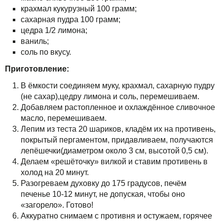
Решения
TuchaBackup
Удаленный офис
Карьера
крахмал кукурузный 100 грамм;
сахарная пудра 100 грамм;
Для бизнеса
TuchaHosting
Реселінг хостингу
Контакты
цедра 1/2 лимона;
ваниль;
Техподдержка
TuchaSync
соль по вкусу.
Приготовление:
Инструкции
В ёмкости соединяем муку, крахмал, сахарную пудру
FAQ
(не сахар),цедру лимона и соль, перемешиваем.
Добавляем растопленное и охлаждённое сливочное
Интервью
масло, перемешиваем.
Лепим из теста 20 шариков, кладём их на противень,
Авторская колонка
покрытый пергаментом, придавливаем, получаются
лепёшечки(диаметром около 3 см, высотой 0,5 см).
Делаем «решёточку» вилкой и ставим противень в
События
холод на 20 минут.
Разогреваем духовку до 175 градусов, печём
Праздники
печенье 10-12 минут, не допуская, чтобы оно
«загорело». Готово!
Акции
Аккуратно снимаем с противня и остужаем, горячее