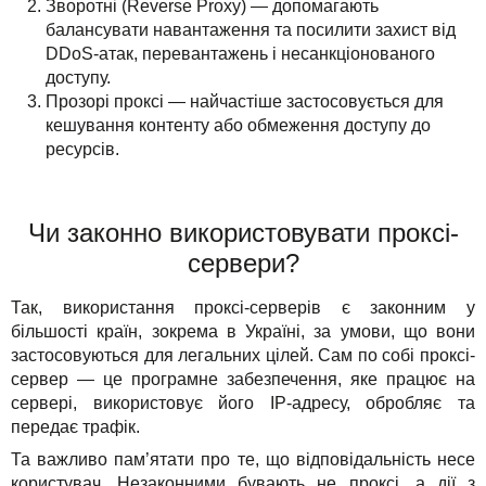
Зворотні (Reverse Proxy) — допомагають
балансувати навантаження та посилити захист від
DDoS-атак, перевантажень і несанкціонованого
доступу.
Прозорі проксі — найчастіше застосовується для
кешування контенту або обмеження доступу до
ресурсів.
Чи законно використовувати проксі-
сервери?
Так, використання проксі-серверів є законним у
більшості країн, зокрема в Україні, за умови, що вони
застосовуються для легальних цілей. Сам по собі проксі-
сервер — це програмне забезпечення, яке працює на
сервері, використовує його IP-адресу, обробляє та
передає трафік.
Та важливо пам’ятати про те, що відповідальність несе
користувач. Незаконними бувають не проксі, а дії з