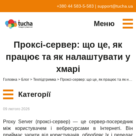
+380 44 583-5-583
|
support@tucha.ua
Меню
Cервіси
Проксі-сервер: що це, як
TuchaKube
Рішення
працює та як налаштувати у
TuchaFlex+
Бухгалтерія у хмарі
Партнерство
хмарі
TuchaBit+
Хмари для e-commerce
Стати партнером
Відгуки
Головна
Блог
Техпідтримка
Проксі-сервер: що це, як працює та як налаштувати у хмарі
TuchaBit
Хостиг сайтів на Laravel
Наші партнери
Блог
Категорії
TuchaHost
Хостинг CRM
Про нас
Нові
09 лютого 2026
TuchaMetal
Хостинг сайтів-конструкторів
Компанія
Proxy Server (проксі-сервер) — це сервер-посередник
Сервіси
TuchaBackup
Віддалений офіс
Кар'єра
між користувачем і вебресурсами в Інтернеті. Він
приймає запити від користувачів, обробляє їх і передає