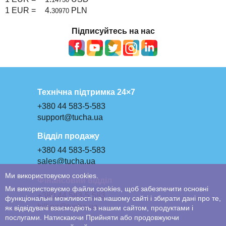
1 EUR =
4.
PLN
30970
Підписуйтесь на нас
Технічна підтримка 24×7
+380 44 583-5-583
support@tucha.ua
Відділ продажу
+380 44 583-5-583
sales@tucha.ua
Ми використовуємо cookies.
Фінансовий відділ
Ми використовуємо файли cookies, щоб забезпечити основні
+380 44 583-5-583
функціональні можливості на нашому сайті і збирати дані про те,
billing@tucha.ua
як відвідувачі взаємодіють з нашим сайтом, продуктами і
послугами. Натискаючи Прийняти або продовжуючи