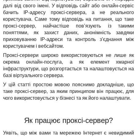
Рішення
TuchaHosting
Реселінг хостингу
Контакти
далі від свого імені. У відповідь сайт або онлайн-сервіс
бачить IP-адресу проксі-сервера, а не реального
Для бізнесу
TuchaSync
користувача. Саме тому відповідь на питання, що таке
проксі-сервер, найчастіше пов’язують із такими
Техпідтримка
поняттями, як захист даних, анонімність завдяки
приховуванню IP-адреси та контроль з’єднання між
Інструкції
користувачем і вебсайтом.
Проксі-сервери широко використовуються не лише як
FAQ
окрема онлайн-послуга, а як елемент хмарної
інфраструктури, що розгортається та налаштовується на
Інтерв'ю
базі віртуального сервера.
У цій статті простою мовою пояснимо докладніше, що
Авторська колонка
таке проксі-сервер, за яким принципом він працює, для
чого використовується у бізнесі та як його налаштувати.
Події
Свята
Як працює проксі-сервер?
Акції
Уявіть, що між вами та мережею Інтернет є невидимий