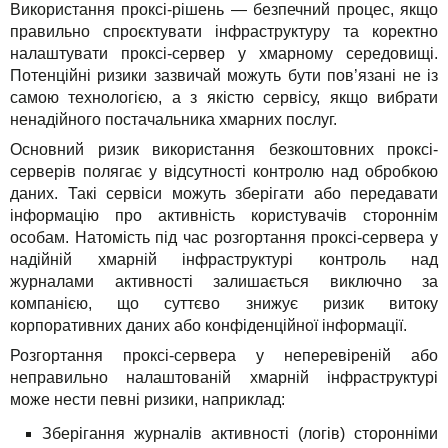
Використання проксі-рішень — безпечний процес, якщо
правильно спроєктувати інфраструктуру та коректно
налаштувати проксі-сервер у хмарному середовищі.
Потенційні ризики зазвичай можуть бути пов’язані не із
самою технологією, а з якістю сервісу, якщо вибрати
ненадійного постачальника хмарних послуг.
Основний ризик використання безкоштовних проксі-
серверів полягає у відсутності контролю над обробкою
даних. Такі сервіси можуть зберігати або передавати
інформацію про активність користувачів стороннім
особам. Натомість під час розгортання проксі-сервера у
надійній хмарній інфраструктурі контроль над
журналами активності залишається виключно за
компанією, що суттєво знижує ризик витоку
корпоративних даних або конфіденційної інформації.
Розгортання проксі-сервера у неперевіреній або
неправильно налаштованій хмарній інфраструктурі
може нести певні ризики, наприклад:
Зберігання журналів активності (логів) сторонніми