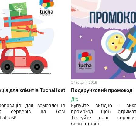
17 грудня 2019
ція для клієнтів TuchaHost
Подарунковий промокод
Діє
ропозиція для замовлення
Купуйте вигідно - вико
них серверів на базі
промокод, щоб отримат
haHost!
Тестуйте наші серві
безкоштовно