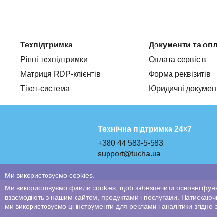
Техпідтримка
Документи та оп
Рівні техпідтримки
Оплата сервісів
Матриця RDP-клієнтів
Форма реквізитів
Тікет-система
Юридичні докумен
Технічна підтримка 24×7
+380 44 583-5-583
support@tucha.ua
Ми використовуємо cookies.
Ми використовуємо файли cookies, щоб забезпечити основні функці
Загальні умови та правила
взаємодіють з нашим сайтом, продуктами і послугами. Натискаюч
ми використовуємо ці інструменти для реклами і аналітики згідно з