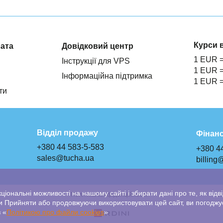
Курси 
лата
Довідковий центр
1 EUR 
Інструкції для VPS
1 EUR 
Інформаційна підтримка
1 EUR 
ти
Відділ продажу
Фінанс
+380 44 583-5-583
+380 4
sales@tucha.ua
billing
ональні можливості на нашому сайті і збирати дані про те, як відві
Політика конфіденційності
Cl
и Прийняти або продовжуючи використовувати цей сайт, ви погоджу
 «
Політикою про файли сookies
»