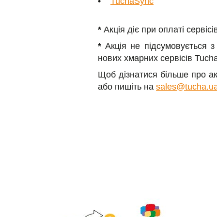
•
TuchaSync
*
Акція діє при оплаті сервісі
*
Акція не підсумовується з
нових хмарних сервісів Tuch
Щоб дізнатися більше про ак
або пишіть на
sales@tucha.u