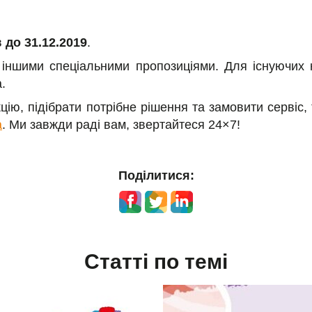
в
до 31.12.2019
.
 іншими спеціальними пропозиціями. Для існуючих к
a.
цію, підібрати потрібне рішення та замовити сервіс
a
. Ми завжди раді вам, звертайтеся 24×7!
Поділитися:
Статті по темі