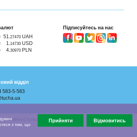
валют
Підписуйтесь на нас
=
51.
UAH
27470
=
1.
USD
14730
=
4.
PLN
30970
овий відділ
4 583-5-583
@tucha.ua
дувачі
oud Solutions © Tucha.ua 1998-2026
Прийняти
Відмовитись
єтеся з тим, що