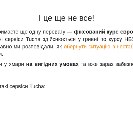
І це ще не все!
отримаєте ще одну перевагу —
фіксований курс євро
ні сервіси Tucha здійснюється у гривні по курсу Н
давно ми розповідали, як
обернути ситуацію з нестаб
и.
ти у хмари
на вигідних умовах
та вже зараз забезпе
акі сервіси Tucha: