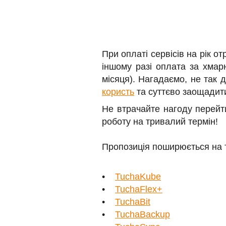
При оплаті сервісів на рік 
іншому разі оплата за хмар
місяця). Нагадаємо, не так 
користь
та суттєво заощадит
Не втрачайте нагоду перей
роботу на тривалий термін!
Пропозиція поширюється на т
•
TuchaKube
•
TuchaFlex+
•
TuchaBit
•
TuchaBackup