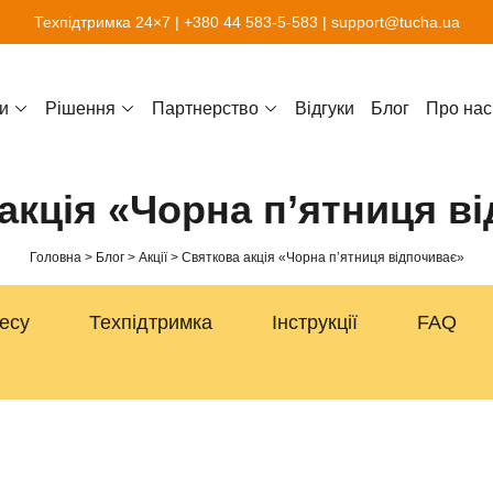
Техпідтримка 24×7 |
+380 44 583-5-583
|
support@tucha.ua
и
Рішення
Партнерство
Відгуки
Блог
Про нас
акція «Чорна п’ятниця в
Головна
Блог
Акції
Святкова акція «Чорна п’ятниця відпочиває»
несу
Техпідтримка
Інструкції
FAQ