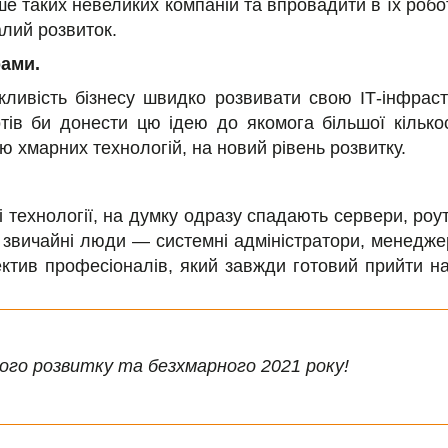
ше таких невеликих компаній та впровадити в їх робо
алий розвиток.
рами.
жливість бізнесу швидко розвивати свою ІТ-інфрастр
отів би донести цю ідею до якомога більшої кілько
ою хмарних технологій, на новий рівень розвитку.
 технології, на думку одразу спадають сервери, роут
 звичайні люди — системні адміністратори, менедже
тив професіоналів, який завжди готовий прийти на
ого розвитку та безхмарного 2021 року!