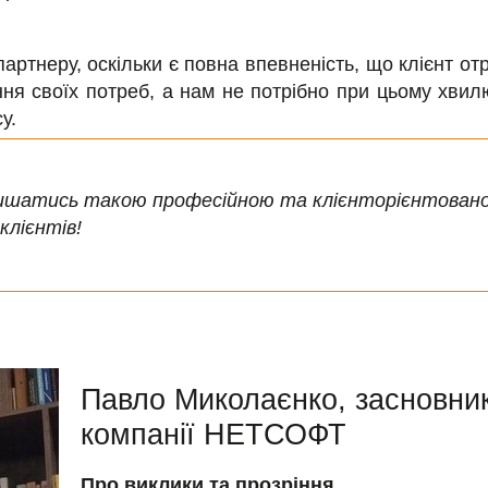
артнеру, оскільки є повна впевненість, що клієнт о
ння своїх потреб, а нам не потрібно при цьому хвил
у.
лишатись такою професійною та клієнторієнтовано
 клієнтів!
Павло Миколаєнко, засновник
компанії НЕТСОФТ
Про виклики та прозріння.