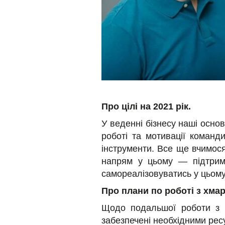
Про цілі на 2021 рік.
У веденні бізнесу наші осно
роботі та мотивації команд
інструменти. Все ще вчимося
напрям у цьому — підтрим
самореалізовуватись у цьому
Про плани по роботі з хма
Щодо подальшої роботи з х
забезпечені необхідними рес