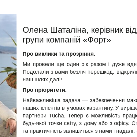
Олена Шаталіна, керівник від
групи компаній «Форт»
Про виклики та прозріння.
Ми провели ще один рік разом і дуже вдяч
Подолали з вами безліч перешкод, відкрили
наш шлях далі!
Про пріоритети.
Найважливіша задача — забезпечення мак
наших клієнтів в умовах карантину. У вирі
партнери Tucha. Тепер є можливість прац
будь-якої точки світу, з дому або з офісу. 
та практичність залишиться з нами і надалі,