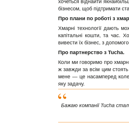
хочеться віднайти якнайбіль
бізнесом, щоб підтримати ст
Про плани по роботі з хма
Хмарні технології дають мо
капітальні кошти, та час. Х
вивести їх бізнес, з допомог
Про партнерство з Tucha.
Коли ми говоримо про хмарні
ж завжди за всім цим стоять
мене — це насамперед колек
яку задачу.
Бажаю компанії Tucha стал