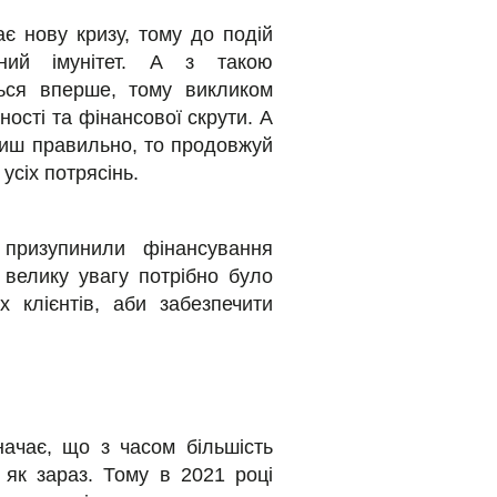
є нову кризу, тому до подій
ний імунітет. А з такою
ться вперше, тому викликом
ності та фінансової скрути. А
биш правильно, то продовжуй
усіх потрясінь.
 призупинили фінансування
 велику увагу потрібно було
 клієнтів, аби забезпечити
начає, що з часом більшість
 як зараз. Тому в 2021 році