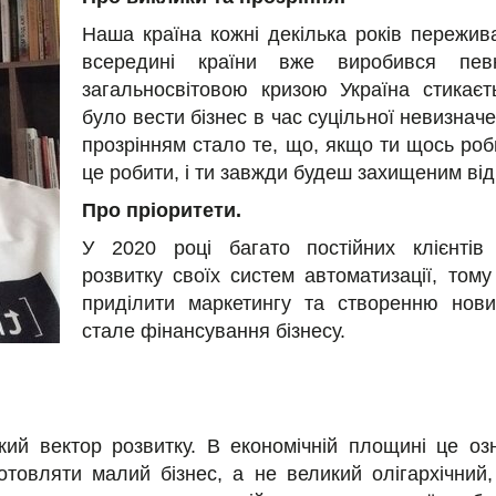
Наша країна кожні декілька років пережива
всередині країни вже виробився пев
загальносвітовою кризою Україна стикає
було вести бізнес в час суцільної невизначе
прозрінням стало те, що, якщо ти щось ро
це робити, і ти завжди будеш захищеним від 
Про пріоритети.
У 2020 році багато постійних клієнтів
розвитку своїх систем автоматизації, тому
приділити маркетингу та створенню нових
стале фінансування бізнесу.
кий вектор розвитку. В економічній площині це оз
готовляти малий бізнес, а не великий олігархічний,