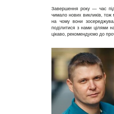
Завершення року — час під
чимало нових викликів, тож м
на чому вони зосереджува
поділитися з нами цілями на
цікаво, рекомендуємо до пр