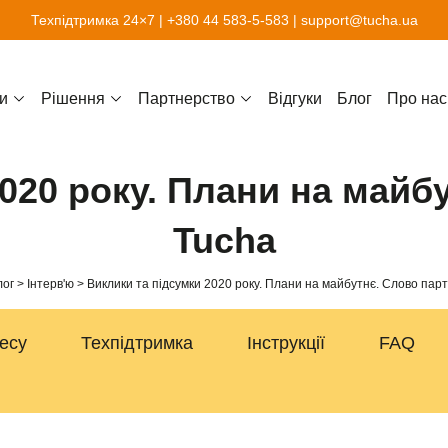
Техпідтримка 24×7 |
+380 44 583-5-583
|
support@tucha.ua
и
Рішення
Партнерство
Відгуки
Блог
Про нас
2020 року. Плани на майб
Tucha
лог
Інтерв'ю
Виклики та підсумки 2020 року. Плани на майбутнє. Слово пар
несу
Техпідтримка
Інструкції
FAQ