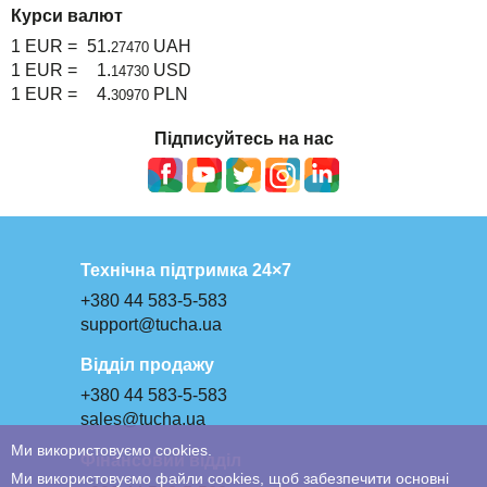
Курси валют
1 EUR =
51.
UAH
27470
1 EUR =
1.
USD
14730
1 EUR =
4.
PLN
30970
Підписуйтесь на нас
Технічна підтримка 24×7
+380 44 583-5-583
support@tucha.ua
Відділ продажу
+380 44 583-5-583
sales@tucha.ua
Ми використовуємо cookies.
Фінансовий відділ
Ми використовуємо файли cookies, щоб забезпечити основні