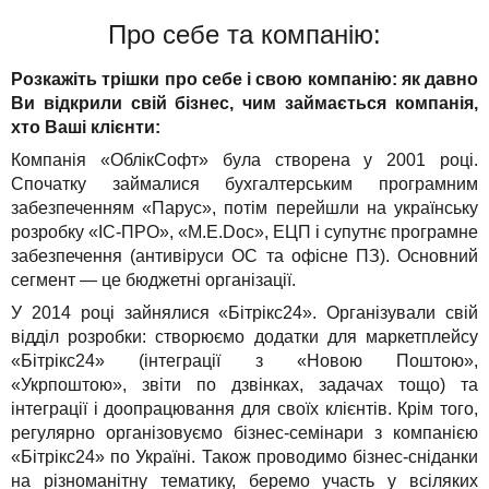
Про себе та компанію:
Розкажіть трішки про себе і свою компанію: як давно
Ви відкрили свій бізнес, чим займається компанія,
хто Ваші клієнти:
Компанія «ОблікСофт» була створена у 2001 році.
Спочатку займалися бухгалтерським програмним
забезпеченням «Парус», потім перейшли на українську
розробку «ІС-ПРО», «M.E.Doc», ЕЦП і супутнє програмне
забезпечення (антивіруси ОС та офісне ПЗ). Основний
сегмент — це бюджетні організації.
У 2014 році зайнялися «Бітрікс24». Організували свій
відділ розробки: створюємо додатки для маркетплейсу
«Бітрікс24» (інтеграції з «Новою Поштою»,
«Укрпоштою», звіти по дзвінках, задачах тощо) та
інтеграції і доопрацювання для своїх клієнтів. Крім того,
регулярно організовуємо бізнес-семінари з компанією
«Бітрікс24» по Україні. Також проводимо бізнес-сніданки
на різноманітну тематику, беремо участь у всіляких