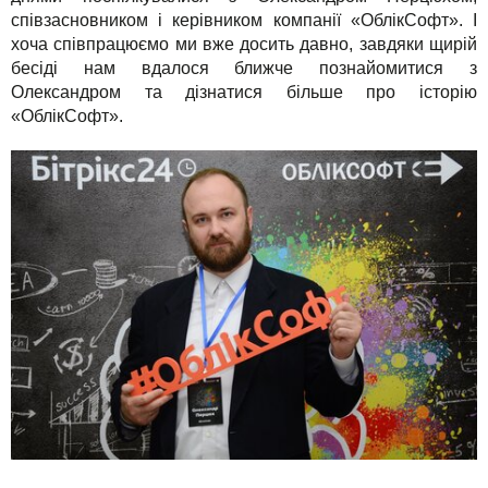
Рішення
TuchaHosting
Реселінг хостингу
Контакти
співзасновником і керівником компанії «ОблікСофт». І
хоча співпрацюємо ми вже досить давно, завдяки щирій
Для бізнесу
TuchaSync
бесіді нам вдалося ближче познайомитися з
Олександром та дізнатися більше про історію
Техпідтримка
«ОблікСофт».
Інструкції
FAQ
Інтерв'ю
Авторська колонка
Події
Свята
Акції