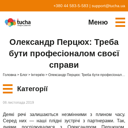
+380 44 583-5-583
|
support@tucha.ua
Меню
Cервіси
Олександр Перцюх: Треба
TuchaKube
Рішення
бути професіоналом своєї
TuchaFlex+
Бухгалтерія у хмарі
Партнерство
справи
TuchaBit+
Хмари для e-commerce
Стати партнером
Відгуки
Головна
Блог
Інтерв'ю
Олександр Перцюх: Треба бути професіоналом своєї справи
TuchaBit
Хостиг сайтів на Laravel
Наші партнери
Блог
Категорії
TuchaHost
Хостинг CRM
Про нас
Нові
06 листопада 2019
TuchaMetal
Хостинг сайтів-конструкторів
Компанія
Деякі речі залишаються незмінними з плином часу.
Сервіси
TuchaBackup
Віддалений офіс
Кар'єра
Серед них — наші плідні зустрічі з партнерами. Так,
днями поспілкувалися з Олександром Перцюхом,