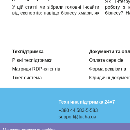
Як інтегр
У цій статті ми зібрали головні інсайти
роботу з 
від експертів: навіщо бізнесу хмари, як
бізнесу? Н
вони допомагають оптимізувати
увагу, щоб
витрати, з якими викликами стикаються
у хмарах
компанії на практиці під час
надійні
впровадження хмар та які конкретні
масштабова
кроки допомагають їх долати.
підтримки 
виборі хма
Техпідтримка
Документи та оп
Рівні техпідтримки
Оплата сервісів
Матриця RDP-клієнтів
Форма реквізитів
Тікет-система
Юридичні докумен
Технічна підтримка 24×7
+380 44 583-5-583
support@tucha.ua
Ми використовуємо cookies.