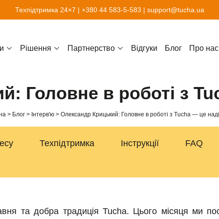
Техпідтримка 24×7 |
+380 44 583-5-583
|
support@tucha.ua
и
Рішення
Партнерство
Відгуки
Блог
Про нас
: Головне в роботі з Tu
на
Блог
Інтерв'ю
Олександр Крицький: Головне в роботі з Tucha — це наді
несу
Техпідтримка
Інструкції
FAQ
авня та добра традиція Tucha. Цього місяця ми по