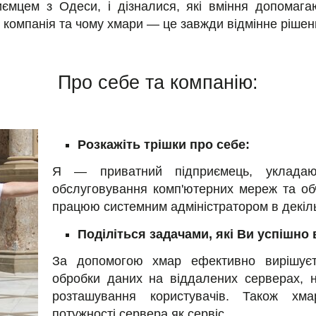
ємцем з Одеси, і дізналися, які вміння допомага
 компанія та чому хмари — це завжди відмінне рішенн
Про себе та компанію:
Розкажіть трішки про себе:
Я — приватний підприємець, уклада
обслуговування комп'ютерних мереж та об
працюю системним адміністратором в декіль
Поділіться задачами, які Ви успішно
За допомогою хмар ефективно вирішуєт
обробки даних на віддалених серверах, н
розташування користувачів. Також хм
потужності сервера як сервіс.