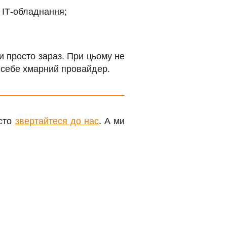
і ІТ-обладнання;
ти просто зараз. При цьому не
а себе хмарний провайдер.
осто
звертайтеся до нас
. А ми