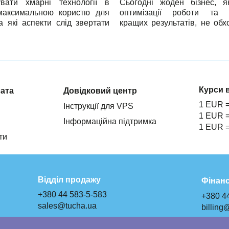
увати хмарні технології в
Сьогодні жоден бізнес, я
максимальною користю для
оптимізації роботи та 
а які аспекти слід звертати
кращих результатів, не обх
 захистити дані та працювати
CRM-ERP-системи. Вибір 
 ще безпечніше? І чому
рішень зростає, і одним з 
сть інфраструктури,
LBS Cloud — програмний
ність та якість технічної
розроблений українськими ф
є ключовими критеріями при
рного провайдера?
Курси 
лата
Довідковий центр
1 EUR 
Інструкції для VPS
1 EUR 
Інформаційна підтримка
1 EUR 
ти
Відділ продажу
Фінанс
+380 44 583-5-583
+380 4
sales@tucha.ua
billing