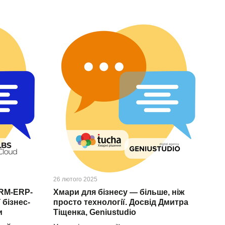
26 лютого 2025
CRM-ERP-
Хмари для бізнесу — більше, ніж
 бізнес-
просто технології. Досвід Дмитра
и
Тіщенка, Geniustudio