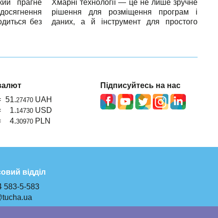
кий прагне
Хмарні технології — це не лише зручне
досягнення
рішення для розміщення програм і
одиться без
даних, а й інструмент для простого
програмних
масштабування та підвищення
варіантів є
ефективності роботи. Та на що звертати
 продукт,
увагу при виборі хмарного
ахівцями.
провайдера? Які сервіси найбільш
корисні для вирішення бізнес-задач? І
як саме технології допомагають
валют
Підписуйтесь на нас
скоротити витрати й підвищити
=
51.
UAH
продуктивність?
27470
=
1.
USD
14730
=
4.
PLN
30970
овий відділ
4 583-5-583
@tucha.ua