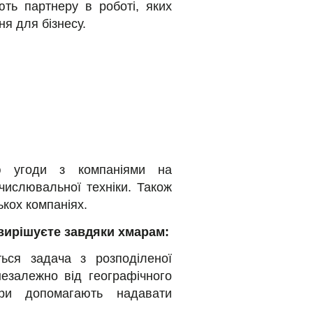
ють партнеру в роботі, яких
я для бізнесу.
ю угоди з компаніями на
числювальної техніки. Також
кох компаніях.
 вирішуєте завдяки хмарам:
ься задача з розподіленої
езалежно від географічного
ари допомагають надавати