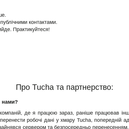
ше.
 публічними контактами.
ийде. Практикуйтеся!
Про Tucha та партнерство:
з нами?
 компаній, де я працюю зараз, раніше працював інш
перенести робочі дані у хмару Tucha, попередній ад
зайнявся сервером та безпосередньо перенесенням. 