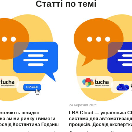
Статті по темі
24 березня 2025
зволяють швидко
LBS Cloud — українська 
на зміни ринку і вимоги
система для автоматизації
Досвід Костянтина Годзиш
процесів. Досвід експертк