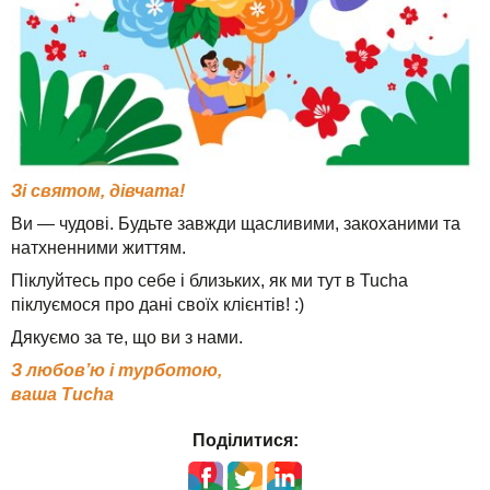
Техпідтримка
TuchaHosting
Реселінг хостингу
Контакти
TuchaSync
Інструкції
FAQ
Інтерв'ю
Зі святом, дівчата!
Авторська колонка
Ви — чудові. Будьте завжди щасливими, закоханими та
натхненними життям.
Події
Піклуйтесь про себе і близьких, як ми тут в Tucha
піклуємося про дані своїх клієнтів! :)
Свята
Дякуємо за те, що ви з нами.
Акції
З любов’ю і турботою,
ваша Tucha
Поділитися: