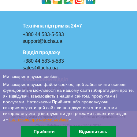
Технічна підтримка 24×7
+380 44 583-5-583
support@tucha.ua
Відділ продажу
+380 44 583-5-583
sales@tucha.ua
Ми використовуємо cookies.
Фінансовий відділ
Ми використовуємо файли cookies, щоб забезпечити основні
+380 44 583-5-583
функціональні можливості на нашому сайті і збирати дані про те,
billing@tucha.ua
як відвідувачі взаємодіють з нашим сайтом, продуктами і
послугами. Натискаючи Прийняти або продовжуючи
використовувати цей сайт, ви погоджуєтеся з тим, що ми
використовуємо ці інструменти для реклами і аналітики згідно
Загальні умови та правила
Політика конфіденційності
з «
Політикою про файли сookies
»
Cloud Solutions © Tucha.ua 1998-2026
Прийняти
Відмовитись