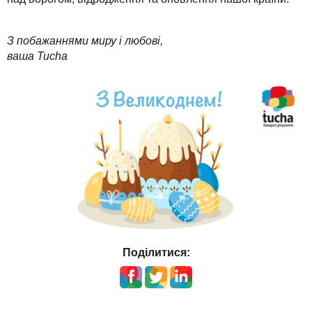
Техпідтримка
TuchaHosting
Реселінг хостингу
Контакти
TuchaSync
З побажаннями миру і любові,
Інструкції
ваша Tucha
FAQ
Інтерв'ю
Авторська колонка
Події
Свята
Акції
Поділитися: