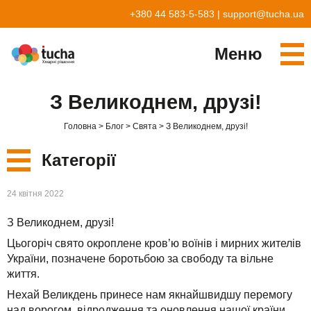
+380 44 583-5-583
|
support@tucha.ua
Меню
Cервіси
З Великоднем, друзі!
TuchaKube
Рішення
Головна
Блог
Свята
З Великоднем, друзі!
TuchaFlex+
Бухгалтерія у хмарі
Партнерство
Категорії
TuchaBit+
Хмари для e-commerce
Стати партнером
Відгуки
Нові
24 квітня 2022
TuchaBit
Хостиг сайтів на Laravel
Наші партнери
Блог
З Великоднем, друзі!
Сервіси
TuchaHost
Хостинг CRM
Про нас
Цьогоріч свято окроплене кров’ю воїнів і мирних жителів
Рішення
України, позначене боротьбою за свободу та вільне
TuchaMetal
Хостинг сайтів-конструкторів
Компанія
життя.
Для бізнесу
TuchaBackup
Віддалений офіс
Кар'єра
Нехай Великдень принесе нам якнайшвидшу перемогу
над ворогом, відродження та оновлення нашої країни.