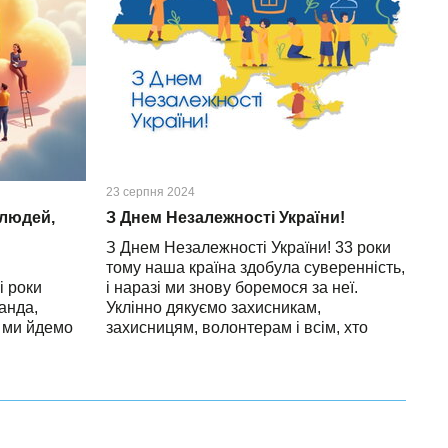
23 серпня 2024
 людей,
З Днем Незалежності України!
З Днем Незалежності України! 33 роки
тому наша країна здобула суверенність,
і роки
і наразі ми знову боремося за неї.
анда,
Уклінно дякуємо захисникам,
х ми йдемо
захисницям, волонтерам і всім, хто
перших
відстоює нашу свободу та право жити
 сервісів —
на рідній землі. Пам’ятаємо
есу в
самовідданість Героїв, які віддали своє
ого:
життя за Україну. Віримо в перемогу та
 дні, коли
докладаємося спільними зусиллями до
ле ми
її наближення. Слава Україні!