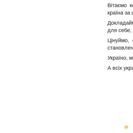
Вітаємо к
країна за 
Докладай
для себе,
Цінуймо, 
становлен
Україно, м
А всіх укр