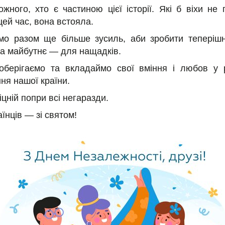
ожного, хто є частиною цієї історії. Які б віхи не
цей час, вона встояла.
мо разом ще більше зусиль, аби зробити теперіш
 а майбутнє — для нащадків.
оберігаємо та вкладаймо свої вміння і любов у 
ня нашої країни.
іцній попри всі негаразди.
аїнців — зі святом!