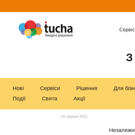
Cервіс
З
Нові
Сервіси
Рішення
Для біз
Події
Свята
Акції
20 серпня 2021
Незалежні