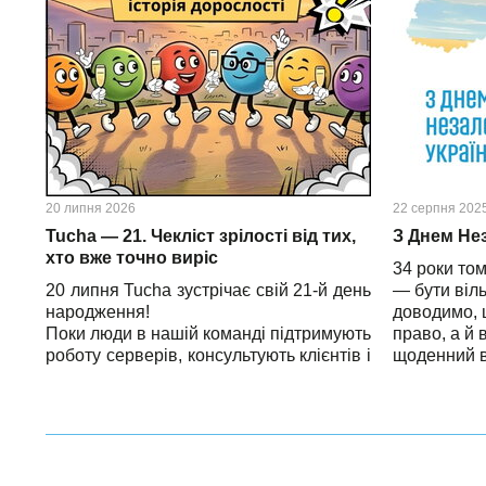
20 липня 2026
22 серпня 202
Tucha — 21. Чекліст зрілості від тих,
З Днем Нез
хто вже точно виріс
34 роки том
20 липня Tucha зустрічає свій 21-й день
— бути віл
народження!
доводимо, 
Поки люди в нашій команді підтримують
право, а й 
роботу серверів, консультують клієнтів і
щоденний ви
генерують нові ідеї, ми — ваші хмарні
рішучість. 
герої — вирішили підбити підсумки. За
хто захищає
всіма міжнародними стандартами 21 рік
та тримає 
— це вік цілковитого повноліття. Тож ми
рятувальни
склали чекліст зрілості, який містить 21
тим, хто пр
ознаку того, що ми справді виросли.
іншим — по