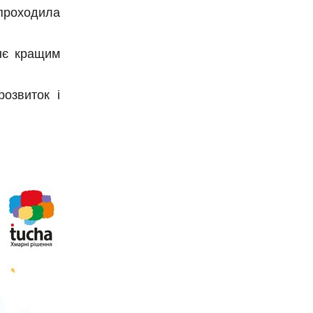
 проходила
нє кращим
розвиток і