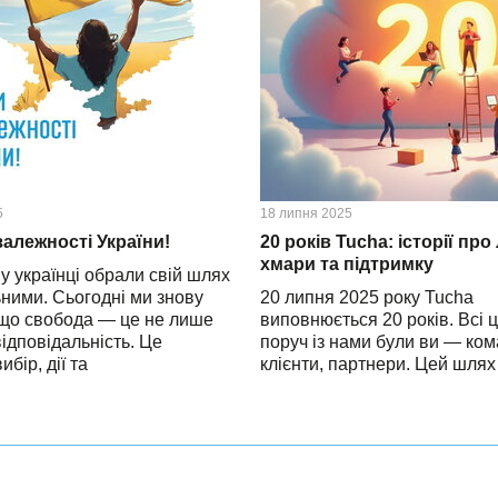
5
18 липня 2025
алежності України!
20 років Tucha: історії про
хмари та підтримку
у українці обрали свій шлях
ьними. Сьогодні ми знову
20 липня 2025 року Tucha
що свобода — це не лише
виповнюється 20 років. Всі ц
відповідальність. Це
поруч із нами були ви — ком
бір, дії та
клієнти, партнери. Цей шля
Україна стоїть завдяки тим,
разом: від побудови бази і 
 її на фронті, боронить небо
кроків в опануванні хмарних
кордони. Завдяки медикам,
до впевненої підтримки бізн
кам і волонтерам. Завдяки
найскладніші часи. Було всь
ацює в тилу та допомагає
перешкоди, складні рішення і
при втому, тривоги й
тримаєшся з останніх сил. А