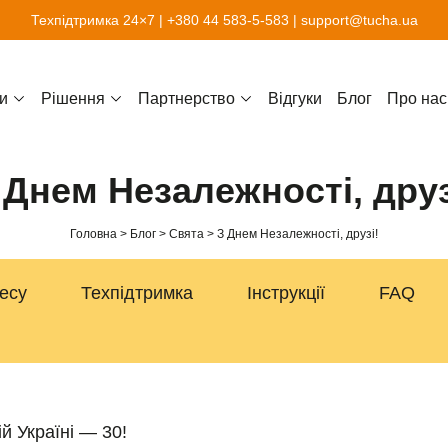
Техпідтримка 24×7 |
+380 44 583-5-583
|
support@tucha.ua
и
Рішення
Партнерство
Відгуки
Блог
Про нас
 Днем Незалежності, друз
Головна
Блог
Свята
З Днем Незалежності, друзі!
несу
Техпідтримка
Інструкції
FAQ
й Україні — 30!