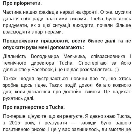
Про пріоритети.
Частина наших фахівців наразі на фронті. Отже, мусили
давати собі раду власними силами. Треба було якось
придумати, як з цієї ситуації виходити, почали більше
взаємодіяти з партнерами.
Продовжувати працювати, вести бізнес далі та не
опускати руки мені допомагають:
Діяльність Володимира Мельника, співзасновника і
технічного директора Tucha. Спостерігаю за його
діяльністю у Facebook, і це не дає розслаблятись. ;-)
Також щодня зустрічаються новини про те, що хтось
зробив щось гідне. Таких подій доволі багато кожного
дня, коли дізнаєшся про достойні вчинки. Це надихає
рухатись далі.
Про партнерство з Tucha.
По-перше, ціную те, що ви реагуєте. Я давно знаю Tucha,
з 2015 року, і реагувати — завжди було вашою
позитивною рисою. І це у вас залишилось, ви змогли це