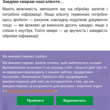
Завдяки хмарам наші клієнти…
Мають можливість зменшити час на обробку запитів і
потрібної інформації. Якщо клієнту терміново потрібно
щось зробити — рахунок, накладну, податкові документи
тощо — ми можемо це виконати досить швидко, якщо з
собою є ноутбук. Тобто хмари — це зручність і швидкість
обробки інформації.
Ми використовуємо cookies.
Побажання одне — мирне небо та найшвидша
Ми використовуємо файли cookies, щоб забезпечити основні
перемога. Все інше вирішиться
функціональні можливості на нашому сайті і збирати дані про те,
як відвідувачі взаємодіють з нашим сайтом, продуктами і
послугами. Натискаючи Прийняти або продовжуючи
використовувати цей сайт, ви погоджуєтеся з тим, що ми
використовуємо ці інструменти для реклами і аналітики згідно
з «
Політикою про файли сookies
»
Прийняти
Відмовитись