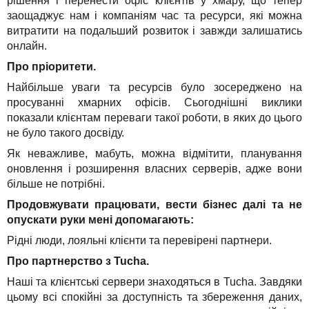
рішення і перенести офіс клієнтів у хмару, що тепер
заощаджує нам і компаніям час та ресурси, які можна
витратити на подальший розвиток і завжди залишатись
онлайн.
Про пріоритети.
Найбільше уваги та ресурсів було зосереджено на
просуванні хмарних офісів. Сьогоднішні виклики
показали клієнтам переваги такої роботи, в яких до цього
не було такого досвіду.
Як неважливе, мабуть, можна відмітити, планування
оновлення і розширення власних серверів, адже вони
більше не потрібні.
Продовжувати працювати, вести бізнес далі та не
опускати руки мені допомагають:
Рідні люди, лояльні клієнти та перевірені партнери.
Про партнерство з Tucha.
Наші та клієнтські сервери знаходяться в Tucha. Завдяки
цьому всі спокійні за доступність та збереження даних,