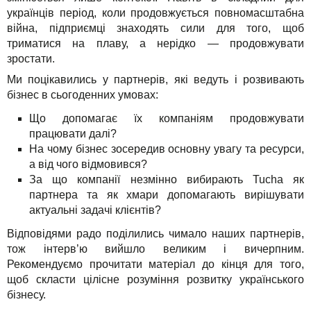
Рішення
TuchaHosting
Реселінг хостингу
Контакти
українців період, коли продовжується повномасштабна
війна, підприємці знаходять сили для того, щоб
Для бізнесу
TuchaSync
триматися на плаву, а нерідко — продовжувати
зростати.
Техпідтримка
Ми поцікавились у партнерів, які ведуть і розвивають
бізнес в сьогоденних умовах:
Інструкції
Що допомагає їх компаніям продовжувати
FAQ
працювати далі?
На чому бізнес зосередив основну увагу та ресурси,
Інтерв'ю
а від чого відмовився?
За що компанії незмінно вибирають Tucha як
Авторська колонка
партнера та як хмари допомагають вирішувати
актуальні задачі клієнтів?
Події
Відповідями радо поділились чимало наших партнерів,
тож інтерв’ю вийшло великим і вичерпним.
Свята
Рекомендуємо прочитати матеріал до кінця для того,
щоб скласти цілісне розуміння розвитку українського
Акції
бізнесу.