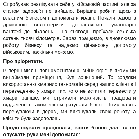
Спробував реалізувати себе у військовій частині, але за
станом здоров’я не вийшло. Вирішив робити щось з
власним бізнесом і допомагати країні. Почали разом з
дружиною волонтерити: доставляємо гуманітарні
вантажі до лікарень, і на сьогодні проїхали декілька
сотень тисяч кілометрів. Зараз працюємо, відновлюємо
роботу бізнесу та надаємо фінансову допомогу
військовим, наскільки можемо.
Про пріоритети.
В перші місяці повномасштабної війни офіс, в якому ми
винаймали приміщення, був зачинений. Та завдяки
використанню хмарних технологій серед наших клієнтів і
переведенню у хмари тих, кого не встигли перевести у
хмари раніше, ми отримали можливість працювати
віддалено і таким чином рятували бізнес. Тому навіть
перебуваючи в дорозі, ми виконували свою роботу, а
клієнти були задоволені.
Продовжувати працювати, вести бізнес далі та не
опускати руки мені допомагає: