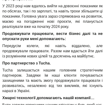
У 2023 році нам вдалось вийти на довоєнні показники як
по обсягах, так і по зарплаті, та навіть трохи збільшити ці
показники. Головна увага зараз спрямована на розвиток,
маємо на погодженні нові проєкти, які планується
реалізувати вже на початку 2024 року.
Продовжувати працювати, вести бізнес далі та не
опускати руки мені допомагають:
Передусім колеги, які навіть віддалено, але
продовжували працювати. Разом нам вдається йти далі
із розумінням нових цілей та досягнень на майбутнє.
Про партнерство з Tucha.
Tucha залишається нашим головним стратегічним
партнером. Завдяки їм наші клієнти почуваються
захищеними та мають змогу продовжувати працювати і
розвиватись, незалежно від тих викликів, які існують
наразі в Україні.
Хмарні технології допомагають нашій компанії…
Бути завжди корисними нашим клієнтам у будь-який час,