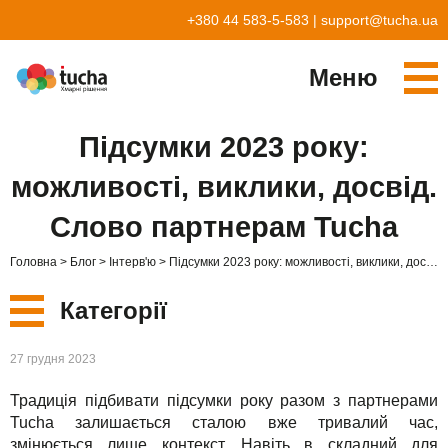
+380 44 583-5-583
|
support@tucha.ua
Меню
Cервіси
Підсумки 2023 року:
TuchaKube
Рішення
можливості, виклики, досвід.
TuchaFlex+
Бухгалтерія у хмарі
Партнерство
Слово партнерам Tucha
TuchaBit+
Хмари для e-commerce
Стати партнером
Відгуки
Головна
Блог
Інтерв'ю
Підсумки 2023 року: можливості, виклики, досвід. Слово партнерам Tucha
TuchaBit
Хостиг сайтів на Laravel
Наші партнери
Блог
Категорії
TuchaHost
Хостинг CRM
Про нас
Нові
27 грудня 2023
TuchaMetal
Хостинг сайтів-конструкторів
Компанія
Традиція підбивати підсумки року разом з партнерами
Сервіси
TuchaBackup
Віддалений офіс
Кар'єра
Tucha залишається сталою вже тривалий час,
змінюється лише контекст. Навіть в складний для