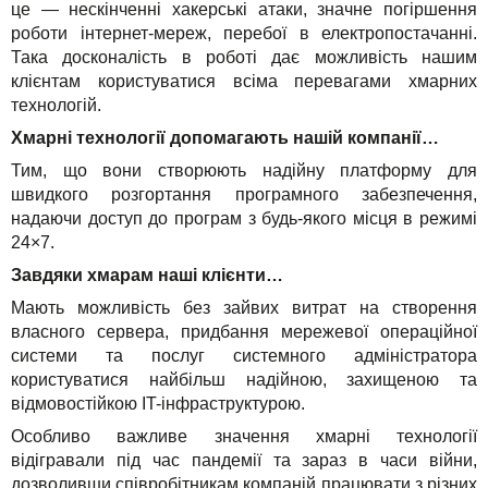
це — нескінченні хакерські атаки, значне погіршення
роботи інтернет-мереж, перебої в електропостачанні.
Така досконалість в роботі дає можливість нашим
клієнтам користуватися всіма перевагами хмарних
технологій.
Хмарні технології допомагають нашій компанії…
Тим, що вони створюють надійну платформу для
швидкого розгортання програмного забезпечення,
надаючи доступ до програм з будь-якого місця в режимі
24×7.
Завдяки хмарам наші клієнти…
Мають можливість без зайвих витрат на створення
власного сервера, придбання мережевої операційної
системи та послуг системного адміністратора
користуватися найбільш надійною, захищеною та
відмовостійкою IT-інфраструктурою.
Особливо важливе значення хмарні технології
відігравали під час пандемії та зараз в часи війни,
дозволивши співробітникам компаній працювати з різних